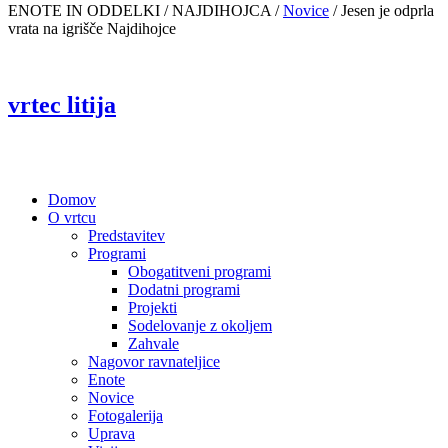
ENOTE IN ODDELKI / NAJDIHOJCA /
Novice
/
Jesen je odprla
vrata na igrišče Najdihojce
vrtec litija
Domov
O vrtcu
Predstavitev
Programi
Obogatitveni programi
Dodatni programi
Projekti
Sodelovanje z okoljem
Zahvale
Nagovor ravnateljice
Enote
Novice
Fotogalerija
Uprava