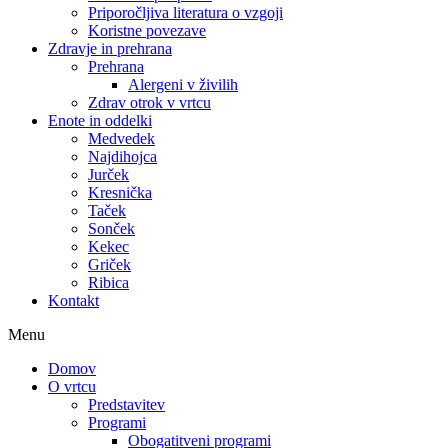
Priporočljiva literatura o vzgoji
Koristne povezave
Zdravje in prehrana
Prehrana
Alergeni v živilih
Zdrav otrok v vrtcu
Enote in oddelki
Medvedek
Najdihojca
Jurček
Kresnička
Taček
Sonček
Kekec
Griček
Ribica
Kontakt
Menu
Domov
O vrtcu
Predstavitev
Programi
Obogatitveni programi