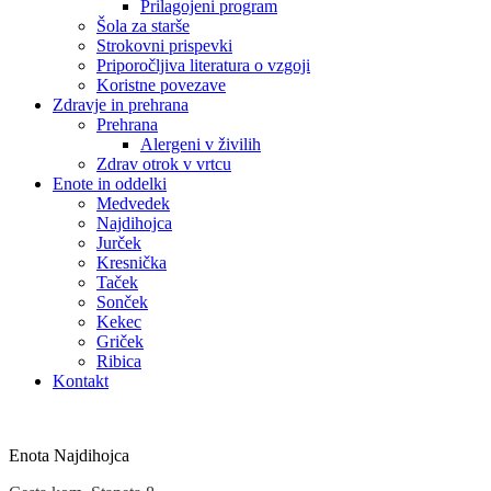
Prilagojeni program
Šola za starše
Strokovni prispevki
Priporočljiva literatura o vzgoji
Koristne povezave
Zdravje in prehrana
Prehrana
Alergeni v živilih
Zdrav otrok v vrtcu
Enote in oddelki
Medvedek
Najdihojca
Jurček
Kresnička
Taček
Sonček
Kekec
Griček
Ribica
Kontakt
Enota Najdihojca