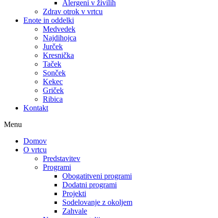
Alergeni v živilih
Zdrav otrok v vrtcu
Enote in oddelki
Medvedek
Najdihojca
Jurček
Kresnička
Taček
Sonček
Kekec
Griček
Ribica
Kontakt
Menu
Domov
O vrtcu
Predstavitev
Programi
Obogatitveni programi
Dodatni programi
Projekti
Sodelovanje z okoljem
Zahvale