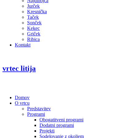
Najdihojca
Jurček
Kresnička
Taček
Sonček
Kekec
Griček
Ribica
Kontakt
vrtec litija
Domov
O vrtcu
Predstavitev
Programi
Obogatitveni programi
Dodatni programi
Projekti
Sodelovanje z okoljem