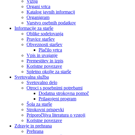
Vizija
Organi vrtca
Katalog javnih informacij
Organigram
Varstvo osebnih podatkov
Informacije za starše
Oblike sodelovanja
Pravice staršev
Obveznosti staršev
Plačilo vrtca
Vpis in uvajanje
Premestitev in izpis
Koristne povezave
Spletno okolje za starše
Svetovalna služba
Svetovalno delo
Otroci s posebnimi potrebami
Dodatna strokovna pomoč
Prilagojeni program
Šola za starše
Strokovni prispevki
Priporočljiva literatura o vzgoji
Koristne povezave
Zdravje in prehrana
Prehrana