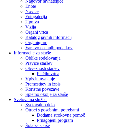
Nagovor ravnateljice
Enote
Novice
Fotogalerija
Uprava
Vizija
Organi vrtca
Katalog javnih informacij
Organigram
Varstvo osebnih podatkov
Informacije za starše
Oblike sodelovanja
Pravice staršev
Obveznosti staršev
Plačilo vrtca
Vpis in uvajanje
Premestitev in izpis
Koristne povezave
Spletno okolje za starše
Svetovalna služba
Svetovalno delo
Otroci s posebnimi potrebami
Dodatna strokovna pomoč
Prilagojeni program
Šola za starše