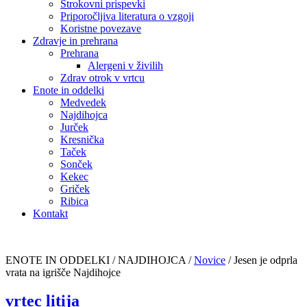
Strokovni prispevki
Priporočljiva literatura o vzgoji
Koristne povezave
Zdravje in prehrana
Prehrana
Alergeni v živilih
Zdrav otrok v vrtcu
Enote in oddelki
Medvedek
Najdihojca
Jurček
Kresnička
Taček
Sonček
Kekec
Griček
Ribica
Kontakt
ENOTE IN ODDELKI / NAJDIHOJCA /
Novice
/
Jesen je odprla
vrata na igrišče Najdihojce
vrtec litija