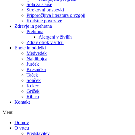
Šola za starše
Strokovni prispevki
Priporočljiva literatura o vzgoji
Koristne povezave
Zdravje in prehrana
Prehrana
Alergeni v živilih
Zdrav otrok v vrtcu
Enote in oddelki
Medvedek
Najdihojca
Jurček
Kresnička
Taček
Sonček
Kekec
Griček
Ribica
Kontakt
Menu
Domov
O vrtcu
Predstavitev