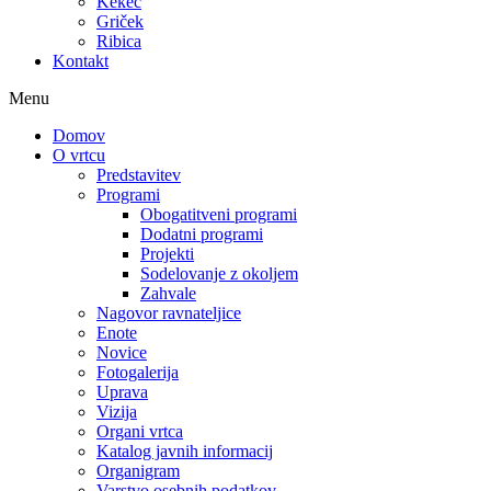
Kekec
Griček
Ribica
Kontakt
Menu
Domov
O vrtcu
Predstavitev
Programi
Obogatitveni programi
Dodatni programi
Projekti
Sodelovanje z okoljem
Zahvale
Nagovor ravnateljice
Enote
Novice
Fotogalerija
Uprava
Vizija
Organi vrtca
Katalog javnih informacij
Organigram
Varstvo osebnih podatkov