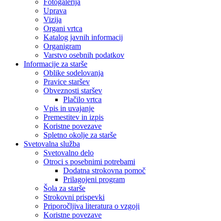
Fotogalerija
Uprava
Vizija
Organi vrtca
Katalog javnih informacij
Organigram
Varstvo osebnih podatkov
Informacije za starše
Oblike sodelovanja
Pravice staršev
Obveznosti staršev
Plačilo vrtca
Vpis in uvajanje
Premestitev in izpis
Koristne povezave
Spletno okolje za starše
Svetovalna služba
Svetovalno delo
Otroci s posebnimi potrebami
Dodatna strokovna pomoč
Prilagojeni program
Šola za starše
Strokovni prispevki
Priporočljiva literatura o vzgoji
Koristne povezave