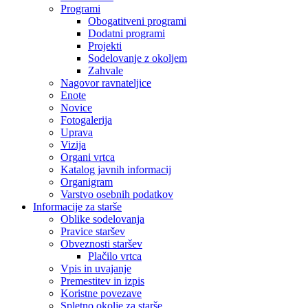
Programi
Obogatitveni programi
Dodatni programi
Projekti
Sodelovanje z okoljem
Zahvale
Nagovor ravnateljice
Enote
Novice
Fotogalerija
Uprava
Vizija
Organi vrtca
Katalog javnih informacij
Organigram
Varstvo osebnih podatkov
Informacije za starše
Oblike sodelovanja
Pravice staršev
Obveznosti staršev
Plačilo vrtca
Vpis in uvajanje
Premestitev in izpis
Koristne povezave
Spletno okolje za starše