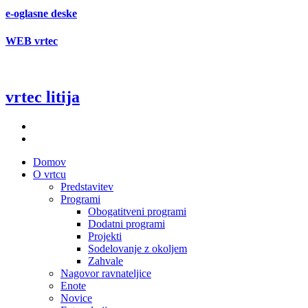
e-oglasne deske
WEB vrtec
vrtec litija
Domov
O vrtcu
Predstavitev
Programi
Obogatitveni programi
Dodatni programi
Projekti
Sodelovanje z okoljem
Zahvale
Nagovor ravnateljice
Enote
Novice