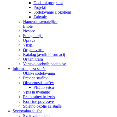
Dodatni programi
Projekti
Sodelovanje z okoljem
Zahvale
Nagovor ravnateljice
Enote
Novice
Fotogalerija
Uprava
Vizija
Organi vrtca
Katalog javnih informacij
Organigram
Varstvo osebnih podatkov
Informacije za starše
Oblike sodelovanja
Pravice staršev
Obveznosti staršev
Plačilo vrtca
Vpis in uvajanje
Premestitev in izpis
Koristne povezave
Spletno okolje za starše
Svetovalna služba
Svetovalno delo