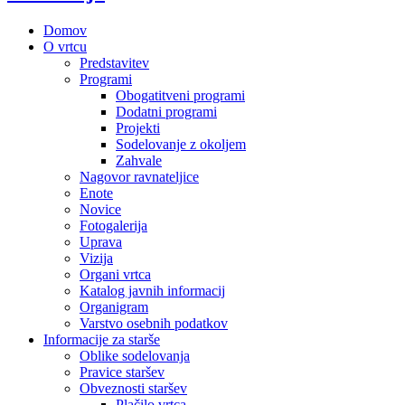
Domov
O vrtcu
Predstavitev
Programi
Obogatitveni programi
Dodatni programi
Projekti
Sodelovanje z okoljem
Zahvale
Nagovor ravnateljice
Enote
Novice
Fotogalerija
Uprava
Vizija
Organi vrtca
Katalog javnih informacij
Organigram
Varstvo osebnih podatkov
Informacije za starše
Oblike sodelovanja
Pravice staršev
Obveznosti staršev
Plačilo vrtca