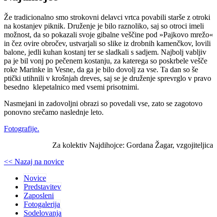
Že tradicionalno smo strokovni delavci vrtca povabili starše z otroki
na kostanjev piknik. Druženje je bilo raznoliko, saj so otroci imeli
možnost, da so pokazali svoje gibalne veščine pod »Pajkovo mrežo«
in čez ovire obročev, ustvarjali so slike iz drobnih kamenčkov, lovili
balone, jedli kuhan kostanj ter se sladkali s sadjem. Najbolj vabljiv
pa je bil vonj po pečenem kostanju, za katerega so poskrbele vešče
roke Marinke in Vesne, da ga je bilo dovolj za vse. Ta dan so še
ptički utihnili v krošnjah dreves, saj se je druženje sprevrglo v pravo
besedno klepetalnico med vsemi prisotnimi.
Nasmejani in zadovoljni obrazi so povedali vse, zato se zagotovo
ponovno srečamo naslednje leto.
Fotografije.
Za kolektiv Najdihojce: Gordana Žagar, vzgojiteljica
<< Nazaj na novice
Novice
Predstavitev
Zaposleni
Fotogalerija
Sodelovanja