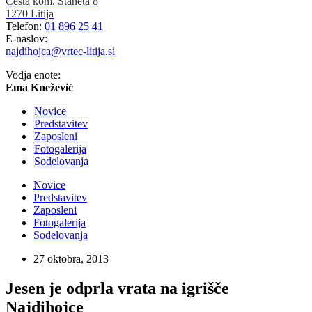
Cesta kom. Staneta 8
1270 Litija
Telefon:
01 896 25 41
E-naslov:
najdihojca@vrtec-litija.si
Vodja enote:
Ema Knežević
Novice
Predstavitev
Zaposleni
Fotogalerija
Sodelovanja
Novice
Predstavitev
Zaposleni
Fotogalerija
Sodelovanja
27 oktobra, 2013
Jesen je odprla vrata na igrišče
Najdihojce