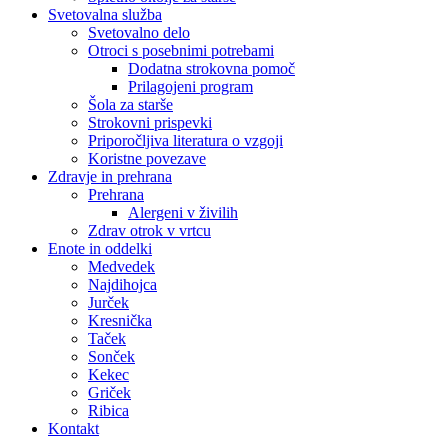
Svetovalna služba
Svetovalno delo
Otroci s posebnimi potrebami
Dodatna strokovna pomoč
Prilagojeni program
Šola za starše
Strokovni prispevki
Priporočljiva literatura o vzgoji
Koristne povezave
Zdravje in prehrana
Prehrana
Alergeni v živilih
Zdrav otrok v vrtcu
Enote in oddelki
Medvedek
Najdihojca
Jurček
Kresnička
Taček
Sonček
Kekec
Griček
Ribica
Kontakt