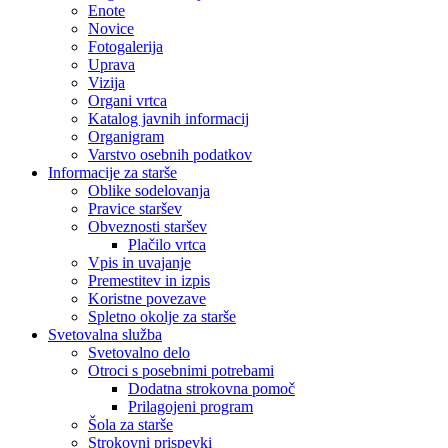
Enote
Novice
Fotogalerija
Uprava
Vizija
Organi vrtca
Katalog javnih informacij
Organigram
Varstvo osebnih podatkov
Informacije za starše
Oblike sodelovanja
Pravice staršev
Obveznosti staršev
Plačilo vrtca
Vpis in uvajanje
Premestitev in izpis
Koristne povezave
Spletno okolje za starše
Svetovalna služba
Svetovalno delo
Otroci s posebnimi potrebami
Dodatna strokovna pomoč
Prilagojeni program
Šola za starše
Strokovni prispevki