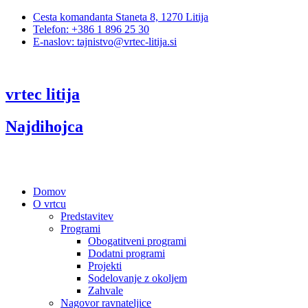
Cesta komandanta Staneta 8, 1270 Litija
Telefon: +386 1 896 25 30
E-naslov: tajnistvo@vrtec-litija.si
vrtec litija
Najdihojca
Domov
O vrtcu
Predstavitev
Programi
Obogatitveni programi
Dodatni programi
Projekti
Sodelovanje z okoljem
Zahvale
Nagovor ravnateljice