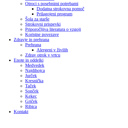
Otroci s posebnimi potrebami
Dodatna strokovna pomoč
Prilagojeni program
Šola za starše
Strokovni prispevki
Priporočljiva literatura o vzgoji
Koristne povezave
Zdravje in prehrana
Prehrana
Alergeni v živilih
Zdrav otrok v vrtcu
Enote in oddelki
Medvedek
Najdihojca
Jurček
Kresnička
Taček
Sonček
Kekec
Griček
Ribica
Kontakt