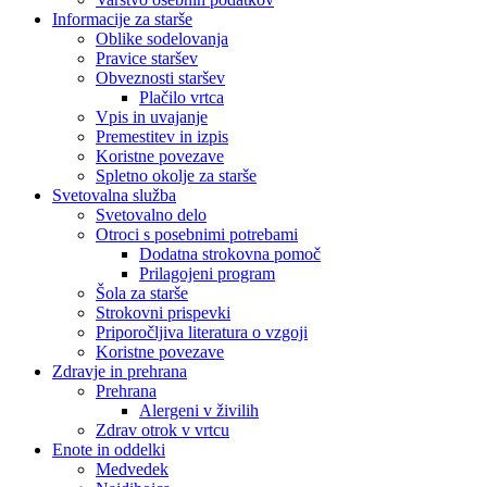
Informacije za starše
Oblike sodelovanja
Pravice staršev
Obveznosti staršev
Plačilo vrtca
Vpis in uvajanje
Premestitev in izpis
Koristne povezave
Spletno okolje za starše
Svetovalna služba
Svetovalno delo
Otroci s posebnimi potrebami
Dodatna strokovna pomoč
Prilagojeni program
Šola za starše
Strokovni prispevki
Priporočljiva literatura o vzgoji
Koristne povezave
Zdravje in prehrana
Prehrana
Alergeni v živilih
Zdrav otrok v vrtcu
Enote in oddelki
Medvedek