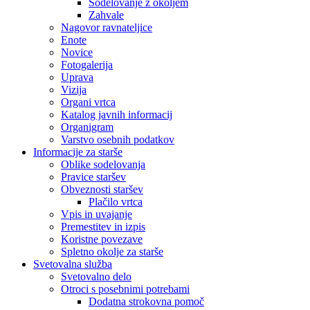
Sodelovanje z okoljem
Zahvale
Nagovor ravnateljice
Enote
Novice
Fotogalerija
Uprava
Vizija
Organi vrtca
Katalog javnih informacij
Organigram
Varstvo osebnih podatkov
Informacije za starše
Oblike sodelovanja
Pravice staršev
Obveznosti staršev
Plačilo vrtca
Vpis in uvajanje
Premestitev in izpis
Koristne povezave
Spletno okolje za starše
Svetovalna služba
Svetovalno delo
Otroci s posebnimi potrebami
Dodatna strokovna pomoč