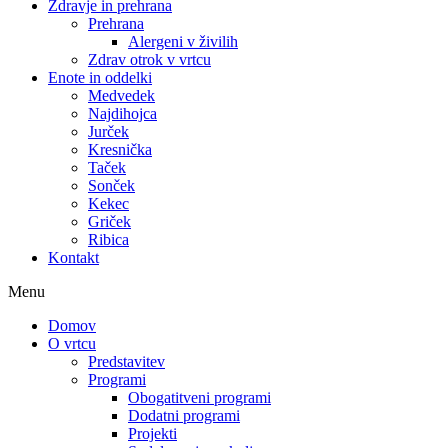
Zdravje in prehrana
Prehrana
Alergeni v živilih
Zdrav otrok v vrtcu
Enote in oddelki
Medvedek
Najdihojca
Jurček
Kresnička
Taček
Sonček
Kekec
Griček
Ribica
Kontakt
Menu
Domov
O vrtcu
Predstavitev
Programi
Obogatitveni programi
Dodatni programi
Projekti