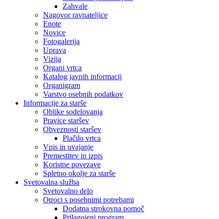
Zahvale
Nagovor ravnateljice
Enote
Novice
Fotogalerija
Uprava
Vizija
Organi vrtca
Katalog javnih informacij
Organigram
Varstvo osebnih podatkov
Informacije za starše
Oblike sodelovanja
Pravice staršev
Obveznosti staršev
Plačilo vrtca
Vpis in uvajanje
Premestitev in izpis
Koristne povezave
Spletno okolje za starše
Svetovalna služba
Svetovalno delo
Otroci s posebnimi potrebami
Dodatna strokovna pomoč
Prilagojeni program