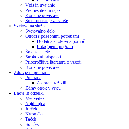
Vpis in uvajanje
Premestitev in izpis
Koristne povezave
Spletno okolje za starše
Svetovalna služba
Svetovalno delo
Otroci s posebnimi potrebami
Dodatna strokovna pomoč
Prilagojeni program
Šola za starše
Strokovni prispevki
Priporočljiva literatura o vzgoji
Koristne povezave
Zdravje in prehrana
Prehrana
Alergeni v živilih
Zdrav otrok v vrtcu
Enote in oddelki
Medvedek
Najdihojca
Jurček
Kresnička
Taček
Sonček