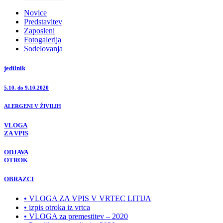
Novice
Predstavitev
Zaposleni
Fotogalerija
Sodelovanja
jedilnik
5.10. do 9.10.2020
ALERGENI V ŽIVILIH
VLOGA
ZA VPIS
ODJAVA
OTROK
OBRAZCI
• VLOGA ZA VPIS V VRTEC LITIJA
• izpis otroka iz vrtca
• VLOGA za premestitev – 2020