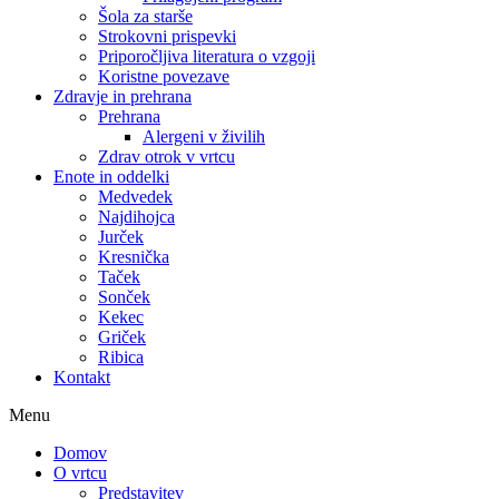
Šola za starše
Strokovni prispevki
Priporočljiva literatura o vzgoji
Koristne povezave
Zdravje in prehrana
Prehrana
Alergeni v živilih
Zdrav otrok v vrtcu
Enote in oddelki
Medvedek
Najdihojca
Jurček
Kresnička
Taček
Sonček
Kekec
Griček
Ribica
Kontakt
Menu
Domov
O vrtcu
Predstavitev