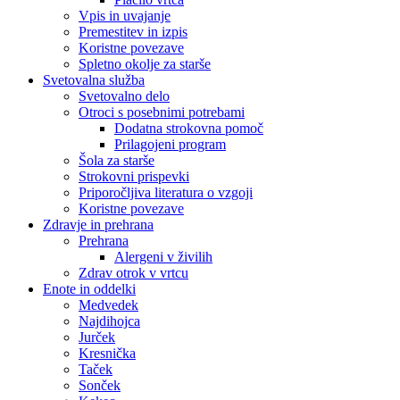
Vpis in uvajanje
Premestitev in izpis
Koristne povezave
Spletno okolje za starše
Svetovalna služba
Svetovalno delo
Otroci s posebnimi potrebami
Dodatna strokovna pomoč
Prilagojeni program
Šola za starše
Strokovni prispevki
Priporočljiva literatura o vzgoji
Koristne povezave
Zdravje in prehrana
Prehrana
Alergeni v živilih
Zdrav otrok v vrtcu
Enote in oddelki
Medvedek
Najdihojca
Jurček
Kresnička
Taček
Sonček