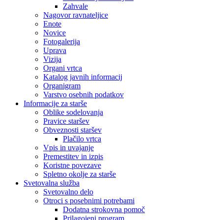
Zahvale
Nagovor ravnateljice
Enote
Novice
Fotogalerija
Uprava
Vizija
Organi vrtca
Katalog javnih informacij
Organigram
Varstvo osebnih podatkov
Informacije za starše
Oblike sodelovanja
Pravice staršev
Obveznosti staršev
Plačilo vrtca
Vpis in uvajanje
Premestitev in izpis
Koristne povezave
Spletno okolje za starše
Svetovalna služba
Svetovalno delo
Otroci s posebnimi potrebami
Dodatna strokovna pomoč
Prilagojeni program