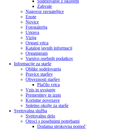
Sodelovanje z okoljem
Zahvale
Nagovor ravnateljice
Enote
Novice
Fotogalerija
Uprava
Vizija
Organi vrtca
Katalog javnih informacij
Organigram
Varstvo osebnih podatkov
Informacije za starše
Oblike sodelovanja
Pravice staršev
Obveznosti staršev
Plačilo vrtca
Vpis in uvajanje
Premestitev in izpis
Koristne povezave
Spletno okolje za starše
Svetovalna služba
Svetovalno delo
Otroci s posebnimi potrebami
Dodatna strokovna pomoč