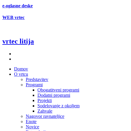
e-oglasne deske
WEB vrtec
vrtec litija
Domov
O vrtcu
Predstavitev
Programi
Obogatitveni programi
Dodatni programi
Projekti
Sodelovanje z okoljem
Zahvale
Nagovor ravnateljice
Enote
Novice