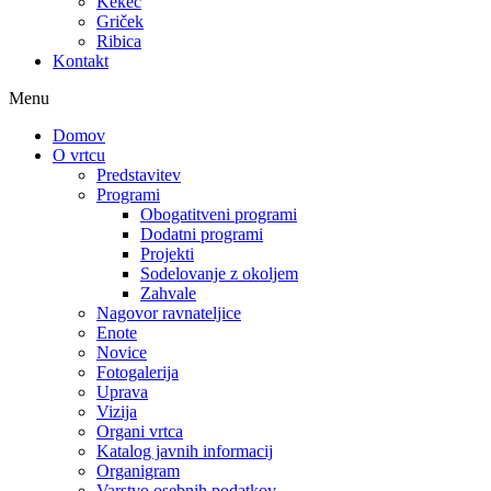
Kekec
Griček
Ribica
Kontakt
Menu
Domov
O vrtcu
Predstavitev
Programi
Obogatitveni programi
Dodatni programi
Projekti
Sodelovanje z okoljem
Zahvale
Nagovor ravnateljice
Enote
Novice
Fotogalerija
Uprava
Vizija
Organi vrtca
Katalog javnih informacij
Organigram
Varstvo osebnih podatkov