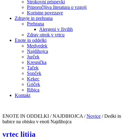
Strokovni prispevki
Priporočljiva literatura o vzgoji
Koristne povezave
Zdravje in prehrana
Prehrana
Alergeni v živilih
Zdrav otrok v vrtcu
Enote in oddelki
Medvedek
Najdihojca
Jurček
Kresnička
Taček
Sonček
Kekec
Griček
Ribica
Kontakt
ENOTE IN ODDELKI / NAJDIHOJCA /
Novice
/
Dedki in
babice na obisku v enoti Najdihojca
vrtec litija