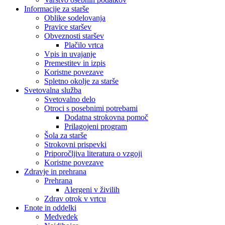
Informacije za starše
Oblike sodelovanja
Pravice staršev
Obveznosti staršev
Plačilo vrtca
Vpis in uvajanje
Premestitev in izpis
Koristne povezave
Spletno okolje za starše
Svetovalna služba
Svetovalno delo
Otroci s posebnimi potrebami
Dodatna strokovna pomoč
Prilagojeni program
Šola za starše
Strokovni prispevki
Priporočljiva literatura o vzgoji
Koristne povezave
Zdravje in prehrana
Prehrana
Alergeni v živilih
Zdrav otrok v vrtcu
Enote in oddelki
Medvedek