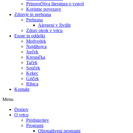
Priporočljiva literatura o vzgoji
Koristne povezave
Zdravje in prehrana
Prehrana
Alergeni v živilih
Zdrav otrok v vrtcu
Enote in oddelki
Medvedek
Najdihojca
Jurček
Kresnička
Taček
Sonček
Kekec
Griček
Ribica
Kontakt
Menu
Domov
O vrtcu
Predstavitev
Programi
Obogatitveni programi