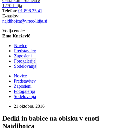
Cesta kom. Staneta 8
1270 Litija
Telefon:
01 896 25 41
E-naslov:
najdihojca@vrtec-litija.si
Vodja enote:
Ema Knežević
Novice
Predstavitev
Zaposleni
Fotogalerija
Sodelovanja
Novice
Predstavitev
Zaposleni
Fotogalerija
Sodelovanja
21 oktobra, 2016
Dedki in babice na obisku v enoti
Najdihojca