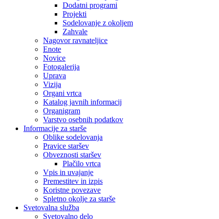
Dodatni programi
Projekti
Sodelovanje z okoljem
Zahvale
Nagovor ravnateljice
Enote
Novice
Fotogalerija
Uprava
Vizija
Organi vrtca
Katalog javnih informacij
Organigram
Varstvo osebnih podatkov
Informacije za starše
Oblike sodelovanja
Pravice staršev
Obveznosti staršev
Plačilo vrtca
Vpis in uvajanje
Premestitev in izpis
Koristne povezave
Spletno okolje za starše
Svetovalna služba
Svetovalno delo