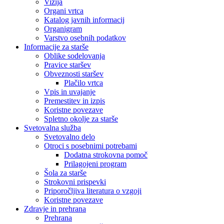
Vizija
Organi vrtca
Katalog javnih informacij
Organigram
Varstvo osebnih podatkov
Informacije za starše
Oblike sodelovanja
Pravice staršev
Obveznosti staršev
Plačilo vrtca
Vpis in uvajanje
Premestitev in izpis
Koristne povezave
Spletno okolje za starše
Svetovalna služba
Svetovalno delo
Otroci s posebnimi potrebami
Dodatna strokovna pomoč
Prilagojeni program
Šola za starše
Strokovni prispevki
Priporočljiva literatura o vzgoji
Koristne povezave
Zdravje in prehrana
Prehrana