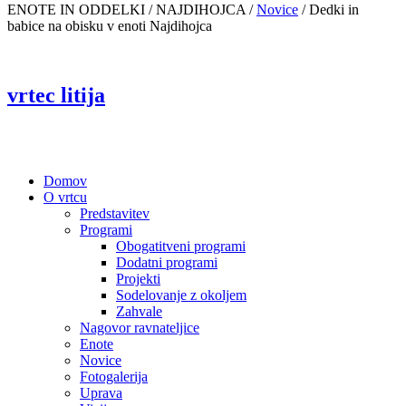
ENOTE IN ODDELKI / NAJDIHOJCA /
Novice
/
Dedki in
babice na obisku v enoti Najdihojca
vrtec litija
Domov
O vrtcu
Predstavitev
Programi
Obogatitveni programi
Dodatni programi
Projekti
Sodelovanje z okoljem
Zahvale
Nagovor ravnateljice
Enote
Novice
Fotogalerija
Uprava