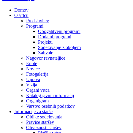
Domov
O vrtcu
Predstavitev
Programi
Obogatitveni programi
Dodatni programi
Projekti
Sodelovanje z okoljem
Zahvale
Nagovor ravnateljice
Enote
Novice
Fotogalerija
Uprava
Vizija
Organi vrtca
Katalog javnih informacij
Organigram
Varstvo osebnih podatkov
Informacije za starše
Oblike sodelovanja
Pravice staršev
Obveznosti staršev
Plačilo vrtca