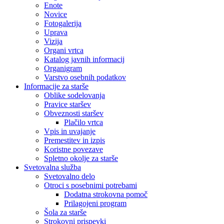
Enote
Novice
Fotogalerija
Uprava
Vizija
Organi vrtca
Katalog javnih informacij
Organigram
Varstvo osebnih podatkov
Informacije za starše
Oblike sodelovanja
Pravice staršev
Obveznosti staršev
Plačilo vrtca
Vpis in uvajanje
Premestitev in izpis
Koristne povezave
Spletno okolje za starše
Svetovalna služba
Svetovalno delo
Otroci s posebnimi potrebami
Dodatna strokovna pomoč
Prilagojeni program
Šola za starše
Strokovni prispevki