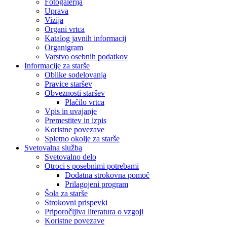
Fotogalerija
Uprava
Vizija
Organi vrtca
Katalog javnih informacij
Organigram
Varstvo osebnih podatkov
Informacije za starše
Oblike sodelovanja
Pravice staršev
Obveznosti staršev
Plačilo vrtca
Vpis in uvajanje
Premestitev in izpis
Koristne povezave
Spletno okolje za starše
Svetovalna služba
Svetovalno delo
Otroci s posebnimi potrebami
Dodatna strokovna pomoč
Prilagojeni program
Šola za starše
Strokovni prispevki
Priporočljiva literatura o vzgoji
Koristne povezave