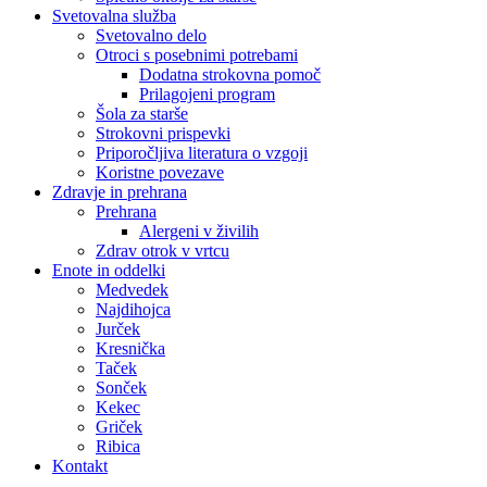
Svetovalna služba
Svetovalno delo
Otroci s posebnimi potrebami
Dodatna strokovna pomoč
Prilagojeni program
Šola za starše
Strokovni prispevki
Priporočljiva literatura o vzgoji
Koristne povezave
Zdravje in prehrana
Prehrana
Alergeni v živilih
Zdrav otrok v vrtcu
Enote in oddelki
Medvedek
Najdihojca
Jurček
Kresnička
Taček
Sonček
Kekec
Griček
Ribica
Kontakt