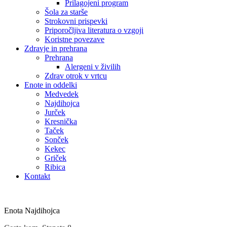
Prilagojeni program
Šola za starše
Strokovni prispevki
Priporočljiva literatura o vzgoji
Koristne povezave
Zdravje in prehrana
Prehrana
Alergeni v živilih
Zdrav otrok v vrtcu
Enote in oddelki
Medvedek
Najdihojca
Jurček
Kresnička
Taček
Sonček
Kekec
Griček
Ribica
Kontakt
Enota Najdihojca