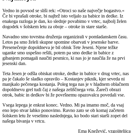
Vedno in povsod se sliši rek: »Otroci so naše največje bogastvo.«
Če bi vprašali otroke, bi najbrž isto veljalo za babice in dedke. Iz
enakega razloga je dan, ko slednje povabimo v vrtec, najbolj želen
dogodek v šolskem letu za oboje – otroke in stare starše.
Navadno smo tovrstna druženja organizirali v pomladanskem času.
Letos pa smo želeli skupne spomine obarvati v jesenske barve.
Presenečenje dopoldneva je bil obisk Tete Jeseni. Njene težke
uganke smo uspešno rešili, potem pa smo dedke in babice z
gibanjem pomagali naučiti pesmico, ki nas jo je naučila že na prvi
jesenski dan.
Teta Jesen je odšla obiskat otroke, dedke in babice v drug vrtec, nas
pa je čakalo še sladko opravilo – Kostanjev piknik, kjer seveda ni
manjkalo pečenega kostanja. Poleg tega nas je v hladnem oblačnem
dopoldnevu grel tudi čaj z našega zeliščnega vrta. Žareči obrazi
otrok, babic in dedkov bi že površnemu opazovalcu povedali vse.
Vsega lepega je enkrat konec. Vedno. Mi pa imamo moč, da vsaj
eno lepo stvar lahko ponovimo. Ravno zato se ob komaj začetem
šolskem letu že veselimo naslednjega, ko bodo stari starši zopet del
našega bivanja v vrtcu.
Ema Knežević, vzgojiteljica