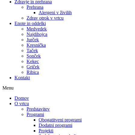
Zdravje in prehrana
Prehrana
Alergeni v živilih
Zdrav otrok v vrtcu
Enote in oddelki
Medvedek
Najdihojca
Jurček
Kresnička
Taček
Sonček
Kekec
Griček
Ribica
Kontakt
Menu
Domov
O vrtcu
Predstavitev
Programi
Obogatitveni programi
Dodatni programi
Projekti