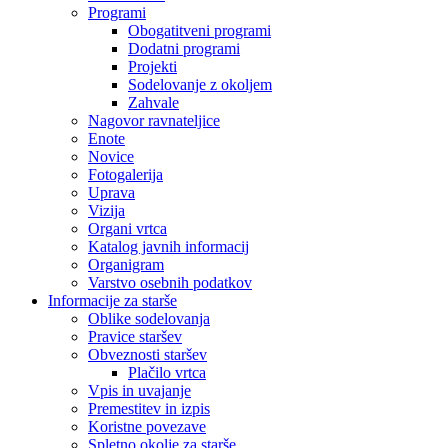
Programi
Obogatitveni programi
Dodatni programi
Projekti
Sodelovanje z okoljem
Zahvale
Nagovor ravnateljice
Enote
Novice
Fotogalerija
Uprava
Vizija
Organi vrtca
Katalog javnih informacij
Organigram
Varstvo osebnih podatkov
Informacije za starše
Oblike sodelovanja
Pravice staršev
Obveznosti staršev
Plačilo vrtca
Vpis in uvajanje
Premestitev in izpis
Koristne povezave
Spletno okolje za starše