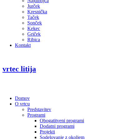
Najdihojca
Jurček
Kresnička
Taček
Sonček
Kekec
Griček
Ribica
Kontakt
vrtec litija
Domov
O vrtcu
Predstavitev
Programi
Obogatitveni programi
Dodatni programi
Projekti
Sodelovanje z okoljem