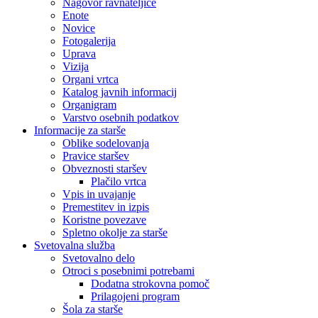
Nagovor ravnateljice
Enote
Novice
Fotogalerija
Uprava
Vizija
Organi vrtca
Katalog javnih informacij
Organigram
Varstvo osebnih podatkov
Informacije za starše
Oblike sodelovanja
Pravice staršev
Obveznosti staršev
Plačilo vrtca
Vpis in uvajanje
Premestitev in izpis
Koristne povezave
Spletno okolje za starše
Svetovalna služba
Svetovalno delo
Otroci s posebnimi potrebami
Dodatna strokovna pomoč
Prilagojeni program
Šola za starše