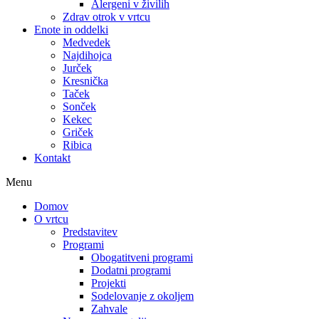
Alergeni v živilih
Zdrav otrok v vrtcu
Enote in oddelki
Medvedek
Najdihojca
Jurček
Kresnička
Taček
Sonček
Kekec
Griček
Ribica
Kontakt
Menu
Domov
O vrtcu
Predstavitev
Programi
Obogatitveni programi
Dodatni programi
Projekti
Sodelovanje z okoljem
Zahvale