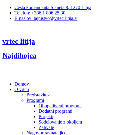
Cesta komandanta Staneta 8, 1270 Litija
Telefon: +386 1 896 25 30
E-naslov: tajnistvo@vrtec-litija.si
vrtec litija
Najdihojca
Domov
O vrtcu
Predstavitev
Programi
Obogatitveni programi
Dodatni programi
Projekti
Sodelovanje z okoljem
Zahvale
Nagovor ravnateljice