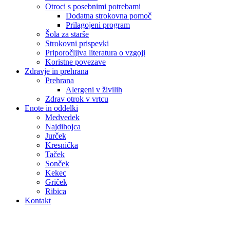
Otroci s posebnimi potrebami
Dodatna strokovna pomoč
Prilagojeni program
Šola za starše
Strokovni prispevki
Priporočljiva literatura o vzgoji
Koristne povezave
Zdravje in prehrana
Prehrana
Alergeni v živilih
Zdrav otrok v vrtcu
Enote in oddelki
Medvedek
Najdihojca
Jurček
Kresnička
Taček
Sonček
Kekec
Griček
Ribica
Kontakt