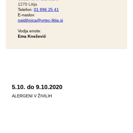
1270 Litija
Telefon:
01 896 25 41
E-naslov:
najdihojca@vrtec-litija.si
Vodja enote:
Ema Knežević
jedilnik
5.10. do 9.10.2020
ALERGENI V ŽIVILIH
VLOGA
ZA VPIS