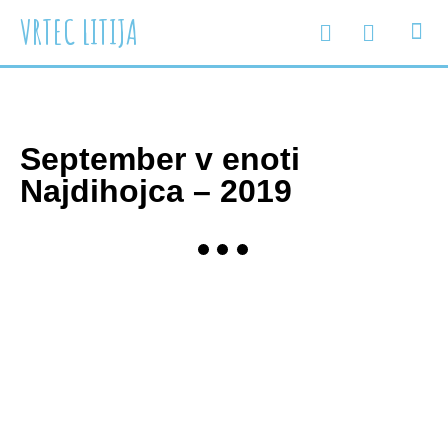
VRTEC LITIJA
e-oglasne deske
WEB vrtec
INFORM
SVETOVA
ZDRAVJ
ENOTE 
September v enoti
Najdihojca – 2019