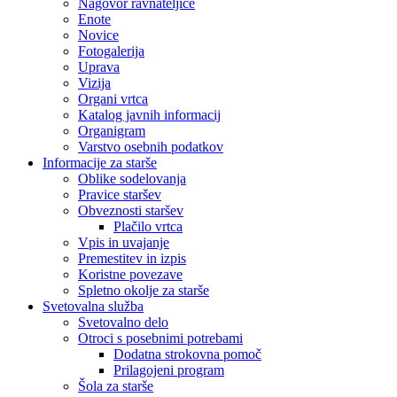
Nagovor ravnateljice
Enote
Novice
Fotogalerija
Uprava
Vizija
Organi vrtca
Katalog javnih informacij
Organigram
Varstvo osebnih podatkov
Informacije za starše
Oblike sodelovanja
Pravice staršev
Obveznosti staršev
Plačilo vrtca
Vpis in uvajanje
Premestitev in izpis
Koristne povezave
Spletno okolje za starše
Svetovalna služba
Svetovalno delo
Otroci s posebnimi potrebami
Dodatna strokovna pomoč
Prilagojeni program
Šola za starše