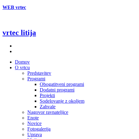
WEB vrtec
vrtec litija
Domov
O vrtcu
Predstavitev
Programi
Obogatitveni programi
Dodatni programi
Projekti
Sodelovanje z okoljem
Zahvale
Nagovor ravnateljice
Enote
Novice
Fotogalerija
Uprava