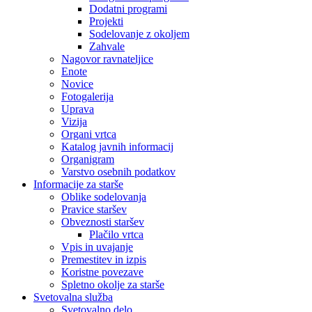
Dodatni programi
Projekti
Sodelovanje z okoljem
Zahvale
Nagovor ravnateljice
Enote
Novice
Fotogalerija
Uprava
Vizija
Organi vrtca
Katalog javnih informacij
Organigram
Varstvo osebnih podatkov
Informacije za starše
Oblike sodelovanja
Pravice staršev
Obveznosti staršev
Plačilo vrtca
Vpis in uvajanje
Premestitev in izpis
Koristne povezave
Spletno okolje za starše
Svetovalna služba
Svetovalno delo