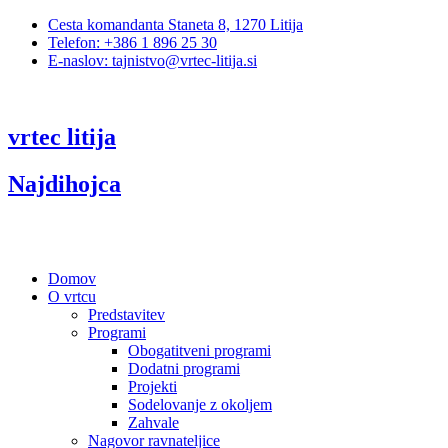
Cesta komandanta Staneta 8, 1270 Litija
Telefon: +386 1 896 25 30
E-naslov: tajnistvo@vrtec-litija.si
vrtec litija
Najdihojca
Domov
O vrtcu
Predstavitev
Programi
Obogatitveni programi
Dodatni programi
Projekti
Sodelovanje z okoljem
Zahvale
Nagovor ravnateljice