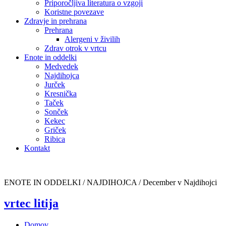
Priporočljiva literatura o vzgoji
Koristne povezave
Zdravje in prehrana
Prehrana
Alergeni v živilih
Zdrav otrok v vrtcu
Enote in oddelki
Medvedek
Najdihojca
Jurček
Kresnička
Taček
Sonček
Kekec
Griček
Ribica
Kontakt
ENOTE IN ODDELKI / NAJDIHOJCA /
December v Najdihojci
vrtec litija
Domov