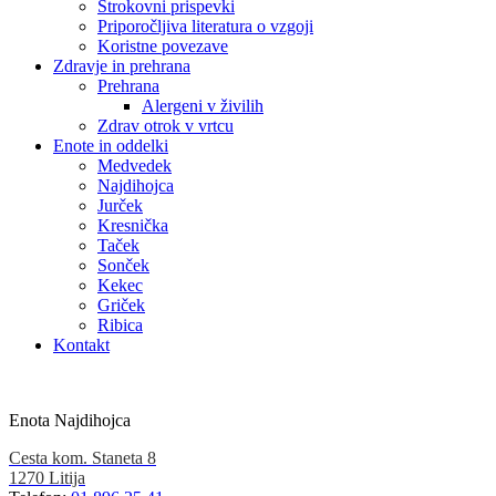
Strokovni prispevki
Priporočljiva literatura o vzgoji
Koristne povezave
Zdravje in prehrana
Prehrana
Alergeni v živilih
Zdrav otrok v vrtcu
Enote in oddelki
Medvedek
Najdihojca
Jurček
Kresnička
Taček
Sonček
Kekec
Griček
Ribica
Kontakt
Enota Najdihojca
Cesta kom. Staneta 8
1270 Litija