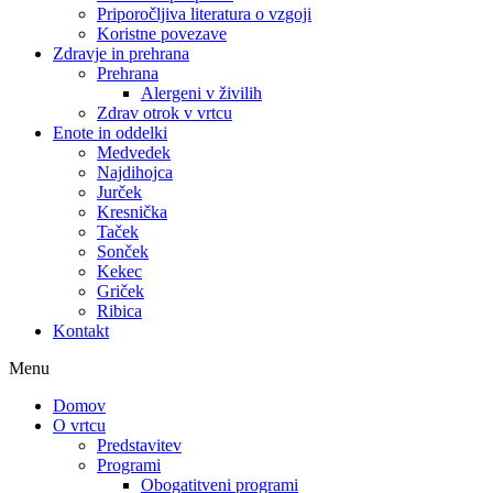
Priporočljiva literatura o vzgoji
Koristne povezave
Zdravje in prehrana
Prehrana
Alergeni v živilih
Zdrav otrok v vrtcu
Enote in oddelki
Medvedek
Najdihojca
Jurček
Kresnička
Taček
Sonček
Kekec
Griček
Ribica
Kontakt
Menu
Domov
O vrtcu
Predstavitev
Programi
Obogatitveni programi