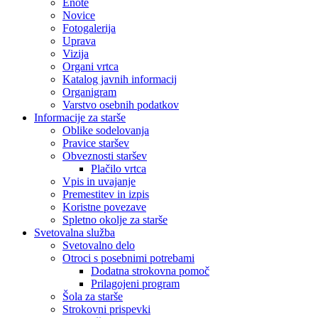
Enote
Novice
Fotogalerija
Uprava
Vizija
Organi vrtca
Katalog javnih informacij
Organigram
Varstvo osebnih podatkov
Informacije za starše
Oblike sodelovanja
Pravice staršev
Obveznosti staršev
Plačilo vrtca
Vpis in uvajanje
Premestitev in izpis
Koristne povezave
Spletno okolje za starše
Svetovalna služba
Svetovalno delo
Otroci s posebnimi potrebami
Dodatna strokovna pomoč
Prilagojeni program
Šola za starše
Strokovni prispevki