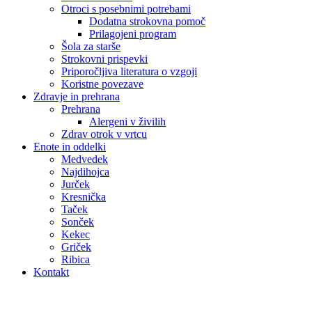
Otroci s posebnimi potrebami
Dodatna strokovna pomoč
Prilagojeni program
Šola za starše
Strokovni prispevki
Priporočljiva literatura o vzgoji
Koristne povezave
Zdravje in prehrana
Prehrana
Alergeni v živilih
Zdrav otrok v vrtcu
Enote in oddelki
Medvedek
Najdihojca
Jurček
Kresnička
Taček
Sonček
Kekec
Griček
Ribica
Kontakt