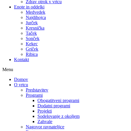
Zdrav otrok v vrtcu
Enote in oddelki
Medvedek
Najdihojca
Jurček
Kresnička
Taček
Sonček
Kekec
Griček
Ribica
Kontakt
Menu
Domov
O vrtcu
Predstavitev
Programi
Obogatitveni programi
Dodatni programi
Projekti
Sodelovanje z okoljem
Zahvale
Nagovor ravnateljice