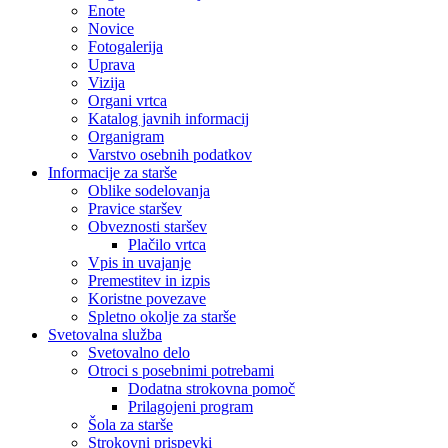
Enote
Novice
Fotogalerija
Uprava
Vizija
Organi vrtca
Katalog javnih informacij
Organigram
Varstvo osebnih podatkov
Informacije za starše
Oblike sodelovanja
Pravice staršev
Obveznosti staršev
Plačilo vrtca
Vpis in uvajanje
Premestitev in izpis
Koristne povezave
Spletno okolje za starše
Svetovalna služba
Svetovalno delo
Otroci s posebnimi potrebami
Dodatna strokovna pomoč
Prilagojeni program
Šola za starše
Strokovni prispevki