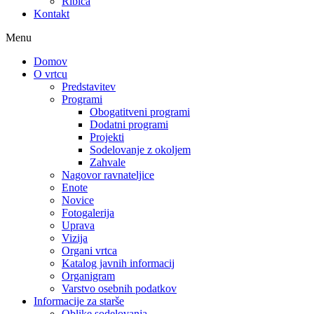
Ribica
Kontakt
Menu
Domov
O vrtcu
Predstavitev
Programi
Obogatitveni programi
Dodatni programi
Projekti
Sodelovanje z okoljem
Zahvale
Nagovor ravnateljice
Enote
Novice
Fotogalerija
Uprava
Vizija
Organi vrtca
Katalog javnih informacij
Organigram
Varstvo osebnih podatkov
Informacije za starše
Oblike sodelovanja