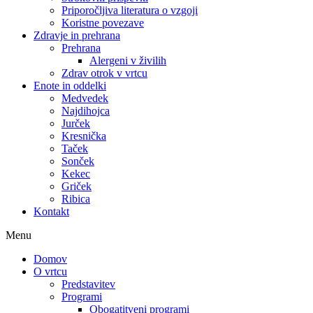
Priporočljiva literatura o vzgoji
Koristne povezave
Zdravje in prehrana
Prehrana
Alergeni v živilih
Zdrav otrok v vrtcu
Enote in oddelki
Medvedek
Najdihojca
Jurček
Kresnička
Taček
Sonček
Kekec
Griček
Ribica
Kontakt
Menu
Domov
O vrtcu
Predstavitev
Programi
Obogatitveni programi