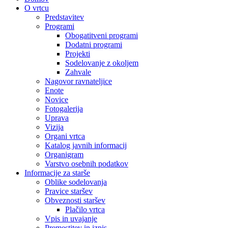
O vrtcu
Predstavitev
Programi
Obogatitveni programi
Dodatni programi
Projekti
Sodelovanje z okoljem
Zahvale
Nagovor ravnateljice
Enote
Novice
Fotogalerija
Uprava
Vizija
Organi vrtca
Katalog javnih informacij
Organigram
Varstvo osebnih podatkov
Informacije za starše
Oblike sodelovanja
Pravice staršev
Obveznosti staršev
Plačilo vrtca
Vpis in uvajanje
Premestitev in izpis