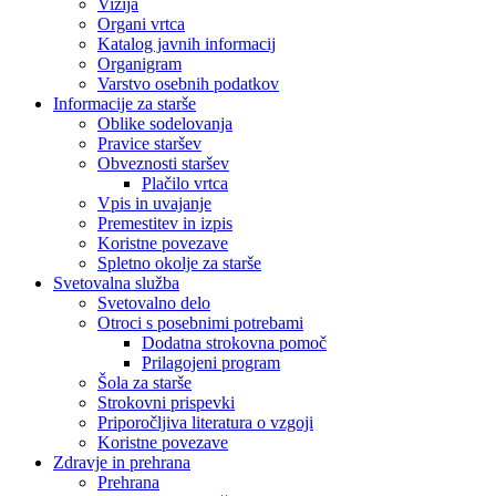
Vizija
Organi vrtca
Katalog javnih informacij
Organigram
Varstvo osebnih podatkov
Informacije za starše
Oblike sodelovanja
Pravice staršev
Obveznosti staršev
Plačilo vrtca
Vpis in uvajanje
Premestitev in izpis
Koristne povezave
Spletno okolje za starše
Svetovalna služba
Svetovalno delo
Otroci s posebnimi potrebami
Dodatna strokovna pomoč
Prilagojeni program
Šola za starše
Strokovni prispevki
Priporočljiva literatura o vzgoji
Koristne povezave
Zdravje in prehrana
Prehrana