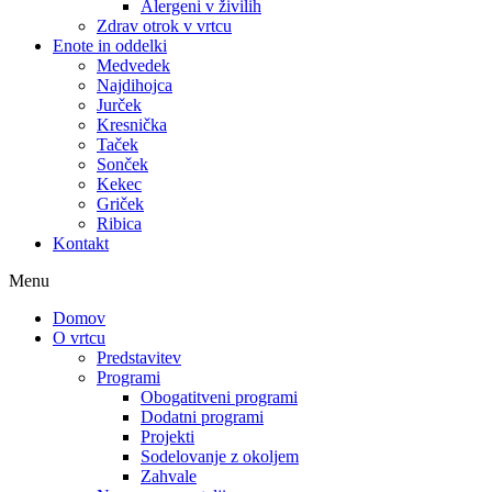
Alergeni v živilih
Zdrav otrok v vrtcu
Enote in oddelki
Medvedek
Najdihojca
Jurček
Kresnička
Taček
Sonček
Kekec
Griček
Ribica
Kontakt
Menu
Domov
O vrtcu
Predstavitev
Programi
Obogatitveni programi
Dodatni programi
Projekti
Sodelovanje z okoljem
Zahvale