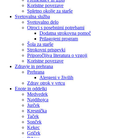
Koristne povezave
Spletno okolje za starše
Svetovalna služba
Svetovalno delo
Otroci s posebnimi potrebami
Dodatna strokovna pomoč
Prilagojeni program
Šola za starše
Strokovni prispevki
Priporočljiva literatura o vzgoji
Koristne povezave
Zdravje in prehrana
Prehrana
Alergeni v živilih
Zdrav otrok v vrtcu
Enote in oddelki
Medvedek
Najdihojca
Jurček
Kresnička
Taček
Sonček
Kekec
Griček