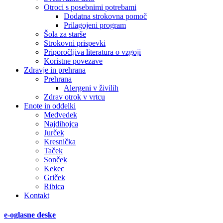
Otroci s posebnimi potrebami
Dodatna strokovna pomoč
Prilagojeni program
Šola za starše
Strokovni prispevki
Priporočljiva literatura o vzgoji
Koristne povezave
Zdravje in prehrana
Prehrana
Alergeni v živilih
Zdrav otrok v vrtcu
Enote in oddelki
Medvedek
Najdihojca
Jurček
Kresnička
Taček
Sonček
Kekec
Griček
Ribica
Kontakt
e-oglasne deske