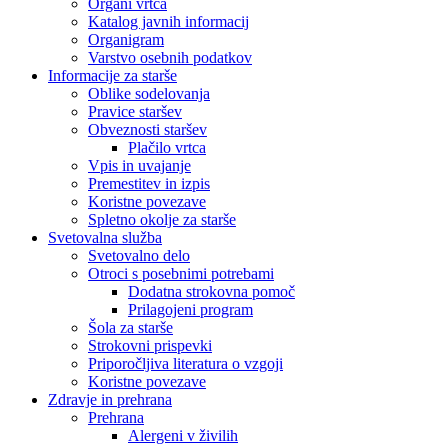
Organi vrtca
Katalog javnih informacij
Organigram
Varstvo osebnih podatkov
Informacije za starše
Oblike sodelovanja
Pravice staršev
Obveznosti staršev
Plačilo vrtca
Vpis in uvajanje
Premestitev in izpis
Koristne povezave
Spletno okolje za starše
Svetovalna služba
Svetovalno delo
Otroci s posebnimi potrebami
Dodatna strokovna pomoč
Prilagojeni program
Šola za starše
Strokovni prispevki
Priporočljiva literatura o vzgoji
Koristne povezave
Zdravje in prehrana
Prehrana
Alergeni v živilih