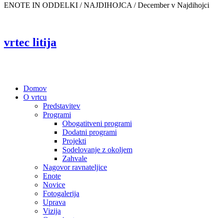
ENOTE IN ODDELKI / NAJDIHOJCA /
December v Najdihojci
vrtec litija
Domov
O vrtcu
Predstavitev
Programi
Obogatitveni programi
Dodatni programi
Projekti
Sodelovanje z okoljem
Zahvale
Nagovor ravnateljice
Enote
Novice
Fotogalerija
Uprava
Vizija