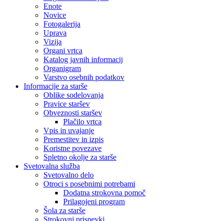
Enote
Novice
Fotogalerija
Uprava
Vizija
Organi vrtca
Katalog javnih informacij
Organigram
Varstvo osebnih podatkov
Informacije za starše
Oblike sodelovanja
Pravice staršev
Obveznosti staršev
Plačilo vrtca
Vpis in uvajanje
Premestitev in izpis
Koristne povezave
Spletno okolje za starše
Svetovalna služba
Svetovalno delo
Otroci s posebnimi potrebami
Dodatna strokovna pomoč
Prilagojeni program
Šola za starše
Strokovni prispevki