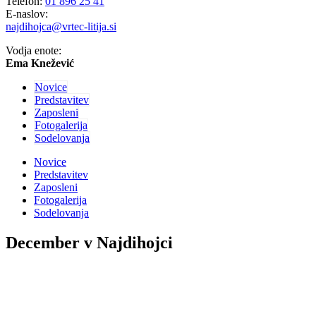
Telefon:
01 896 25 41
E-naslov:
najdihojca@vrtec-litija.si
Vodja enote:
Ema Knežević
Novice
Predstavitev
Zaposleni
Fotogalerija
Sodelovanja
Novice
Predstavitev
Zaposleni
Fotogalerija
Sodelovanja
December v Najdihojci