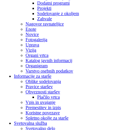
Dodatni programi
Projekti
Sodelovanje z okoljem
Zahvale
Nagovor ravnateljice
Enote
Novice
Fotogalerija
Uprava
Vizija
Organi vrtca
Katalog javnih informacij
Organigram
Varstvo osebnih podatkov
Informacije za starše
Oblike sodelovanja
Pravice staršev
Obveznosti staršev
Plačilo vrtca
Vpis in uvajanje
Premestitev in izpis
Koristne povezave
Spletno okolje za starše
Svetovalna služba
Svetovalno delo