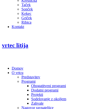
Kresnička
Taček
Sonček
Kekec
Griček
Ribica
Kontakt
vrtec litija
Domov
O vrtcu
Predstavitev
Programi
Obogatitveni programi
Dodatni programi
Projekti
Sodelovanje z okoljem
Zahvale
Nagovor ravnateljice