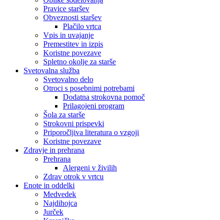
Pravice staršev
Obveznosti staršev
Plačilo vrtca
Vpis in uvajanje
Premestitev in izpis
Koristne povezave
Spletno okolje za starše
Svetovalna služba
Svetovalno delo
Otroci s posebnimi potrebami
Dodatna strokovna pomoč
Prilagojeni program
Šola za starše
Strokovni prispevki
Priporočljiva literatura o vzgoji
Koristne povezave
Zdravje in prehrana
Prehrana
Alergeni v živilih
Zdrav otrok v vrtcu
Enote in oddelki
Medvedek
Najdihojca
Jurček