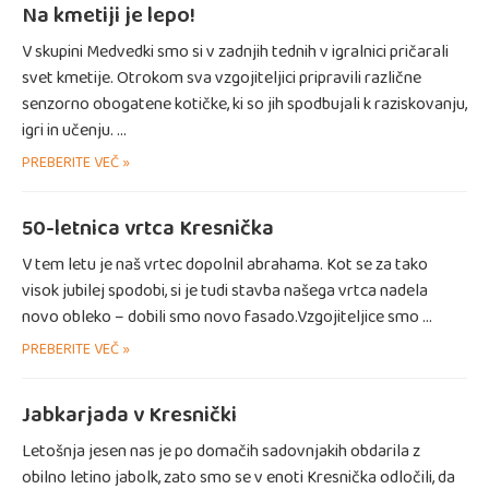
Na kmetiji je lepo!
V skupini Medvedki smo si v zadnjih tednih v igralnici pričarali
svet kmetije. Otrokom sva vzgojiteljici pripravili različne
senzorno obogatene kotičke, ki so jih spodbujali k raziskovanju,
igri in učenju. …
PREBERITE VEČ »
50-letnica vrtca Kresnička
V tem letu je naš vrtec dopolnil abrahama. Kot se za tako
visok jubilej spodobi, si je tudi stavba našega vrtca nadela
novo obleko – dobili smo novo fasado.Vzgojiteljice smo …
PREBERITE VEČ »
Jabkarjada v Kresnički
Letošnja jesen nas je po domačih sadovnjakih obdarila z
obilno letino jabolk, zato smo se v enoti Kresnička odločili, da