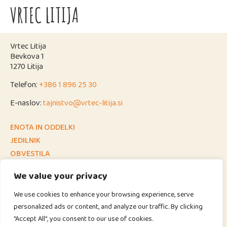
VRTEC LITIJA
Vrtec Litija
Bevkova 1
1270 Litija
Telefon:
+386 1 896 25 30
E-naslov:
tajnistvo@vrtec-litija.si
ENOTA IN ODDELKI
JEDILNIK
OBVESTILA
NOVICE NAŠIH ENOT
We value your privacy
KORISTNE POVEZAVE
We use cookies to enhance your browsing experience, serve
personalized ads or content, and analyze our traffic. By clicking
"Accept All", you consent to our use of cookies.