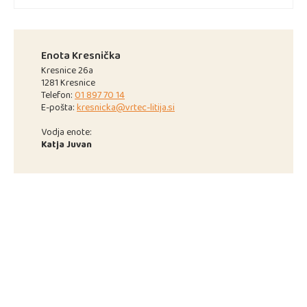
Enota Kresnička
Kresnice 26a
1281 Kresnice
Telefon:
01 897 70 14
E-pošta:
kresnicka@vrtec-litija.si
Vodja enote:
Katja Juvan
JEDILNIK
5.10. DO 9.10.2020
ALERGENI V ŽIVILIH