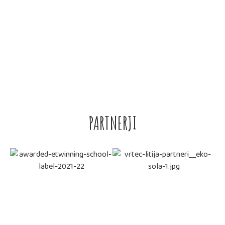
OBRAZCI
• VLOGA ZA VPIS V VRTEC LITIJA
• IZPIS OTROKA IZ VRTCA
• VLOGA ZA PREMESTITEV – 2020
• POTRDILO O ZAPOSLITVI – 2020
PARTNERJI