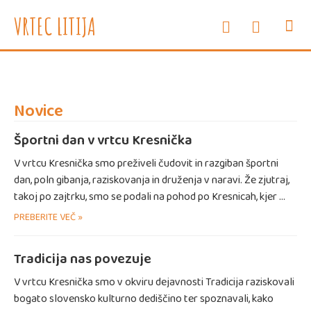
e-oglasne deske
WEB vrtec
VRTEC LITIJA
INFORMAC
SVETOVAL
ZDRAVJE
ENOTE I
Novice
Športni dan v vrtcu Kresnička
V vrtcu Kresnička smo preživeli čudovit in razgiban športni
dan, poln gibanja, raziskovanja in druženja v naravi. Že zjutraj,
takoj po zajtrku, smo se podali na pohod po Kresnicah, kjer …
PREBERITE VEČ »
Tradicija nas povezuje
V vrtcu Kresnička smo v okviru dejavnosti Tradicija raziskovali
bogato slovensko kulturno dediščino ter spoznavali, kako