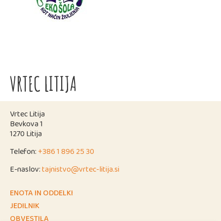
VRTEC LITIJA
Vrtec Litija
Bevkova 1
1270 Litija
Telefon:
+386 1 896 25 30
E-naslov:
tajnistvo@vrtec-litija.si
ENOTA IN ODDELKI
JEDILNIK
OBVESTILA