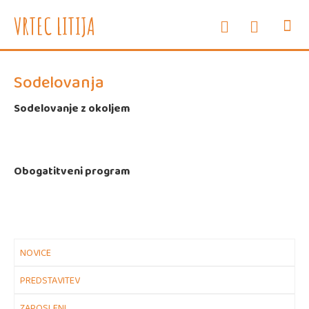
e-oglasne deske
WEB vrtec
VRTEC LITIJA
INFORMAC
SVETOVAL
ZDRAVJE
ENOTE I
Sodelovanja
Sodelovanje z okoljem
Obogatitveni program
NOVICE
PREDSTAVITEV
ZAPOSLENI