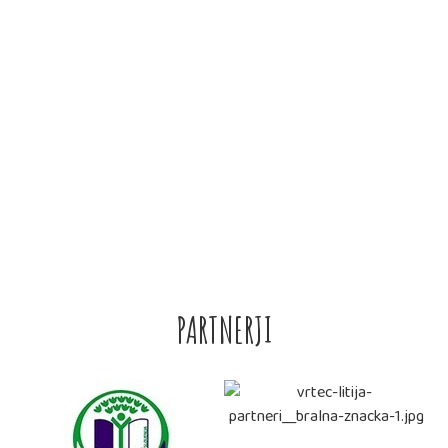
OBRAZCI
• VLOGA ZA VPIS V VRTEC LITIJA
• IZPIS OTROKA IZ VRTCA
• VLOGA ZA PREMESTITEV – 2020
• POTRDILO O ZAPOSLITVI – 2020
PARTNERJI