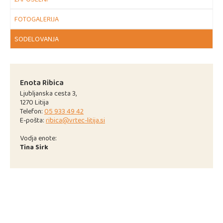
FOTOGALERIJA
SODELOVANJA
Enota Ribica
Ljubljanska cesta 3,
1270 Litija
Telefon:
05 933 49 42
E-pošta:
ribica@vrtec-litija.si
Vodja enote:
Tina Sirk
JEDILNIK