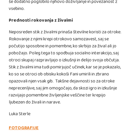
še dodatno poglobilo njihovo doživljanje in povezanost z
vsebino.
Prednosti rokovanja z živalmi
Neposreden stik z živalmi prinaša številne koristi za otroke.
Rokovanje z njimi krepi otrokovo samozavest, saj se
počutijo sposobne in pomembne, ko skrbijo za žival ali jo
pobožajo. Poleg tega to spodbuja socialno interakcijo, saj
otroci skupaj razpravljajo o izkušnji in delijo svoja občutja.
Stik z živalmi ima tudi pomirjujoč učinek, kar se je pokazalo,
ko so se otroci ob obisku kokoši Fani umirili in zbrano
opazovali njen vsak gib. Takšne dejavnosti so za otroke
neprecenljive, saj jim omogočajo, da skozi igro in izkušnje
razvijajo pomembne življenjske veščine ter krepijo
ljubezen do živali in narave.
Luka Sterle
FOTOGRAFIJE