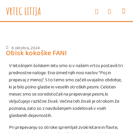
e-oglasne deske
WEB vrtec
VRTEC LITIJA
INFORMAC
SVETOVAL
ZDRAVJE
ENOTE I
6 oktobra, 2024
Obisk kokoške FANI
V letošnjem šolskem letu smo si v našem vrtcu postavili tri
prednostne naloge. Ena izmed njih nosi naslov “Poj in
prepevaj z menoj”. S to temo smo začeli uvajalno obdobje,
ki je bilo polno glasbe in veselih otroških pesmi. Celoten
mesec smo se osredotočali na prepevanje pesmi, ki
vključujejo različne živali. Večina teh živali je otrokom že
poznana, zato so z navdušenjem sodelovali v vseh
glasbenih dejavnostih.
Pri prepevanju so otroke spremljali zvoki kitare in flavte,