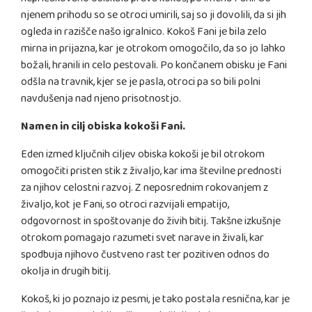
njenem prihodu so se otroci umirili, saj so ji dovolili, da si jih
ogleda in razišče našo igralnico. Kokoš Fani je bila zelo
mirna in prijazna, kar je otrokom omogočilo, da so jo lahko
božali, hranili in celo pestovali. Po končanem obisku je Fani
odšla na travnik, kjer se je pasla, otroci pa so bili polni
navdušenja nad njeno prisotnostjo.
Namen in cilj obiska kokoši Fani.
Eden izmed ključnih ciljev obiska kokoši je bil otrokom
omogočiti pristen stik z živaljo, kar ima številne prednosti
za njihov celostni razvoj. Z neposrednim rokovanjem z
živaljo, kot je Fani, so otroci razvijali empatijo,
odgovornost in spoštovanje do živih bitij. Takšne izkušnje
otrokom pomagajo razumeti svet narave in živali, kar
spodbuja njihovo čustveno rast ter pozitiven odnos do
okolja in drugih bitij.
Kokoš, ki jo poznajo iz pesmi, je tako postala resnična, kar je