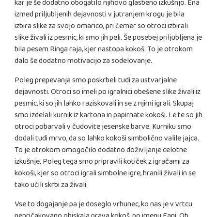
kar je še dodatno obogatilo njihovo glasbeno izkušnjo. Ena
izmed priljubljenih dejavnosti v jutranjem krogu je bila
izbira slike za svojo omarico, pri čemer so otroci izbirali
slike živali iz pesmic, ki smo jih peli. Še posebej priljubljena je
bila pesem Ringa raja, kjer nastopa kokoš. To je otrokom
dalo še dodatno motivacijo za sodelovanje.
Poleg prepevanja smo poskrbeli tudi za ustvarjalne
dejavnosti. Otroci so imeli po igralnici obešene slike živali iz
pesmic, ki so jih lahko raziskovali in se z njimi igrali. Skupaj
smo izdelali kurnik iz kartona in papirnate kokoši. Le te so jih
otroci pobarvali v čudovite jesenske barve. Kurniku smo
dodali tudi mrvo, da so lahko kokoši simbolično valile jajca.
To je otrokom omogočilo dodatno doživljanje celotne
izkušnje. Poleg tega smo pripravili kotiček z igračami za
kokoši, kjer so otroci igrali simbolne igre, hranili živali in se
tako učili skrbi za živali.
Vse to dogajanje pa je doseglo vrhunec, ko nas je v vrtcu
nepričakovano obiskala prava kokoš, po imenu Fani. Ob