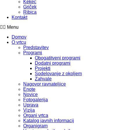
Kekec
Griček
Ribica
Kontakt
Menu
Domov
O vrtcu
Predstavitev
Programi
Obogatitveni programi
Dodatni programi
Projekti
Sodelovanje z okoljem
Zahvale
Nagovor ravnateljice
Enote
Novice
Fotogalerija
Uprava
Vizija
Organi vrtca
Katalog javnih informacij
Organigram