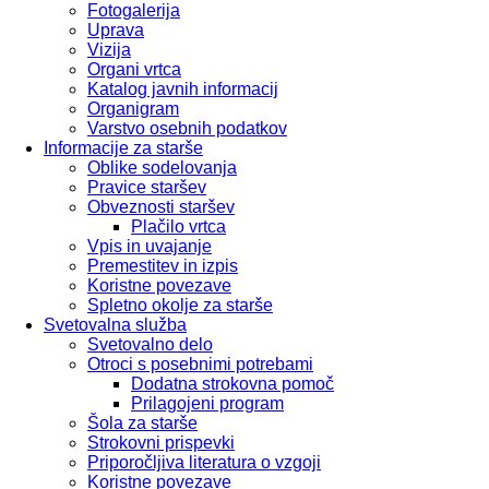
Fotogalerija
Uprava
Vizija
Organi vrtca
Katalog javnih informacij
Organigram
Varstvo osebnih podatkov
Informacije za starše
Oblike sodelovanja
Pravice staršev
Obveznosti staršev
Plačilo vrtca
Vpis in uvajanje
Premestitev in izpis
Koristne povezave
Spletno okolje za starše
Svetovalna služba
Svetovalno delo
Otroci s posebnimi potrebami
Dodatna strokovna pomoč
Prilagojeni program
Šola za starše
Strokovni prispevki
Priporočljiva literatura o vzgoji
Koristne povezave