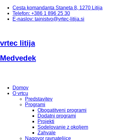
Cesta komandanta Staneta 8, 1270 Litija
Telefon: +386 1 896 25 30
E-naslov: tajnistvo@vrtec-litija.si
vrtec litija
Medvedek
Domov
O vrtcu
Predstavitev
Programi
Obogatitveni programi
Dodatni programi
Projekti
Sodelovanje z okoljem
Zahvale
Nagovor ravnateljice