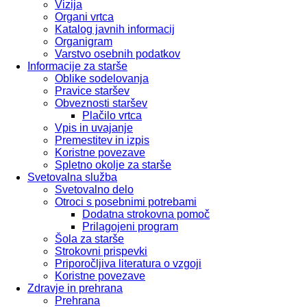
Vizija
Organi vrtca
Katalog javnih informacij
Organigram
Varstvo osebnih podatkov
Informacije za starše
Oblike sodelovanja
Pravice staršev
Obveznosti staršev
Plačilo vrtca
Vpis in uvajanje
Premestitev in izpis
Koristne povezave
Spletno okolje za starše
Svetovalna služba
Svetovalno delo
Otroci s posebnimi potrebami
Dodatna strokovna pomoč
Prilagojeni program
Šola za starše
Strokovni prispevki
Priporočljiva literatura o vzgoji
Koristne povezave
Zdravje in prehrana
Prehrana