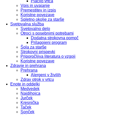
Plačilo vrtca
Vpis in uvajanje
Premestitev in izpis
Koristne povezave
Spletno okolje za starše
Svetovalna služba
Svetovalno delo
Otroci s posebnimi potrebami
Dodatna strokovna pomoč
Prilagojeni program
Šola za starše
Strokovni prispevki
Priporočljiva literatura o vzgoji
Koristne povezave
Zdravje in prehrana
Prehrana
Alergeni v živilih
Zdrav otrok v vrtcu
Enote in oddelki
Medvedek
Najdihojca
Jurček
Kresnička
Taček
Sonček