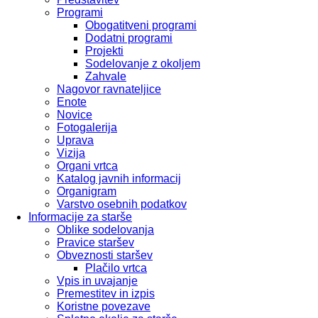
Programi
Obogatitveni programi
Dodatni programi
Projekti
Sodelovanje z okoljem
Zahvale
Nagovor ravnateljice
Enote
Novice
Fotogalerija
Uprava
Vizija
Organi vrtca
Katalog javnih informacij
Organigram
Varstvo osebnih podatkov
Informacije za starše
Oblike sodelovanja
Pravice staršev
Obveznosti staršev
Plačilo vrtca
Vpis in uvajanje
Premestitev in izpis
Koristne povezave