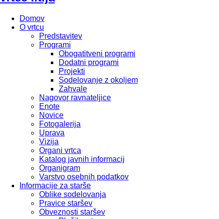
Domov
O vrtcu
Predstavitev
Programi
Obogatitveni programi
Dodatni programi
Projekti
Sodelovanje z okoljem
Zahvale
Nagovor ravnateljice
Enote
Novice
Fotogalerija
Uprava
Vizija
Organi vrtca
Katalog javnih informacij
Organigram
Varstvo osebnih podatkov
Informacije za starše
Oblike sodelovanja
Pravice staršev
Obveznosti staršev