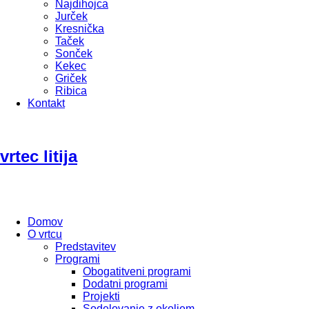
Najdihojca
Jurček
Kresnička
Taček
Sonček
Kekec
Griček
Ribica
Kontakt
vrtec litija
Domov
O vrtcu
Predstavitev
Programi
Obogatitveni programi
Dodatni programi
Projekti
Sodelovanje z okoljem