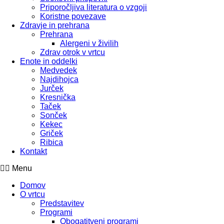
Priporočljiva literatura o vzgoji
Koristne povezave
Zdravje in prehrana
Prehrana
Alergeni v živilih
Zdrav otrok v vrtcu
Enote in oddelki
Medvedek
Najdihojca
Jurček
Kresnička
Taček
Sonček
Kekec
Griček
Ribica
Kontakt
Menu
Domov
O vrtcu
Predstavitev
Programi
Obogatitveni programi