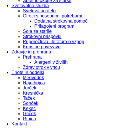
Spletno okolje za starše
Svetovalna služba
Svetovalno delo
Otroci s posebnimi potrebami
Dodatna strokovna pomoč
Prilagojeni program
Šola za starše
Strokovni prispevki
Priporočljiva literatura o vzgoji
Koristne povezave
Zdravje in prehrana
Prehrana
Alergeni v živilih
Zdrav otrok v vrtcu
Enote in oddelki
Medvedek
Najdihojca
Jurček
Kresnička
Taček
Sonček
Kekec
Griček
Ribica
Kontakt