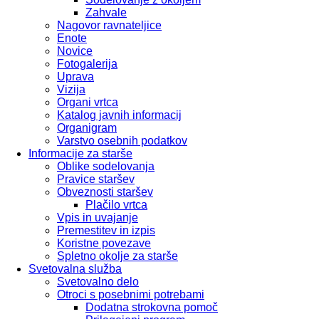
Zahvale
Nagovor ravnateljice
Enote
Novice
Fotogalerija
Uprava
Vizija
Organi vrtca
Katalog javnih informacij
Organigram
Varstvo osebnih podatkov
Informacije za starše
Oblike sodelovanja
Pravice staršev
Obveznosti staršev
Plačilo vrtca
Vpis in uvajanje
Premestitev in izpis
Koristne povezave
Spletno okolje za starše
Svetovalna služba
Svetovalno delo
Otroci s posebnimi potrebami
Dodatna strokovna pomoč