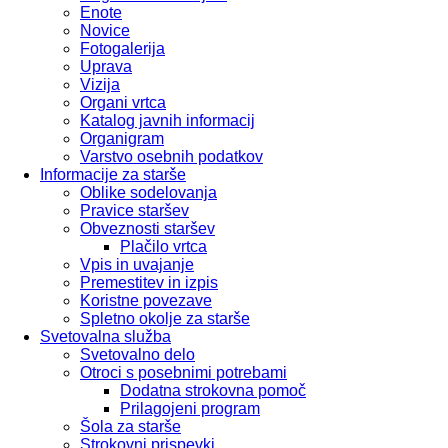
Enote
Novice
Fotogalerija
Uprava
Vizija
Organi vrtca
Katalog javnih informacij
Organigram
Varstvo osebnih podatkov
Informacije za starše
Oblike sodelovanja
Pravice staršev
Obveznosti staršev
Plačilo vrtca
Vpis in uvajanje
Premestitev in izpis
Koristne povezave
Spletno okolje za starše
Svetovalna služba
Svetovalno delo
Otroci s posebnimi potrebami
Dodatna strokovna pomoč
Prilagojeni program
Šola za starše
Strokovni prispevki