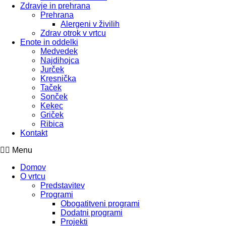
Zdravje in prehrana
Prehrana
Alergeni v živilih
Zdrav otrok v vrtcu
Enote in oddelki
Medvedek
Najdihojca
Jurček
Kresnička
Taček
Sonček
Kekec
Griček
Ribica
Kontakt
Menu
Domov
O vrtcu
Predstavitev
Programi
Obogatitveni programi
Dodatni programi
Projekti