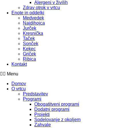
Alergeni v živilih
Zdrav otrok v vrtcu
Enote in oddelki
Medvedek
Najdihojca
Jurček
Kresnička
Taček
Sonček
Kekec
Griček
Ribica
Kontakt
Menu
Domov
O vrtcu
Predstavitev
Programi
Obogatitveni programi
Dodatni programi
Projekti
Sodelovanje z okoljem
Zahvale