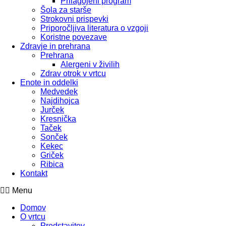
Prilagojeni program
Šola za starše
Strokovni prispevki
Priporočljiva literatura o vzgoji
Koristne povezave
Zdravje in prehrana
Prehrana
Alergeni v živilih
Zdrav otrok v vrtcu
Enote in oddelki
Medvedek
Najdihojca
Jurček
Kresnička
Taček
Sonček
Kekec
Griček
Ribica
Kontakt
Menu
Domov
O vrtcu
Predstavitev