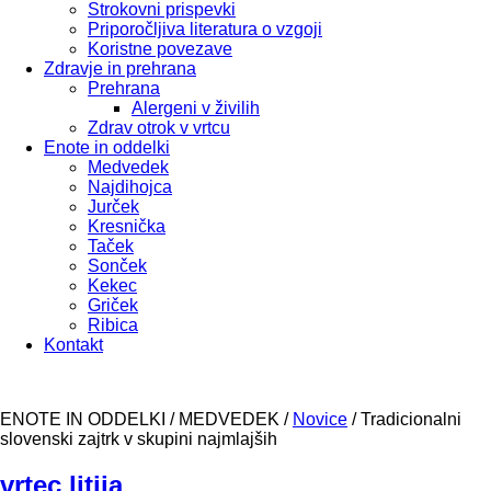
Strokovni prispevki
Priporočljiva literatura o vzgoji
Koristne povezave
Zdravje in prehrana
Prehrana
Alergeni v živilih
Zdrav otrok v vrtcu
Enote in oddelki
Medvedek
Najdihojca
Jurček
Kresnička
Taček
Sonček
Kekec
Griček
Ribica
Kontakt
ENOTE IN ODDELKI / MEDVEDEK /
Novice
/
Tradicionalni
slovenski zajtrk v skupini najmlajših
vrtec litija