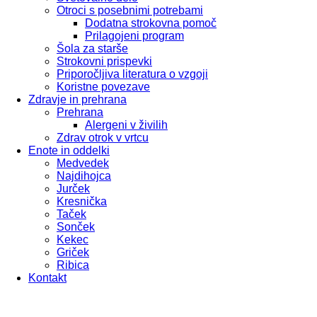
Otroci s posebnimi potrebami
Dodatna strokovna pomoč
Prilagojeni program
Šola za starše
Strokovni prispevki
Priporočljiva literatura o vzgoji
Koristne povezave
Zdravje in prehrana
Prehrana
Alergeni v živilih
Zdrav otrok v vrtcu
Enote in oddelki
Medvedek
Najdihojca
Jurček
Kresnička
Taček
Sonček
Kekec
Griček
Ribica
Kontakt