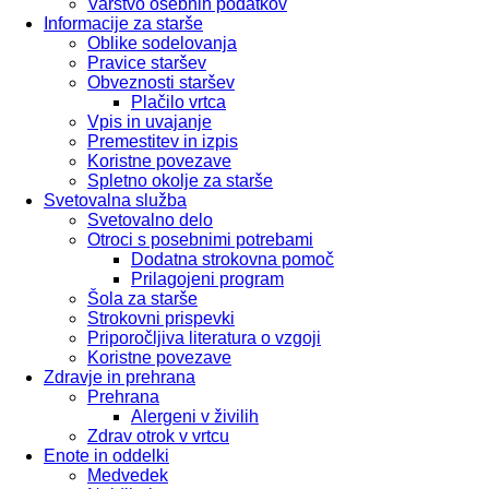
Varstvo osebnih podatkov
Informacije za starše
Oblike sodelovanja
Pravice staršev
Obveznosti staršev
Plačilo vrtca
Vpis in uvajanje
Premestitev in izpis
Koristne povezave
Spletno okolje za starše
Svetovalna služba
Svetovalno delo
Otroci s posebnimi potrebami
Dodatna strokovna pomoč
Prilagojeni program
Šola za starše
Strokovni prispevki
Priporočljiva literatura o vzgoji
Koristne povezave
Zdravje in prehrana
Prehrana
Alergeni v živilih
Zdrav otrok v vrtcu
Enote in oddelki
Medvedek