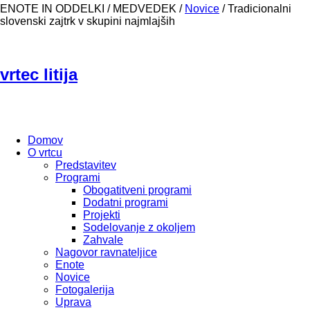
ENOTE IN ODDELKI / MEDVEDEK /
Novice
/
Tradicionalni
slovenski zajtrk v skupini najmlajših
vrtec litija
Domov
O vrtcu
Predstavitev
Programi
Obogatitveni programi
Dodatni programi
Projekti
Sodelovanje z okoljem
Zahvale
Nagovor ravnateljice
Enote
Novice
Fotogalerija
Uprava