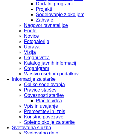
Dodatni programi
Projekti
Sodelovanje z okoljem
Zahvale
Nagovor ravnateljice
Enote
Novice
Fotogalerija
Uprava
Vizija
Organi vrtca
Katalog javnih informacij
Organigram
Varstvo osebnih podatkov
Informacije za starše
Oblike sodelovanja
Pravice staršev
Obveznosti staršev
Plačilo vrtca
Vpis in uvajanje
Premestitev in izpis
Koristne povezave
Spletno okolje za starše
Svetovalna služba
Svetovalno delo