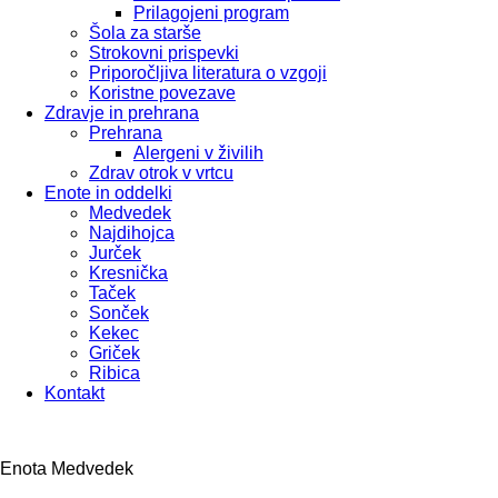
Prilagojeni program
Šola za starše
Strokovni prispevki
Priporočljiva literatura o vzgoji
Koristne povezave
Zdravje in prehrana
Prehrana
Alergeni v živilih
Zdrav otrok v vrtcu
Enote in oddelki
Medvedek
Najdihojca
Jurček
Kresnička
Taček
Sonček
Kekec
Griček
Ribica
Kontakt
Enota Medvedek