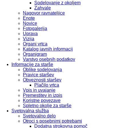
Sodelovanje z okoljem
Zahvale
Nagovor ravnateljice
Enote
Novice
Fotogalerija
Uprava
Vizija
Organi vrtca
Katalog javnih informacij
Organigram
Varstvo osebnih podatkov
Informacije za starše
Oblike sodelovanja
Pravice staršev
Obveznosti staršev
Plačilo vrtca
Vpis in uvajanje
Premestitev in izpis
Koristne povezave
Spletno okolje za starše
Svetovalna služba
Svetovalno delo
Otroci s posebnimi potrebami
Dodatna strokovna pomoč