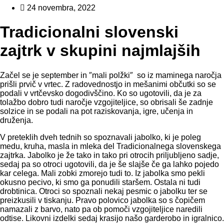
24 novembra, 2022
Tradicionalni slovenski
zajtrk v skupini najmlajših
Začel se je september in ″mali polžki″ so iz maminega naročja
prišli prvič v vrtec. Z radovednostjo in mešanimi občutki so se
podali v vrtčevsko dogodivščino. Ko so ugotovili, da je za
tolažbo dobro tudi naročje vzgojiteljice, so obrisali še zadnje
solzice in se podali na pot raziskovanja, igre, učenja in
druženja.
V preteklih dveh tednih so spoznavali jabolko, ki je poleg
medu, kruha, masla in mleka del Tradicionalnega slovenskega
zajtrka. Jabolko je že tako in tako pri otrocih priljubljeno sadje,
sedaj pa so otroci ugotovili, da je še slajše če ga lahko pojedo
kar celega. Mali zobki zmorejo tudi to. Iz jabolka smo pekli
okusno pecivo, ki smo ga ponudili staršem. Ostala ni tudi
drobtinica. Otroci so spoznali nekaj pesmic o jabolku ter se
preizkusili v tiskanju. Pravo polovico jabolka so s čopičem
namazali z barvo, nato pa ob pomoči vzgojiteljice naredili
odtise. Likovni izdelki sedaj krasijo našo garderobo in igralnico.