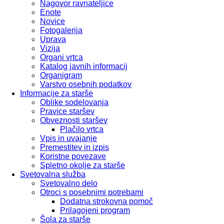
Nagovor ravnateljice
Enote
Novice
Fotogalerija
Uprava
Vizija
Organi vrtca
Katalog javnih informacij
Organigram
Varstvo osebnih podatkov
Informacije za starše
Oblike sodelovanja
Pravice staršev
Obveznosti staršev
Plačilo vrtca
Vpis in uvajanje
Premestitev in izpis
Koristne povezave
Spletno okolje za starše
Svetovalna služba
Svetovalno delo
Otroci s posebnimi potrebami
Dodatna strokovna pomoč
Prilagojeni program
Šola za starše