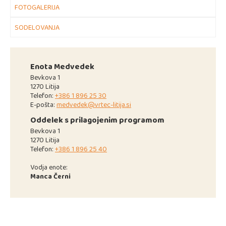
FOTOGALERIJA
SODELOVANJA
Enota Medvedek
Bevkova 1
1270 Litija
Telefon:
+386 1 896 25 30
E-pošta:
medvedek@vrtec-litija.si
Oddelek s prilagojenim programom
Bevkova 1
1270 Litija
Telefon:
+386 1 896 25 40
Vodja enote:
Manca Černi