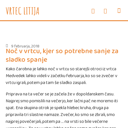
e-oglasne deske
WEB vrtec
VRTEC LITIJA
INFORMAC
SVETOVAL
ZDRAVJE
ENOTE I
9 februarja, 2018
Noč v vrtcu, kjer so potrebne sanje za
sladko spanje
Kako čarobna je lahko noč v vrtcu so starejši otroci iz vrtca
Medvedek lahko videli v začetku februarja, ko so se zvečer v
vrtcu igrali, potem pa tam še sladko zaspali.
Priprava na ta večer se je začela že v dopoldanskem času.
Najprej smo pomislili na večerjo, ker lačni pač ne moremo iti
spat. Ena skupina otrok je spekla hlebec kruha, druga pa
pripravila tri slastne namaze. Zvečer, ko smo se zbrali, smo
najprej povečerjali, potem pa … na vrsti so bile večerne