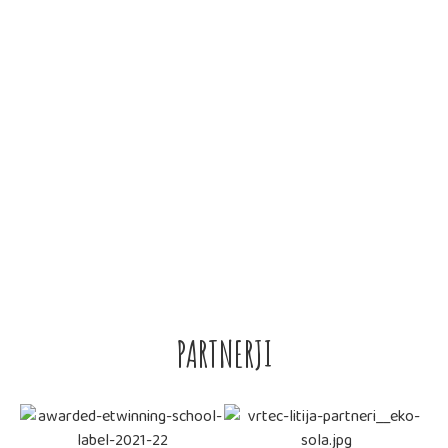
OTROK
OBRAZCI
• VLOGA ZA VPIS V VRTEC LITIJA
• IZPIS OTROKA IZ VRTCA
• VLOGA ZA PREMESTITEV
• POTRDILO O ZAPOSLITVI
PARTNERJI