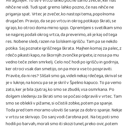
»vragolije«. To se v vrtcu lahko počne samo zvečer, ker nas
nihče ne vidi. Tudi spat gremo lahko pozno, če nas nihče ne
priganja spat. Vrtec je zvečer, ko nastopi tema, popolnoma
drugačen. Pravijo, da se po vrtcu in okrog potikajo škrati, se
igrajo, ko otroci doma mirno spijo. Opremljeni s svetilkam smo
se najprej podali okrog vrtca, da preverimo, ali je kaj od tega
res. Nobene sledi, razen na šolskem igrišču. Tam pa se nekdo
potika. Saj poznate igriščnega škrata. Majhen komaj za palec, z
rdečo pikasti kapo, na škornjih zvončke pripete, iz nosa pa mu
vedno teče zelen smrkelj. Celo noč hodi po igrišču in godrnja,
ker otroci vsak dan smetijo, on pa mora vse to pospraviti.
Pravite, da ni res? Slišali smo ga, videli nekaj rdečega, skrival se
je v luknje, na koncu pa se je skril v Špelino kapuco. To pa vemo
zato, ker je bila zjutraj, ko smo se zbudili, vsa osmrkana. Po
dolgem sledenju za škrati smo se počasi odpravili v vrtec. Tam
smo se oblekli v pižame, si očistili zobke, potem pa spanje.
Toda pred tem moramo uloviti še sanje za dobro spanje. Nekje
v vrtcu se skrivajo. Do sanj vodi čarobna pot. Na tej poti smo
hodili po barvah, morali smo iti skozi tunel, preko ovir, potem