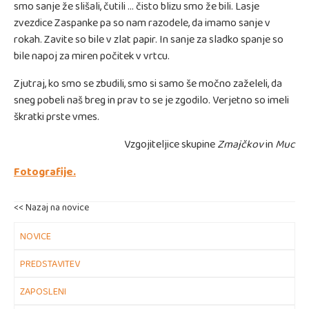
smo sanje že slišali, čutili … čisto blizu smo že bili. Lasje
zvezdice Zaspanke pa so nam razodele, da imamo sanje v
rokah. Zavite so bile v zlat papir. In sanje za sladko spanje so
bile napoj za miren počitek v vrtcu.
Zjutraj, ko smo se zbudili, smo si samo še močno zaželeli, da
sneg pobeli naš breg in prav to se je zgodilo. Verjetno so imeli
škratki prste vmes.
Vzgojiteljice skupine
Zmajčkov
in
Muc
Fotografije.
<< Nazaj na novice
NOVICE
PREDSTAVITEV
ZAPOSLENI