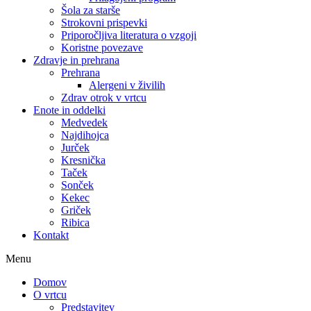
Šola za starše
Strokovni prispevki
Priporočljiva literatura o vzgoji
Koristne povezave
Zdravje in prehrana
Prehrana
Alergeni v živilih
Zdrav otrok v vrtcu
Enote in oddelki
Medvedek
Najdihojca
Jurček
Kresnička
Taček
Sonček
Kekec
Griček
Ribica
Kontakt
Menu
Domov
O vrtcu
Predstavitev