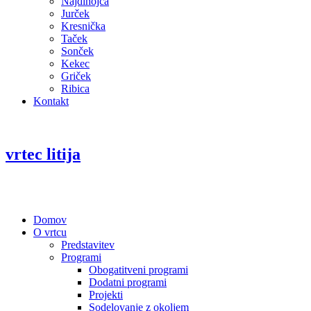
Najdihojca
Jurček
Kresnička
Taček
Sonček
Kekec
Griček
Ribica
Kontakt
vrtec litija
Domov
O vrtcu
Predstavitev
Programi
Obogatitveni programi
Dodatni programi
Projekti
Sodelovanje z okoljem