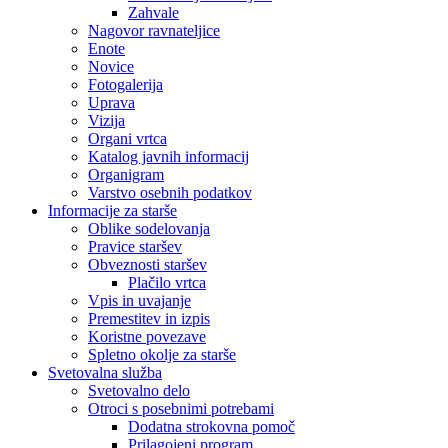
Zahvale
Nagovor ravnateljice
Enote
Novice
Fotogalerija
Uprava
Vizija
Organi vrtca
Katalog javnih informacij
Organigram
Varstvo osebnih podatkov
Informacije za starše
Oblike sodelovanja
Pravice staršev
Obveznosti staršev
Plačilo vrtca
Vpis in uvajanje
Premestitev in izpis
Koristne povezave
Spletno okolje za starše
Svetovalna služba
Svetovalno delo
Otroci s posebnimi potrebami
Dodatna strokovna pomoč
Prilagojeni program