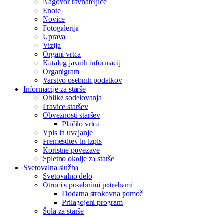
Nagovor ravnateljice
Enote
Novice
Fotogalerija
Uprava
Vizija
Organi vrtca
Katalog javnih informacij
Organigram
Varstvo osebnih podatkov
Informacije za starše
Oblike sodelovanja
Pravice staršev
Obveznosti staršev
Plačilo vrtca
Vpis in uvajanje
Premestitev in izpis
Koristne povezave
Spletno okolje za starše
Svetovalna služba
Svetovalno delo
Otroci s posebnimi potrebami
Dodatna strokovna pomoč
Prilagojeni program
Šola za starše