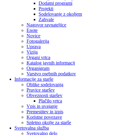
Dodatni programi
Projekti
Sodelovanje z okoljem
Zahvale
Nagovor ravnateljice
Enote
Novice
Fotogalerija
Uprava
Vizija
Organi vrtca
Katalog javnih informacij
Organigram
Varstvo osebnih podatkov
Informacije za starše
Oblike sodelovanja
Pravice staršev
Obveznosti staršev
Plačilo vrtca
Vpis in uvajanje
Premestitev in izpis
Koristne povezave
Spletno okolje za starše
Svetovalna služba
Svetovalno delo