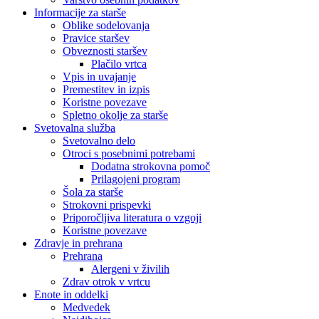
Informacije za starše
Oblike sodelovanja
Pravice staršev
Obveznosti staršev
Plačilo vrtca
Vpis in uvajanje
Premestitev in izpis
Koristne povezave
Spletno okolje za starše
Svetovalna služba
Svetovalno delo
Otroci s posebnimi potrebami
Dodatna strokovna pomoč
Prilagojeni program
Šola za starše
Strokovni prispevki
Priporočljiva literatura o vzgoji
Koristne povezave
Zdravje in prehrana
Prehrana
Alergeni v živilih
Zdrav otrok v vrtcu
Enote in oddelki
Medvedek