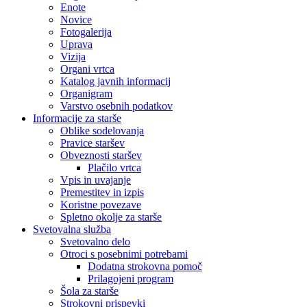
Enote
Novice
Fotogalerija
Uprava
Vizija
Organi vrtca
Katalog javnih informacij
Organigram
Varstvo osebnih podatkov
Informacije za starše
Oblike sodelovanja
Pravice staršev
Obveznosti staršev
Plačilo vrtca
Vpis in uvajanje
Premestitev in izpis
Koristne povezave
Spletno okolje za starše
Svetovalna služba
Svetovalno delo
Otroci s posebnimi potrebami
Dodatna strokovna pomoč
Prilagojeni program
Šola za starše
Strokovni prispevki