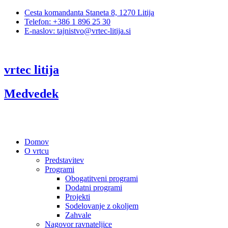
Cesta komandanta Staneta 8, 1270 Litija
Telefon: +386 1 896 25 30
E-naslov: tajnistvo@vrtec-litija.si
vrtec litija
Medvedek
Domov
O vrtcu
Predstavitev
Programi
Obogatitveni programi
Dodatni programi
Projekti
Sodelovanje z okoljem
Zahvale
Nagovor ravnateljice