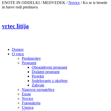
ENOTE IN ODDELKI / MEDVEDEK /
Novice
/
Ko se iz besede
in barve rodi predstava
vrtec litija
Domov
O vrtcu
Predstavitev
Programi
Obogatitveni programi
Dodatni programi
Projekti
Sodelovanje z okoljem
Zahvale
Nagovor ravnateljice
Enote
Novice
Fotogalerija
Uprava