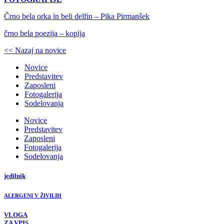
Črno bela orka in beli delfin – Pika Pirmanšek
črno bela poezija – kopija
<< Nazaj na novice
Novice
Predstavitev
Zaposleni
Fotogalerija
Sodelovanja
Novice
Predstavitev
Zaposleni
Fotogalerija
Sodelovanja
jedilnik
ALERGENI V ŽIVILIH
VLOGA
ZA VPIS