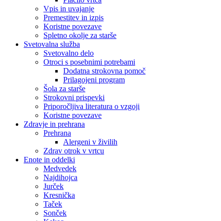
Vpis in uvajanje
Premestitev in izpis
Koristne povezave
Spletno okolje za starše
Svetovalna služba
Svetovalno delo
Otroci s posebnimi potrebami
Dodatna strokovna pomoč
Prilagojeni program
Šola za starše
Strokovni prispevki
Priporočljiva literatura o vzgoji
Koristne povezave
Zdravje in prehrana
Prehrana
Alergeni v živilih
Zdrav otrok v vrtcu
Enote in oddelki
Medvedek
Najdihojca
Jurček
Kresnička
Taček
Sonček