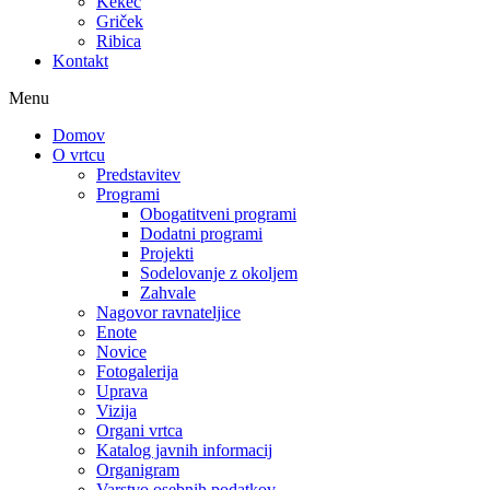
Kekec
Griček
Ribica
Kontakt
Menu
Domov
O vrtcu
Predstavitev
Programi
Obogatitveni programi
Dodatni programi
Projekti
Sodelovanje z okoljem
Zahvale
Nagovor ravnateljice
Enote
Novice
Fotogalerija
Uprava
Vizija
Organi vrtca
Katalog javnih informacij
Organigram
Varstvo osebnih podatkov