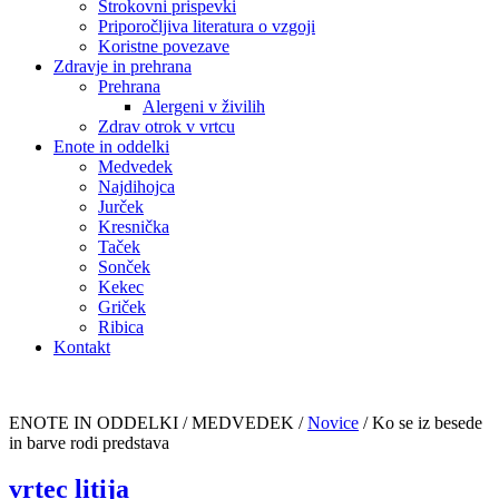
Strokovni prispevki
Priporočljiva literatura o vzgoji
Koristne povezave
Zdravje in prehrana
Prehrana
Alergeni v živilih
Zdrav otrok v vrtcu
Enote in oddelki
Medvedek
Najdihojca
Jurček
Kresnička
Taček
Sonček
Kekec
Griček
Ribica
Kontakt
ENOTE IN ODDELKI / MEDVEDEK /
Novice
/
Ko se iz besede
in barve rodi predstava
vrtec litija