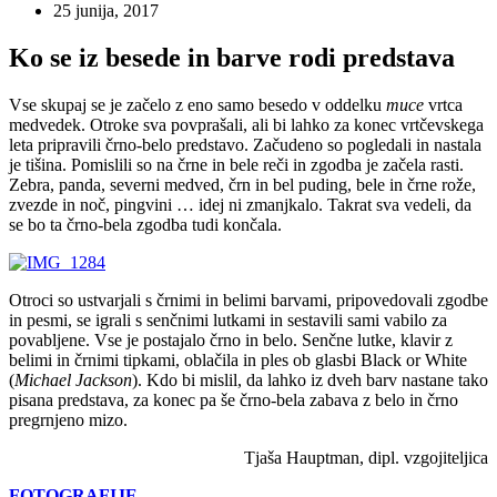
25 junija, 2017
Ko se iz besede in barve rodi predstava
Vse skupaj se je začelo z eno samo besedo v oddelku
muce
vrtca
medvedek. Otroke sva povprašali, ali bi lahko za konec vrtčevskega
leta pripravili črno-belo predstavo. Začudeno so pogledali in nastala
je tišina. Pomislili so na črne in bele reči in zgodba je začela rasti.
Zebra, panda, severni medved, črn in bel puding, bele in črne rože,
zvezde in noč, pingvini … idej ni zmanjkalo. Takrat sva vedeli, da
se bo ta črno-bela zgodba tudi končala.
Otroci so ustvarjali s črnimi in belimi barvami, pripovedovali zgodbe
in pesmi, se igrali s senčnimi lutkami in sestavili sami vabilo za
povabljene. Vse je postajalo črno in belo. Senčne lutke, klavir z
belimi in črnimi tipkami, oblačila in ples ob glasbi Black or White
(
Michael Jackson
). Kdo bi mislil, da lahko iz dveh barv nastane tako
pisana predstava, za konec pa še črno-bela zabava z belo in črno
pregrnjeno mizo.
Tjaša Hauptman, dipl. vzgojiteljica
FOTOGRAFIJE