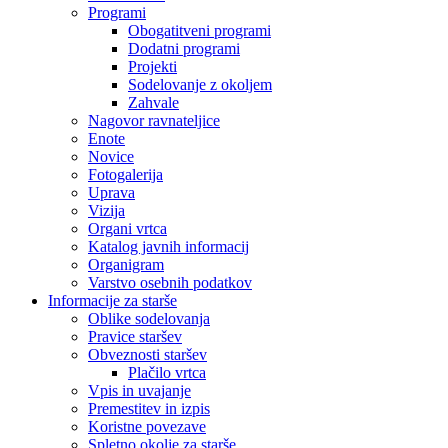
Programi
Obogatitveni programi
Dodatni programi
Projekti
Sodelovanje z okoljem
Zahvale
Nagovor ravnateljice
Enote
Novice
Fotogalerija
Uprava
Vizija
Organi vrtca
Katalog javnih informacij
Organigram
Varstvo osebnih podatkov
Informacije za starše
Oblike sodelovanja
Pravice staršev
Obveznosti staršev
Plačilo vrtca
Vpis in uvajanje
Premestitev in izpis
Koristne povezave
Spletno okolje za starše