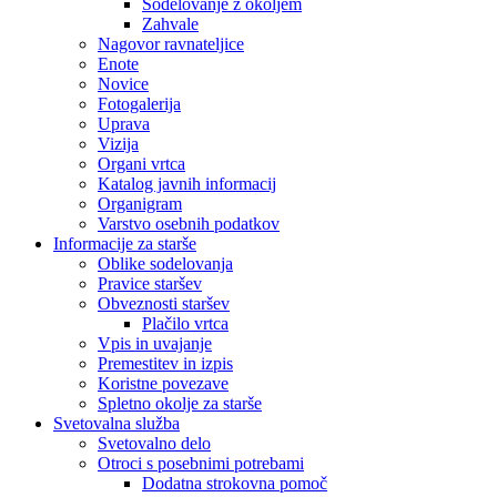
Sodelovanje z okoljem
Zahvale
Nagovor ravnateljice
Enote
Novice
Fotogalerija
Uprava
Vizija
Organi vrtca
Katalog javnih informacij
Organigram
Varstvo osebnih podatkov
Informacije za starše
Oblike sodelovanja
Pravice staršev
Obveznosti staršev
Plačilo vrtca
Vpis in uvajanje
Premestitev in izpis
Koristne povezave
Spletno okolje za starše
Svetovalna služba
Svetovalno delo
Otroci s posebnimi potrebami
Dodatna strokovna pomoč