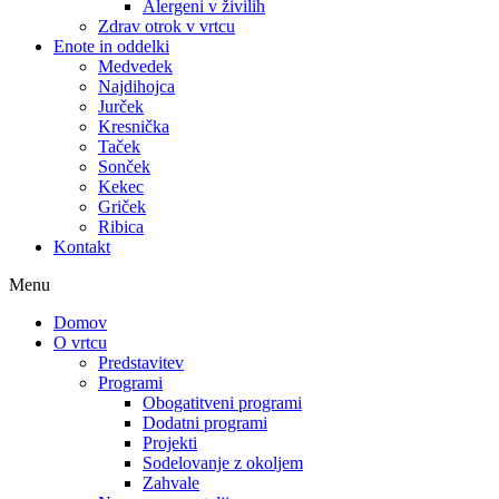
Alergeni v živilih
Zdrav otrok v vrtcu
Enote in oddelki
Medvedek
Najdihojca
Jurček
Kresnička
Taček
Sonček
Kekec
Griček
Ribica
Kontakt
Menu
Domov
O vrtcu
Predstavitev
Programi
Obogatitveni programi
Dodatni programi
Projekti
Sodelovanje z okoljem
Zahvale