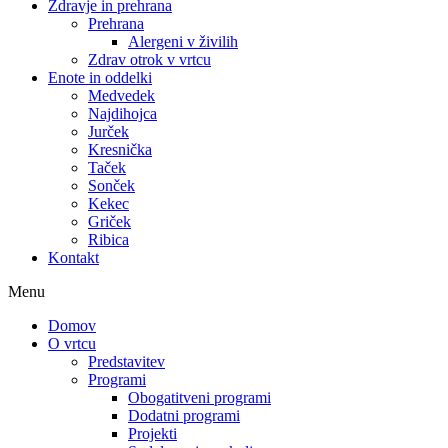
Zdravje in prehrana
Prehrana
Alergeni v živilih
Zdrav otrok v vrtcu
Enote in oddelki
Medvedek
Najdihojca
Jurček
Kresnička
Taček
Sonček
Kekec
Griček
Ribica
Kontakt
Menu
Domov
O vrtcu
Predstavitev
Programi
Obogatitveni programi
Dodatni programi
Projekti