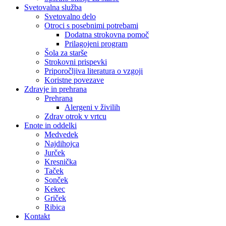
Svetovalna služba
Svetovalno delo
Otroci s posebnimi potrebami
Dodatna strokovna pomoč
Prilagojeni program
Šola za starše
Strokovni prispevki
Priporočljiva literatura o vzgoji
Koristne povezave
Zdravje in prehrana
Prehrana
Alergeni v živilih
Zdrav otrok v vrtcu
Enote in oddelki
Medvedek
Najdihojca
Jurček
Kresnička
Taček
Sonček
Kekec
Griček
Ribica
Kontakt