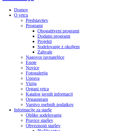
Domov
O vrtcu
Predstavitev
Programi
Obogatitveni programi
Dodatni programi
Projekti
Sodelovanje z okoljem
Zahvale
Nagovor ravnateljice
Enote
Novice
Fotogalerija
Uprava
Vizija
Organi vrtca
Katalog javnih informacij
Organigram
Varstvo osebnih podatkov
Informacije za starše
Oblike sodelovanja
Pravice staršev
Obveznosti staršev
Plačilo vrtca