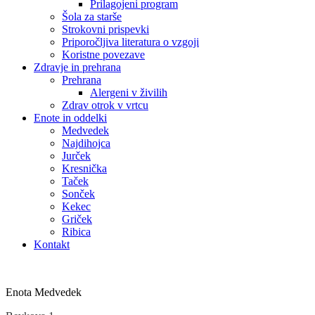
Prilagojeni program
Šola za starše
Strokovni prispevki
Priporočljiva literatura o vzgoji
Koristne povezave
Zdravje in prehrana
Prehrana
Alergeni v živilih
Zdrav otrok v vrtcu
Enote in oddelki
Medvedek
Najdihojca
Jurček
Kresnička
Taček
Sonček
Kekec
Griček
Ribica
Kontakt
Enota Medvedek