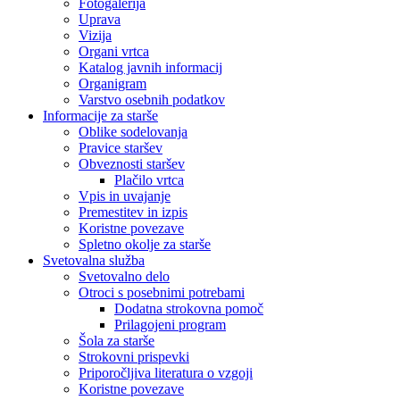
Fotogalerija
Uprava
Vizija
Organi vrtca
Katalog javnih informacij
Organigram
Varstvo osebnih podatkov
Informacije za starše
Oblike sodelovanja
Pravice staršev
Obveznosti staršev
Plačilo vrtca
Vpis in uvajanje
Premestitev in izpis
Koristne povezave
Spletno okolje za starše
Svetovalna služba
Svetovalno delo
Otroci s posebnimi potrebami
Dodatna strokovna pomoč
Prilagojeni program
Šola za starše
Strokovni prispevki
Priporočljiva literatura o vzgoji
Koristne povezave