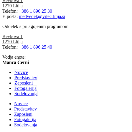
Bevkova 1
1270 Litija
Telefon:
+386 1 896 25 30
E-pošta:
medvedek@vrtec-litija.si
Oddelek s prilagojenim programom
Bevkova 1
1270 Litija
Telefon:
+386 1 896 25 40
Vodja enote:
Manca Černi
Novice
Predstavitev
Zaposleni
Fotogalerija
Sodelovanja
Novice
Predstavitev
Zaposleni
Fotogalerija
Sodelovanja