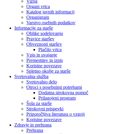
Vizija
Organi vrtca
Katalog javnih informacij
Organigram
Varstvo osebnih podatkov
Informacije za starše
Oblike sodelovanja
Pravice staršev
Obveznosti staršev
Plačilo vrtca
Vpis in uvajanje
Premestitev in izpis
Koristne povezave
Spletno okolje za starše
Svetovalna služba
Svetovalno delo
Otroci s posebnimi potrebami
Dodatna strokovna pomoč
Prilagojeni program
Šola za starše
Strokovni prispevki
Priporočljiva literatura o vzgoji
Koristne povezave
Zdravje in prehrana
Prehrana