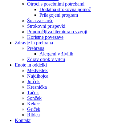
Otroci s posebnimi potrebami
Dodatna strokovna pomoč
Prilagojeni program
Šola za starše
Strokovni prispevki
Priporočljiva literatura o vzgoji
Koristne povezave
Zdravje in prehrana
Prehrana
Alergeni v živilih
Zdrav otrok v vrtcu
Enote in oddelki
Medvedek
Najdihojca
Jurček
Kresnička
Taček
Sonček
Kekec
Griček
Ribica
Kontakt