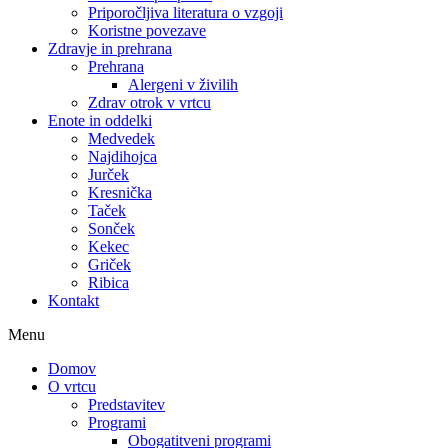
Priporočljiva literatura o vzgoji
Koristne povezave
Zdravje in prehrana
Prehrana
Alergeni v živilih
Zdrav otrok v vrtcu
Enote in oddelki
Medvedek
Najdihojca
Jurček
Kresnička
Taček
Sonček
Kekec
Griček
Ribica
Kontakt
Menu
Domov
O vrtcu
Predstavitev
Programi
Obogatitveni programi