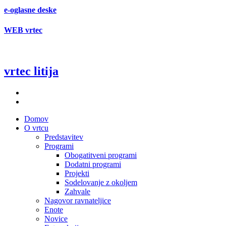
e-oglasne deske
WEB vrtec
vrtec litija
Domov
O vrtcu
Predstavitev
Programi
Obogatitveni programi
Dodatni programi
Projekti
Sodelovanje z okoljem
Zahvale
Nagovor ravnateljice
Enote
Novice