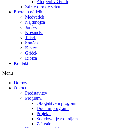
Alergeni v živilih
Zdrav otrok v vrtcu
Enote in oddelki
Medvedek
Najdihojca
Jurček
Kresnička
Taček
Sonček
Kekec
Griček
Ribica
Kontakt
Menu
Domov
O vrtcu
Predstavitev
Programi
Obogatitveni programi
Dodatni programi
Projekti
Sodelovanje z okoljem
Zahvale