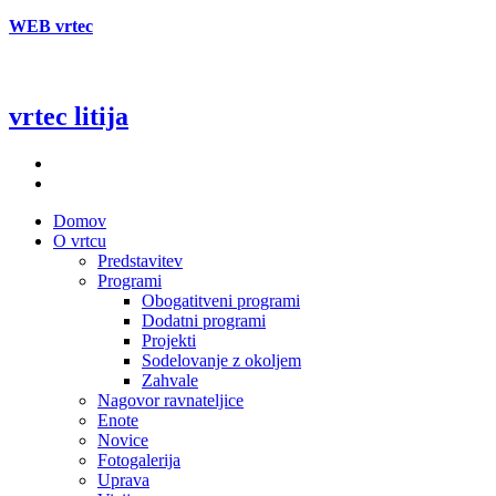
WEB vrtec
vrtec litija
Domov
O vrtcu
Predstavitev
Programi
Obogatitveni programi
Dodatni programi
Projekti
Sodelovanje z okoljem
Zahvale
Nagovor ravnateljice
Enote
Novice
Fotogalerija
Uprava