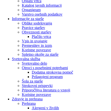
Organi vrtca
Katalog javnih informacij
Organigram
Varstvo osebnih podatkov
Informacije za starše
Oblike sodelovanja
Pravice staršev
Obveznosti staršev
Plačilo vrtca
Vpis in uvajanje
Premestitev in izpis
Koristne povezave
Spletno okolje za starše
Svetovalna služba
Svetovalno delo
Otroci s posebnimi potrebami
Dodatna strokovna pomoč
Prilagojeni program
Šola za starše
Strokovni prispevki
Priporočljiva literatura o vzgoji
Koristne povezave
Zdravje in prehrana
Prehrana
Alergeni v živilih