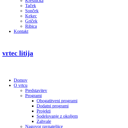
Kresnička
Taček
Sonček
Kekec
Griček
Ribica
Kontakt
vrtec litija
Domov
O vrtcu
Predstavitev
Programi
Obogatitveni programi
Dodatni programi
Projekti
Sodelovanje z okoljem
Zahvale
Nagovor ravnateljice