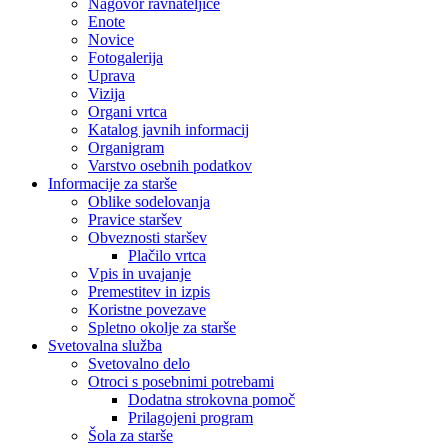
Nagovor ravnateljice
Enote
Novice
Fotogalerija
Uprava
Vizija
Organi vrtca
Katalog javnih informacij
Organigram
Varstvo osebnih podatkov
Informacije za starše
Oblike sodelovanja
Pravice staršev
Obveznosti staršev
Plačilo vrtca
Vpis in uvajanje
Premestitev in izpis
Koristne povezave
Spletno okolje za starše
Svetovalna služba
Svetovalno delo
Otroci s posebnimi potrebami
Dodatna strokovna pomoč
Prilagojeni program
Šola za starše