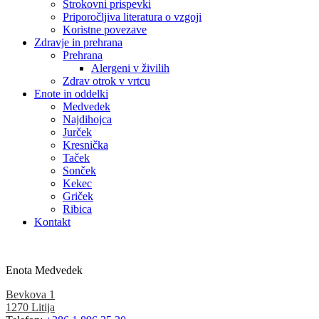
Strokovni prispevki
Priporočljiva literatura o vzgoji
Koristne povezave
Zdravje in prehrana
Prehrana
Alergeni v živilih
Zdrav otrok v vrtcu
Enote in oddelki
Medvedek
Najdihojca
Jurček
Kresnička
Taček
Sonček
Kekec
Griček
Ribica
Kontakt
Enota Medvedek
Bevkova 1
1270 Litija