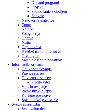
Dodatni programi
Projekti
Sodelovanje z okoljem
Zahvale
Nagovor ravnateljice
Enote
Novice
Fotogalerija
Uprava
Vizija
Organi vrtca
Katalog javnih informacij
Organigram
Varstvo osebnih podatkov
Informacije za starše
Oblike sodelovanja
Pravice staršev
Obveznosti staršev
Plačilo vrtca
Vpis in uvajanje
Premestitev in izpis
Koristne povezave
Spletno okolje za starše
Svetovalna služba
Svetovalno delo