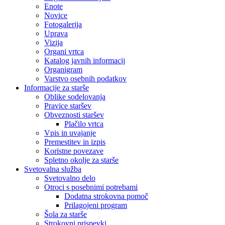
Enote
Novice
Fotogalerija
Uprava
Vizija
Organi vrtca
Katalog javnih informacij
Organigram
Varstvo osebnih podatkov
Informacije za starše
Oblike sodelovanja
Pravice staršev
Obveznosti staršev
Plačilo vrtca
Vpis in uvajanje
Premestitev in izpis
Koristne povezave
Spletno okolje za starše
Svetovalna služba
Svetovalno delo
Otroci s posebnimi potrebami
Dodatna strokovna pomoč
Prilagojeni program
Šola za starše
Strokovni prispevki