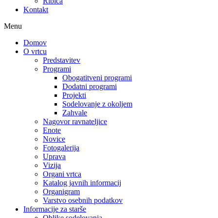
Ribica
Kontakt
Menu
Domov
O vrtcu
Predstavitev
Programi
Obogatitveni programi
Dodatni programi
Projekti
Sodelovanje z okoljem
Zahvale
Nagovor ravnateljice
Enote
Novice
Fotogalerija
Uprava
Vizija
Organi vrtca
Katalog javnih informacij
Organigram
Varstvo osebnih podatkov
Informacije za starše
Oblike sodelovanja