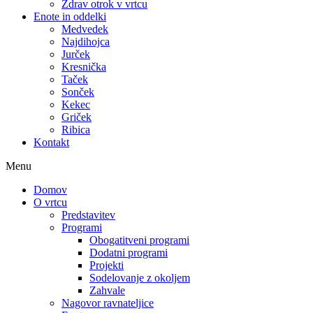
Zdrav otrok v vrtcu
Enote in oddelki
Medvedek
Najdihojca
Jurček
Kresnička
Taček
Sonček
Kekec
Griček
Ribica
Kontakt
Menu
Domov
O vrtcu
Predstavitev
Programi
Obogatitveni programi
Dodatni programi
Projekti
Sodelovanje z okoljem
Zahvale
Nagovor ravnateljice