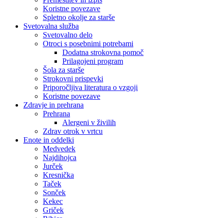
Koristne povezave
Spletno okolje za starše
Svetovalna služba
Svetovalno delo
Otroci s posebnimi potrebami
Dodatna strokovna pomoč
Prilagojeni program
Šola za starše
Strokovni prispevki
Priporočljiva literatura o vzgoji
Koristne povezave
Zdravje in prehrana
Prehrana
Alergeni v živilih
Zdrav otrok v vrtcu
Enote in oddelki
Medvedek
Najdihojca
Jurček
Kresnička
Taček
Sonček
Kekec
Griček