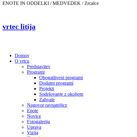
ENOTE IN ODDELKI / MEDVEDEK /
Zrcalce
vrtec litija
Domov
O vrtcu
Predstavitev
Programi
Obogatitveni programi
Dodatni programi
Projekti
Sodelovanje z okoljem
Zahvale
Nagovor ravnateljice
Enote
Novice
Fotogalerija
Uprava
Vizija