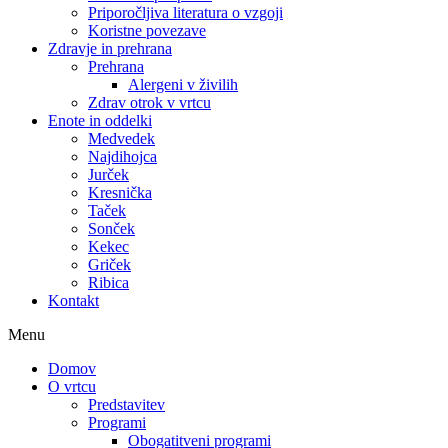
Priporočljiva literatura o vzgoji
Koristne povezave
Zdravje in prehrana
Prehrana
Alergeni v živilih
Zdrav otrok v vrtcu
Enote in oddelki
Medvedek
Najdihojca
Jurček
Kresnička
Taček
Sonček
Kekec
Griček
Ribica
Kontakt
Menu
Domov
O vrtcu
Predstavitev
Programi
Obogatitveni programi