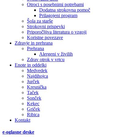
Otroci s posebnimi potrebami
Dodatna strokovna pomoč
Prilagojeni program
Šola za starše
Strokovni prispevki
Priporočljiva literatura o vzgoji
Koristne povezave
Zdravje in prehrana
Prehrana
Alergeni v živilih
Zdrav otrok v vrtcu
Enote in oddelki
Medvedek
Najdihojca
Jurček
Kresnička
Taček
Sonček
Kekec
Griček
Ribica
Kontakt
e-oglasne deske