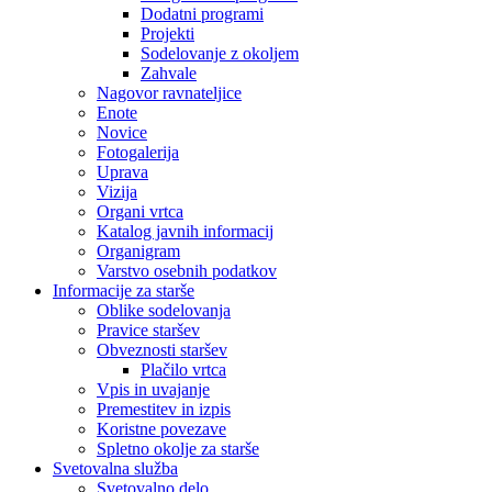
Dodatni programi
Projekti
Sodelovanje z okoljem
Zahvale
Nagovor ravnateljice
Enote
Novice
Fotogalerija
Uprava
Vizija
Organi vrtca
Katalog javnih informacij
Organigram
Varstvo osebnih podatkov
Informacije za starše
Oblike sodelovanja
Pravice staršev
Obveznosti staršev
Plačilo vrtca
Vpis in uvajanje
Premestitev in izpis
Koristne povezave
Spletno okolje za starše
Svetovalna služba
Svetovalno delo