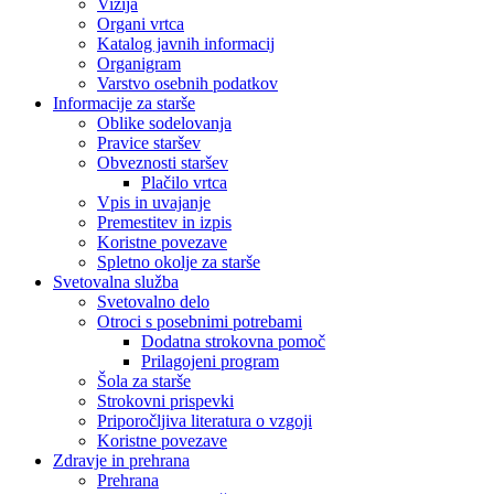
Vizija
Organi vrtca
Katalog javnih informacij
Organigram
Varstvo osebnih podatkov
Informacije za starše
Oblike sodelovanja
Pravice staršev
Obveznosti staršev
Plačilo vrtca
Vpis in uvajanje
Premestitev in izpis
Koristne povezave
Spletno okolje za starše
Svetovalna služba
Svetovalno delo
Otroci s posebnimi potrebami
Dodatna strokovna pomoč
Prilagojeni program
Šola za starše
Strokovni prispevki
Priporočljiva literatura o vzgoji
Koristne povezave
Zdravje in prehrana
Prehrana