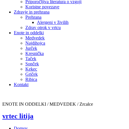
Priporočljiva literatura o vzgoji
Koristne povezave
Zdravje in prehrana
Prehrana
Alergeni v živilih
Zdrav otrok v vrtcu
Enote in oddelki
Medvedek
Najdihojca
Jurček
Kresnička
Taček
Sonček
Kekec
Griček
Ribica
Kontakt
ENOTE IN ODDELKI / MEDVEDEK /
Zrcalce
vrtec litija
Domov