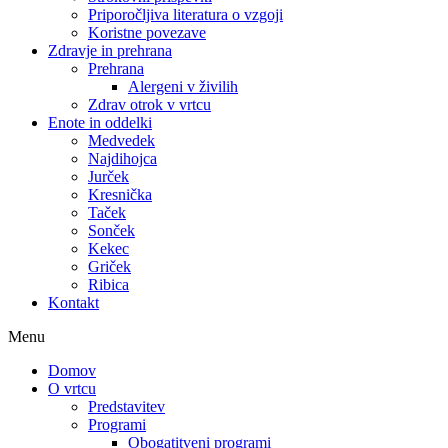
Priporočljiva literatura o vzgoji
Koristne povezave
Zdravje in prehrana
Prehrana
Alergeni v živilih
Zdrav otrok v vrtcu
Enote in oddelki
Medvedek
Najdihojca
Jurček
Kresnička
Taček
Sonček
Kekec
Griček
Ribica
Kontakt
Menu
Domov
O vrtcu
Predstavitev
Programi
Obogatitveni programi