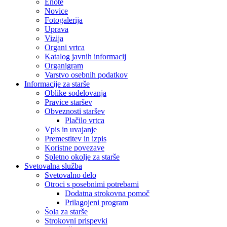
Enote
Novice
Fotogalerija
Uprava
Vizija
Organi vrtca
Katalog javnih informacij
Organigram
Varstvo osebnih podatkov
Informacije za starše
Oblike sodelovanja
Pravice staršev
Obveznosti staršev
Plačilo vrtca
Vpis in uvajanje
Premestitev in izpis
Koristne povezave
Spletno okolje za starše
Svetovalna služba
Svetovalno delo
Otroci s posebnimi potrebami
Dodatna strokovna pomoč
Prilagojeni program
Šola za starše
Strokovni prispevki