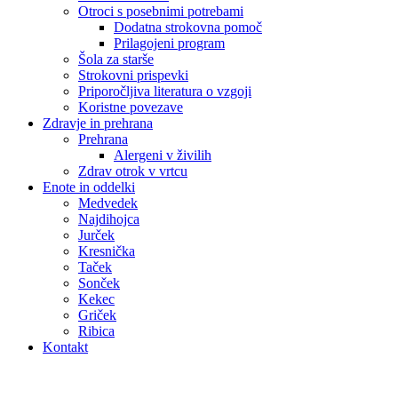
Otroci s posebnimi potrebami
Dodatna strokovna pomoč
Prilagojeni program
Šola za starše
Strokovni prispevki
Priporočljiva literatura o vzgoji
Koristne povezave
Zdravje in prehrana
Prehrana
Alergeni v živilih
Zdrav otrok v vrtcu
Enote in oddelki
Medvedek
Najdihojca
Jurček
Kresnička
Taček
Sonček
Kekec
Griček
Ribica
Kontakt