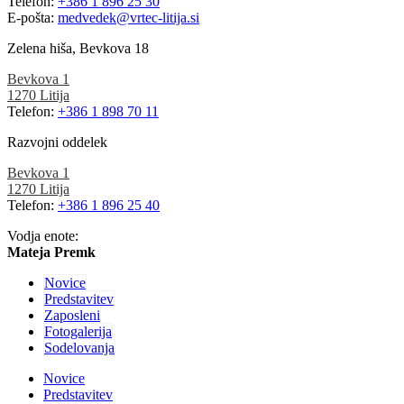
Telefon:
+386 1 896 25 30
E-pošta:
medvedek@vrtec-litija.si
Zelena hiša, Bevkova 18
Bevkova 1
1270 Litija
Telefon:
+386 1 898 70 11
Razvojni oddelek
Bevkova 1
1270 Litija
Telefon:
+386 1 896 25 40
Vodja enote:
Mateja Premk
Novice
Predstavitev
Zaposleni
Fotogalerija
Sodelovanja
Novice
Predstavitev