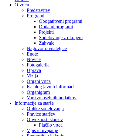
O vrtcu
Predstavitev
Programi
Obogatitveni programi
Dodatni programi
Projekti
Sodelovanje z okoljem
Zahvale
Nagovor ravnateljice
Enote
Novice
Fotogalerija
Uprava
Vizija
Organi vrtca
Katalog javnih informacij
Organigram
Varstvo osebnih podatkov
Informacije za starše
Oblike sodelovanja
Pravice staršev
Obveznosti staršev
Plačilo vrtca
Vpis in uvajanje
Premestitev in izpis