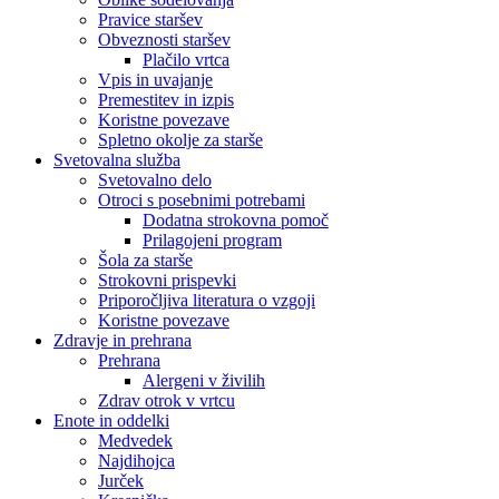
Pravice staršev
Obveznosti staršev
Plačilo vrtca
Vpis in uvajanje
Premestitev in izpis
Koristne povezave
Spletno okolje za starše
Svetovalna služba
Svetovalno delo
Otroci s posebnimi potrebami
Dodatna strokovna pomoč
Prilagojeni program
Šola za starše
Strokovni prispevki
Priporočljiva literatura o vzgoji
Koristne povezave
Zdravje in prehrana
Prehrana
Alergeni v živilih
Zdrav otrok v vrtcu
Enote in oddelki
Medvedek
Najdihojca
Jurček