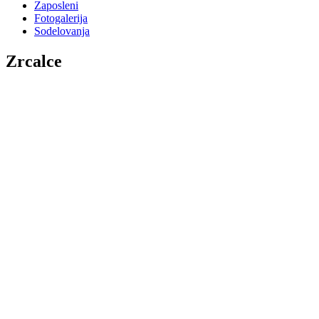
Zaposleni
Fotogalerija
Sodelovanja
Zrcalce