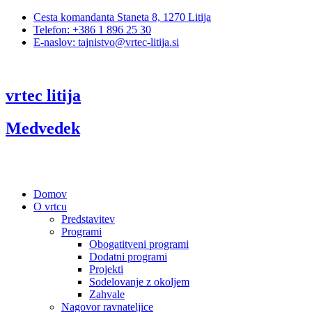
Cesta komandanta Staneta 8, 1270 Litija
Telefon: +386 1 896 25 30
E-naslov: tajnistvo@vrtec-litija.si
vrtec litija
Medvedek
Domov
O vrtcu
Predstavitev
Programi
Obogatitveni programi
Dodatni programi
Projekti
Sodelovanje z okoljem
Zahvale
Nagovor ravnateljice