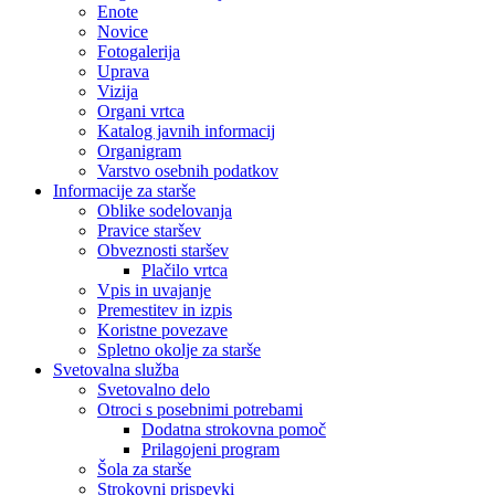
Enote
Novice
Fotogalerija
Uprava
Vizija
Organi vrtca
Katalog javnih informacij
Organigram
Varstvo osebnih podatkov
Informacije za starše
Oblike sodelovanja
Pravice staršev
Obveznosti staršev
Plačilo vrtca
Vpis in uvajanje
Premestitev in izpis
Koristne povezave
Spletno okolje za starše
Svetovalna služba
Svetovalno delo
Otroci s posebnimi potrebami
Dodatna strokovna pomoč
Prilagojeni program
Šola za starše
Strokovni prispevki