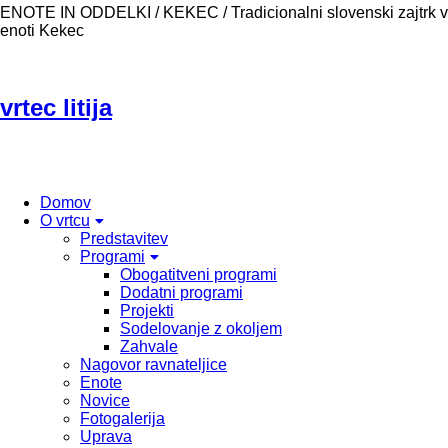
ENOTE IN ODDELKI / KEKEC /
Tradicionalni slovenski zajtrk v
enoti Kekec
vrtec litija
Domov
O vrtcu
Predstavitev
Programi
Obogatitveni programi
Dodatni programi
Projekti
Sodelovanje z okoljem
Zahvale
Nagovor ravnateljice
Enote
Novice
Fotogalerija
Uprava