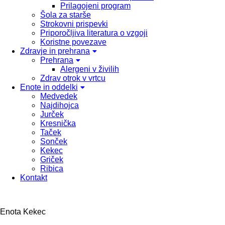
Prilagojeni program
Šola za starše
Strokovni prispevki
Priporočljiva literatura o vzgoji
Koristne povezave
Zdravje in prehrana
Prehrana
Alergeni v živilih
Zdrav otrok v vrtcu
Enote in oddelki
Medvedek
Najdihojca
Jurček
Kresnička
Taček
Sonček
Kekec
Griček
Ribica
Kontakt
Enota Kekec