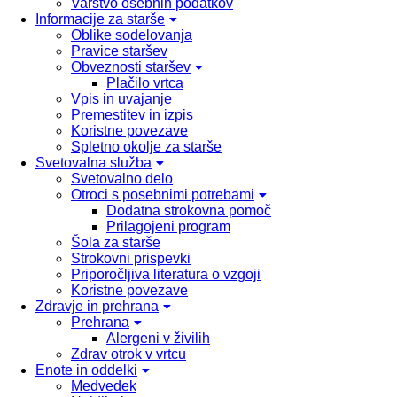
Varstvo osebnih podatkov
Informacije za starše
Oblike sodelovanja
Pravice staršev
Obveznosti staršev
Plačilo vrtca
Vpis in uvajanje
Premestitev in izpis
Koristne povezave
Spletno okolje za starše
Svetovalna služba
Svetovalno delo
Otroci s posebnimi potrebami
Dodatna strokovna pomoč
Prilagojeni program
Šola za starše
Strokovni prispevki
Priporočljiva literatura o vzgoji
Koristne povezave
Zdravje in prehrana
Prehrana
Alergeni v živilih
Zdrav otrok v vrtcu
Enote in oddelki
Medvedek