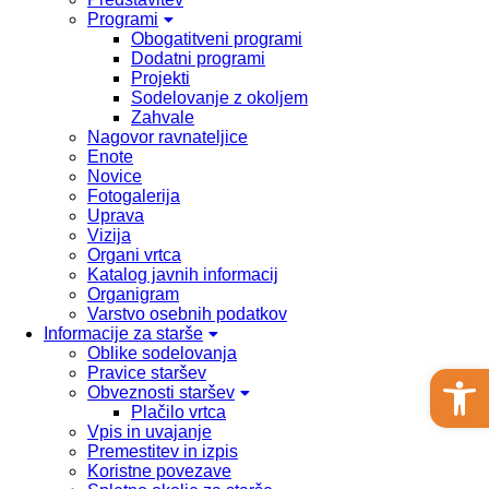
Programi
Obogatitveni programi
Dodatni programi
Projekti
Sodelovanje z okoljem
Zahvale
Nagovor ravnateljice
Enote
Novice
Fotogalerija
Uprava
Vizija
Organi vrtca
Katalog javnih informacij
Organigram
Varstvo osebnih podatkov
Informacije za starše
Oblike sodelovanja
Open 
Pravice staršev
Obveznosti staršev
Plačilo vrtca
Vpis in uvajanje
Premestitev in izpis
Koristne povezave