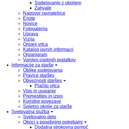
Sodelovanje z okoljem
Zahvale
Nagovor ravnateljice
Enote
Novice
Fotogalerija
Uprava
Vizija
Organi vrtca
Katalog javnih informacij
Organigram
Varstvo osebnih podatkov
Informacije za starše
Oblike sodelovanja
Pravice staršev
Obveznosti staršev
Plačilo vrtca
Vpis in uvajanje
Premestitev in izpis
Koristne povezave
Spletno okolje za starše
Svetovalna služba
Svetovalno delo
Otroci s posebnimi potrebami
Dodatna strokovna pomoč