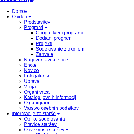
Domov
O vrtcu
Predstavitev
Programi
Obogatitveni programi
Dodatni programi
Projekti
Sodelovanje z okoljem
Zahvale
Nagovor ravnateljice
Enote
Novice
Fotogalerija
Uprava
Vizija
Organi vrtca
Katalog javnih informacij
Organigram
Varstvo osebnih podatkov
Informacije za starše
Oblike sodelovanja
Pravice staršev
Obveznosti staršev