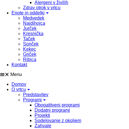
Alergeni v živilih
Zdrav otrok v vrtcu
Enote in oddelki
Medvedek
Najdihojca
Jurček
Kresnička
Taček
Sonček
Kekec
Griček
Ribica
Kontakt
Menu
Domov
O vrtcu
Predstavitev
Programi
Obogatitveni programi
Dodatni programi
Projekti
Sodelovanje z okoljem
Zahvale