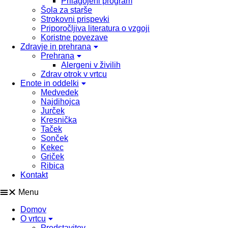
Prilagojeni program
Šola za starše
Strokovni prispevki
Priporočljiva literatura o vzgoji
Koristne povezave
Zdravje in prehrana
Prehrana
Alergeni v živilih
Zdrav otrok v vrtcu
Enote in oddelki
Medvedek
Najdihojca
Jurček
Kresnička
Taček
Sonček
Kekec
Griček
Ribica
Kontakt
Menu
Domov
O vrtcu
Predstavitev