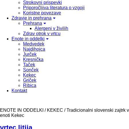
Strokovni prispevki
Priporočljiva literatura o vzgoji
Koristne povezave
Zdravje in prehrana
Prehrana
Alergeni v živilih
Zdrav otrok v vrtcu
Enote in oddelki
Medvedek
Najdihojca
Jurček
Kresnička
Taček
Sonček
Kekec
Griček
Ribica
Kontakt
ENOTE IN ODDELKI / KEKEC /
Tradicionalni slovenski zajtrk v
enoti Kekec
vrtec litija