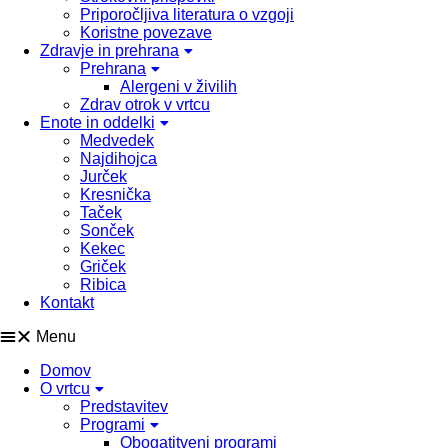
Priporočljiva literatura o vzgoji
Koristne povezave
Zdravje in prehrana
Prehrana
Alergeni v živilih
Zdrav otrok v vrtcu
Enote in oddelki
Medvedek
Najdihojca
Jurček
Kresnička
Taček
Sonček
Kekec
Griček
Ribica
Kontakt
Menu
Domov
O vrtcu
Predstavitev
Programi
Obogatitveni programi