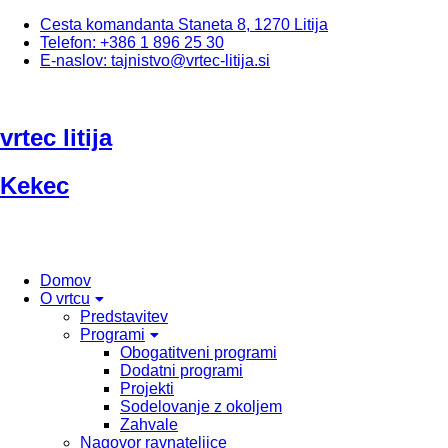
Cesta komandanta Staneta 8, 1270 Litija
Telefon: +386 1 896 25 30
E-naslov: tajnistvo@vrtec-litija.si
vrtec litija
Kekec
Domov
O vrtcu
Predstavitev
Programi
Obogatitveni programi
Dodatni programi
Projekti
Sodelovanje z okoljem
Zahvale
Nagovor ravnateljice