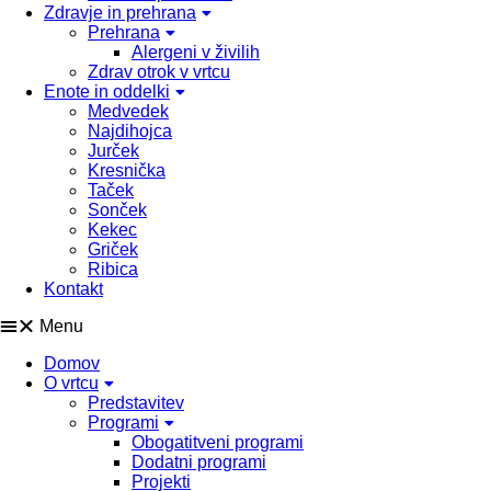
Zdravje in prehrana
Prehrana
Alergeni v živilih
Zdrav otrok v vrtcu
Enote in oddelki
Medvedek
Najdihojca
Jurček
Kresnička
Taček
Sonček
Kekec
Griček
Ribica
Kontakt
Menu
Domov
O vrtcu
Predstavitev
Programi
Obogatitveni programi
Dodatni programi
Projekti