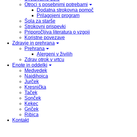
Otroci s posebnimi potrebami
Dodatna strokovna pomoč
Prilagojeni program
Šola za starše
Strokovni prispevki
Priporočljiva literatura o vzgoji
Koristne povezave
Zdravje in prehrana
Prehrana
Alergeni v živilih
Zdrav otrok v vrtcu
Enote in oddelki
Medvedek
Najdihojca
Jurček
Kresnička
Taček
Sonček
Kekec
Griček
Ribica
Kontakt