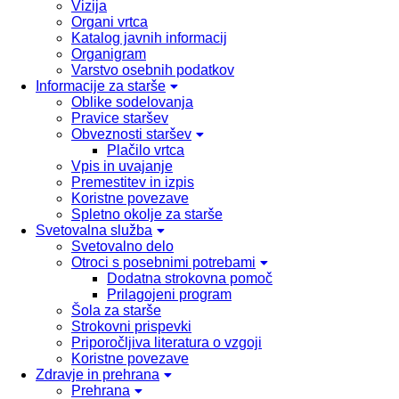
Vizija
Organi vrtca
Katalog javnih informacij
Organigram
Varstvo osebnih podatkov
Informacije za starše
Oblike sodelovanja
Pravice staršev
Obveznosti staršev
Plačilo vrtca
Vpis in uvajanje
Premestitev in izpis
Koristne povezave
Spletno okolje za starše
Svetovalna služba
Svetovalno delo
Otroci s posebnimi potrebami
Dodatna strokovna pomoč
Prilagojeni program
Šola za starše
Strokovni prispevki
Priporočljiva literatura o vzgoji
Koristne povezave
Zdravje in prehrana
Prehrana