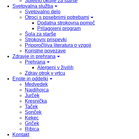
Spletno okolje za starše
Svetovalna služba
Svetovalno delo
Otroci s posebnimi potrebami
Dodatna strokovna pomoč
Prilagojeni program
Šola za starše
Strokovni prispevki
Priporočljiva literatura o vzgoji
Koristne povezave
Zdravje in prehrana
Prehrana
Alergeni v živilih
Zdrav otrok v vrtcu
Enote in oddelki
Medvedek
Najdihojca
Jurček
Kresnička
Taček
Sonček
Kekec
Griček
Ribica
Kontakt