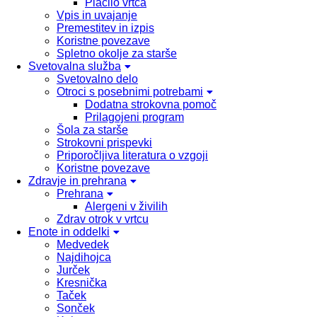
Plačilo vrtca
Vpis in uvajanje
Premestitev in izpis
Koristne povezave
Spletno okolje za starše
Svetovalna služba
Svetovalno delo
Otroci s posebnimi potrebami
Dodatna strokovna pomoč
Prilagojeni program
Šola za starše
Strokovni prispevki
Priporočljiva literatura o vzgoji
Koristne povezave
Zdravje in prehrana
Prehrana
Alergeni v živilih
Zdrav otrok v vrtcu
Enote in oddelki
Medvedek
Najdihojca
Jurček
Kresnička
Taček
Sonček