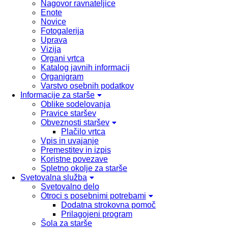
Nagovor ravnateljice
Enote
Novice
Fotogalerija
Uprava
Vizija
Organi vrtca
Katalog javnih informacij
Organigram
Varstvo osebnih podatkov
Informacije za starše
Oblike sodelovanja
Pravice staršev
Obveznosti staršev
Plačilo vrtca
Vpis in uvajanje
Premestitev in izpis
Koristne povezave
Spletno okolje za starše
Svetovalna služba
Svetovalno delo
Otroci s posebnimi potrebami
Dodatna strokovna pomoč
Prilagojeni program
Šola za starše