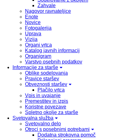
Zahvale
Nagovor ravnateljice
Enote
Novice
Fotogalerija
Uprava
Vizija
Organi vrtca
Katalog javnih informacij
Organigram
Varstvo osebnih podatkov
Informacije za starše
Oblike sodelovanja
Pravice staršev
Obveznosti staršev
Plačilo vrtca
Vpis in uvajanje
Premestitev in izpis
Koristne povezave
Spletno okolje za starše
Svetovalna služba
Svetovalno delo
Otroci s posebnimi potrebami
Dodatna strokovna pomoč