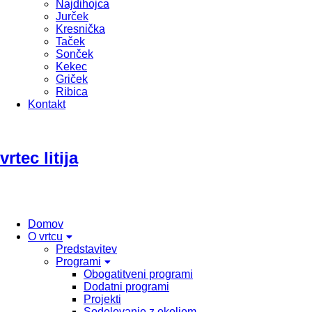
Najdihojca
Jurček
Kresnička
Taček
Sonček
Kekec
Griček
Ribica
Kontakt
vrtec litija
Domov
O vrtcu
Predstavitev
Programi
Obogatitveni programi
Dodatni programi
Projekti
Sodelovanje z okoljem