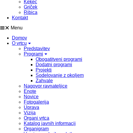
Kekec
Griček
Ribica
Kontakt
Menu
Domov
O vrtcu
Predstavitev
Programi
Obogatitveni programi
Dodatni programi
Projekti
Sodelovanje z okoljem
Zahvale
Nagovor ravnateljice
Enote
Novice
Fotogalerija
Uprava
Vizija
Organi vrtca
Katalog javnih informacij
Organigram