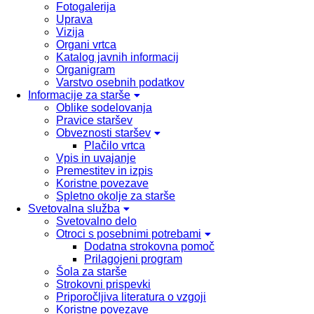
Fotogalerija
Uprava
Vizija
Organi vrtca
Katalog javnih informacij
Organigram
Varstvo osebnih podatkov
Informacije za starše
Oblike sodelovanja
Pravice staršev
Obveznosti staršev
Plačilo vrtca
Vpis in uvajanje
Premestitev in izpis
Koristne povezave
Spletno okolje za starše
Svetovalna služba
Svetovalno delo
Otroci s posebnimi potrebami
Dodatna strokovna pomoč
Prilagojeni program
Šola za starše
Strokovni prispevki
Priporočljiva literatura o vzgoji
Koristne povezave