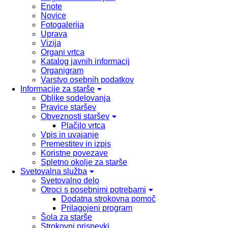
Enote
Novice
Fotogalerija
Uprava
Vizija
Organi vrtca
Katalog javnih informacij
Organigram
Varstvo osebnih podatkov
Informacije za starše
Oblike sodelovanja
Pravice staršev
Obveznosti staršev
Plačilo vrtca
Vpis in uvajanje
Premestitev in izpis
Koristne povezave
Spletno okolje za starše
Svetovalna služba
Svetovalno delo
Otroci s posebnimi potrebami
Dodatna strokovna pomoč
Prilagojeni program
Šola za starše
Strokovni prispevki