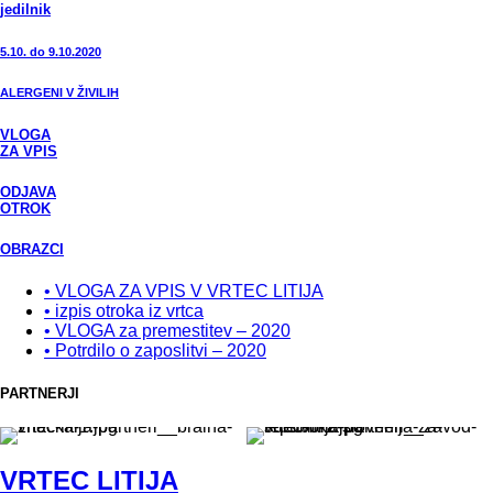
jedilnik
5.10. do 9.10.2020
ALERGENI V ŽIVILIH
VLOGA
ZA VPIS
ODJAVA
OTROK
OBRAZCI
• VLOGA ZA VPIS V VRTEC LITIJA
• izpis otroka iz vrtca
• VLOGA za premestitev – 2020
• Potrdilo o zaposlitvi – 2020
PARTNERJI
VRTEC LITIJA