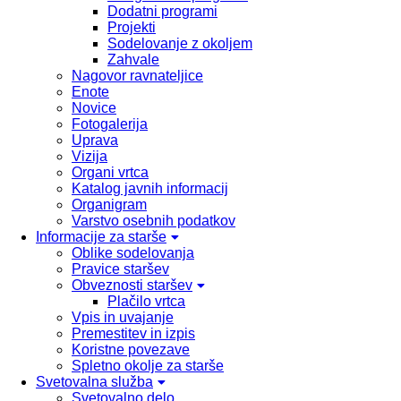
Dodatni programi
Projekti
Sodelovanje z okoljem
Zahvale
Nagovor ravnateljice
Enote
Novice
Fotogalerija
Uprava
Vizija
Organi vrtca
Katalog javnih informacij
Organigram
Varstvo osebnih podatkov
Informacije za starše
Oblike sodelovanja
Pravice staršev
Obveznosti staršev
Plačilo vrtca
Vpis in uvajanje
Premestitev in izpis
Koristne povezave
Spletno okolje za starše
Svetovalna služba
Svetovalno delo