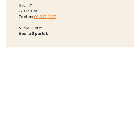
Sava 21
1282 Sava
Telefon:
01 897 41 27
Vodja enote:
Vesna Šparlek
JEDILNIK
5.10. DO 9.10.2020
ALERGENI V ŽIVILIH