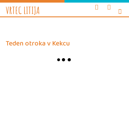
e-oglasne deske
WEB vrtec
VRTEC LITIJA
INFORMAC
SVETOVAL
ZDRAVJE
ENOTE I
Teden otroka v Kekcu