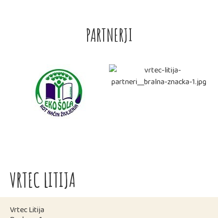
PARTNERJI
VRTEC LITIJA
Vrtec Litija