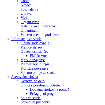
Enote
Novice
Fotogalerija
Uprava
Vizija
Organi vrtca
Katalog javnih informacij
Organigram
Varstvo osebnih podatkov
Informacije za starše
Oblike sodelovanja
Pravice staršev
Obveznosti staršev
Plačilo vrtca
Vpis in uvajanje
Premestitev in izpis
Koristne povezave
Spletno okolje za starše
Svetovalna služba
Svetovalno delo
Otroci s posebnimi potrebami
Dodatna strokovna pomoč
Prilagojeni program
Šola za starše
Strokovni prispevki