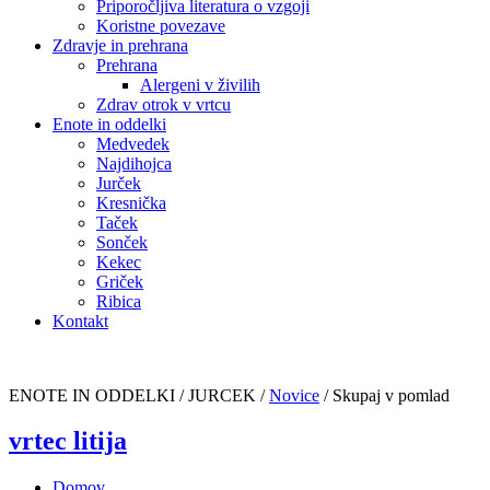
Priporočljiva literatura o vzgoji
Koristne povezave
Zdravje in prehrana
Prehrana
Alergeni v živilih
Zdrav otrok v vrtcu
Enote in oddelki
Medvedek
Najdihojca
Jurček
Kresnička
Taček
Sonček
Kekec
Griček
Ribica
Kontakt
ENOTE IN ODDELKI / JURCEK /
Novice
/
Skupaj v pomlad
vrtec litija
Domov