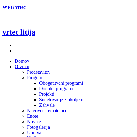
WEB vrtec
vrtec litija
Domov
O vrtcu
Predstavitev
Programi
Obogatitveni programi
Dodatni programi
Projekti
Sodelovanje z okoljem
Zahvale
Nagovor ravnateljice
Enote
Novice
Fotogalerija
Uprava