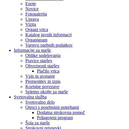
Enote
Novice
Fotogalerija
Uprava
Vizija
Organi vrtca
Katalog javnih informacij
Organigram
Varstvo osebnih podatkov
Informacije za starše
Oblike sodelovanja
Pravice staršev
Obveznosti staršev
Plačilo vrtca
Vpis in uvajanje
Premestitev in izpis
Koristne povezave
Spletno okolje za starše
Svetovalna služba
Svetovalno delo
Otroci s posebnimi potrebami
Dodatna strokovna pomoč
Prilagojeni program
Šola za starše
Strokovni prispevki