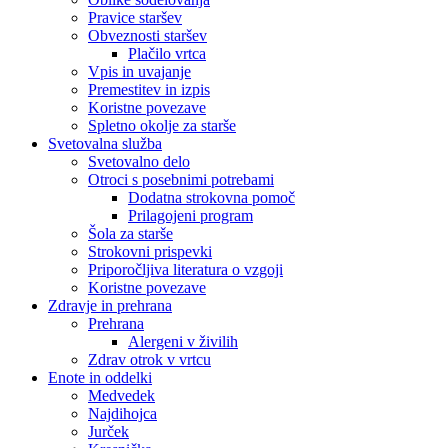
Pravice staršev
Obveznosti staršev
Plačilo vrtca
Vpis in uvajanje
Premestitev in izpis
Koristne povezave
Spletno okolje za starše
Svetovalna služba
Svetovalno delo
Otroci s posebnimi potrebami
Dodatna strokovna pomoč
Prilagojeni program
Šola za starše
Strokovni prispevki
Priporočljiva literatura o vzgoji
Koristne povezave
Zdravje in prehrana
Prehrana
Alergeni v živilih
Zdrav otrok v vrtcu
Enote in oddelki
Medvedek
Najdihojca
Jurček