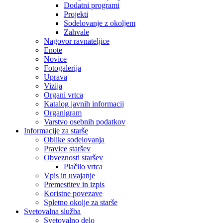
Dodatni programi
Projekti
Sodelovanje z okoljem
Zahvale
Nagovor ravnateljice
Enote
Novice
Fotogalerija
Uprava
Vizija
Organi vrtca
Katalog javnih informacij
Organigram
Varstvo osebnih podatkov
Informacije za starše
Oblike sodelovanja
Pravice staršev
Obveznosti staršev
Plačilo vrtca
Vpis in uvajanje
Premestitev in izpis
Koristne povezave
Spletno okolje za starše
Svetovalna služba
Svetovalno delo