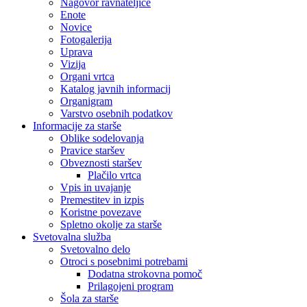
Nagovor ravnateljice
Enote
Novice
Fotogalerija
Uprava
Vizija
Organi vrtca
Katalog javnih informacij
Organigram
Varstvo osebnih podatkov
Informacije za starše
Oblike sodelovanja
Pravice staršev
Obveznosti staršev
Plačilo vrtca
Vpis in uvajanje
Premestitev in izpis
Koristne povezave
Spletno okolje za starše
Svetovalna služba
Svetovalno delo
Otroci s posebnimi potrebami
Dodatna strokovna pomoč
Prilagojeni program
Šola za starše