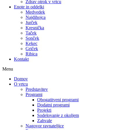
Zdrav otrok v vrtcu
Enote in oddelki
Medvedek
Najdihojca
Jurček
Kresnička
Taček
Sonček
Kekec
Griček
Ribica
Kontakt
Menu
Domov
O vrtcu
Predstavitev
Programi
Obogatitveni programi
Dodatni programi
Projekti
Sodelovanje z okoljem
Zahvale
Nagovor ravnateljice