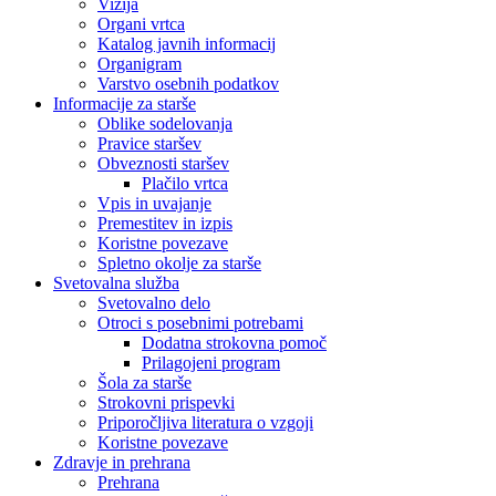
Vizija
Organi vrtca
Katalog javnih informacij
Organigram
Varstvo osebnih podatkov
Informacije za starše
Oblike sodelovanja
Pravice staršev
Obveznosti staršev
Plačilo vrtca
Vpis in uvajanje
Premestitev in izpis
Koristne povezave
Spletno okolje za starše
Svetovalna služba
Svetovalno delo
Otroci s posebnimi potrebami
Dodatna strokovna pomoč
Prilagojeni program
Šola za starše
Strokovni prispevki
Priporočljiva literatura o vzgoji
Koristne povezave
Zdravje in prehrana
Prehrana