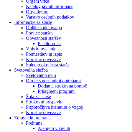
Organi vrtca
Katalog javnih informacij
Organigram
Varstvo osebnih podatkov
Informacije za starše
Oblike sodelovanja
Pravice staršev
Obveznosti staršev
Plačilo vrtca
Vpis in uvajanje
Premestitev in izpis
Koristne povezave
Spletno okolje za starše
Svetovalna služba
Svetovalno delo
Otroci s posebnimi potrebami
Dodatna strokovna pomoč
Prilagojeni program
Šola za starše
Strokovni prispevki
Priporočljiva literatura o vzgoji
Koristne povezave
Zdravje in prehrana
Prehrana
Alergeni v živilih