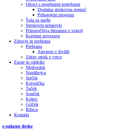
Otroci s posebnimi potrebami
Dodatna strokovna pomoč
Prilagojeni program
Šola za starše
Strokovni prispevki
Priporočljiva literatura o vzgoji
Koristne povezave
Zdravje in prehrana
Prehrana
Alergeni v živilih
Zdrav otrok v vrtcu
Enote in oddelki
Medvedek
Najdihojca
Jurček
Kresnička
Taček
Sonček
Kekec
Griček
Ribica
Kontakt
e-oglasne deske