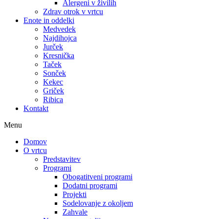
Alergeni v živilih
Zdrav otrok v vrtcu
Enote in oddelki
Medvedek
Najdihojca
Jurček
Kresnička
Taček
Sonček
Kekec
Griček
Ribica
Kontakt
Menu
Domov
O vrtcu
Predstavitev
Programi
Obogatitveni programi
Dodatni programi
Projekti
Sodelovanje z okoljem
Zahvale