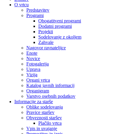
O vrtcu
Predstavitev
Programi
Obogatitveni programi
Dodatni programi
Projekti
Sodelovanje z okoljem
Zahvale
Nagovor ravnateljice
Enote
Novice
Fotogalerija
Uprava
Vizija
Organi vrtca
Katalog javnih informacij
Organigram
Varstvo osebnih podatkov
Informacije za starše
Oblike sodelovanja
Pravice staršev
Obveznosti staršev
Plačilo vrtca
Vpis in uvajanje
Premestitev in izpis