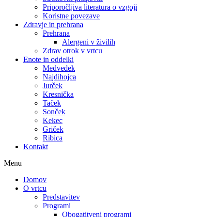
Priporočljiva literatura o vzgoji
Koristne povezave
Zdravje in prehrana
Prehrana
Alergeni v živilih
Zdrav otrok v vrtcu
Enote in oddelki
Medvedek
Najdihojca
Jurček
Kresnička
Taček
Sonček
Kekec
Griček
Ribica
Kontakt
Menu
Domov
O vrtcu
Predstavitev
Programi
Obogatitveni programi