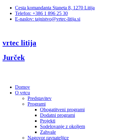
Cesta komandanta Staneta 8, 1270 Litija
Telefon: +386 1 896 25 30
E-naslov: tajnistvo@vrtec-litija.si
vrtec litija
Jurček
Domov
O vrtcu
Predstavitev
Programi
Obogatitveni programi
Dodatni programi
Projekti
Sodelovanje z okoljem
Zahvale
Nagovor ravnateljice