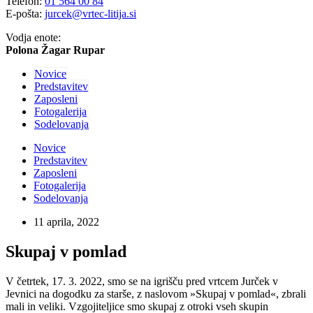
Telefon:
01 564 00 84
E-pošta:
jurcek@vrtec-litija.si
Vodja enote:
Polona Žagar Rupar
Novice
Predstavitev
Zaposleni
Fotogalerija
Sodelovanja
Novice
Predstavitev
Zaposleni
Fotogalerija
Sodelovanja
11 aprila, 2022
Skupaj v pomlad
V četrtek, 17. 3. 2022, smo se na igrišču pred vrtcem Jurček v
Jevnici na dogodku za starše, z naslovom »Skupaj v pomlad«, zbrali
mali in veliki. Vzgojiteljice smo skupaj z otroki vseh skupin