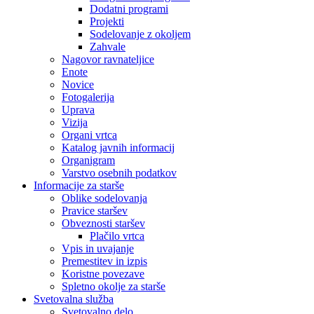
Dodatni programi
Projekti
Sodelovanje z okoljem
Zahvale
Nagovor ravnateljice
Enote
Novice
Fotogalerija
Uprava
Vizija
Organi vrtca
Katalog javnih informacij
Organigram
Varstvo osebnih podatkov
Informacije za starše
Oblike sodelovanja
Pravice staršev
Obveznosti staršev
Plačilo vrtca
Vpis in uvajanje
Premestitev in izpis
Koristne povezave
Spletno okolje za starše
Svetovalna služba
Svetovalno delo