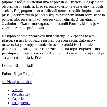
pripravile točke, s katerimi smo se predstavili staršem. Dogajanje so
otvorili naši najmlajši, ki so se, pričakovano, raje zavrteli v naročjih
staršev. Bolj pogumno so nadaljevali otroci starejših skupin, ki so
plesali, deklamirali in peli ter s svojim nastopom utrnili solze sreče in
ponosa tako pri starših kot tudi pri vzgojiteljicah. Z barvitimi in
živahnimi točkami smo zagotovo predramili Pomlad, ki smo jo vsi
že zelo nestrpno pričakovali.
Nestrpno pa smo pričakovali tudi druženje in klepet na našem
igrišču, saj nas to povezuje na prav poseben način. Zato smo v
mesecu, ko praznujejo mamice in očki, z otroki izdelali male
pozornosti, ki smo jih staršem razdelili po nastopu. Pripravili smo
jim stojnico s čajem, kavo in piškoti – otroški smeh in razigranost pa
sta zopet napolnila igrišče.
Dobrodošla pomlad!
Polona Žagar Rupar
<< Nazaj na novice
Novice
Predstavitev
Zaposleni
Fotogalerija