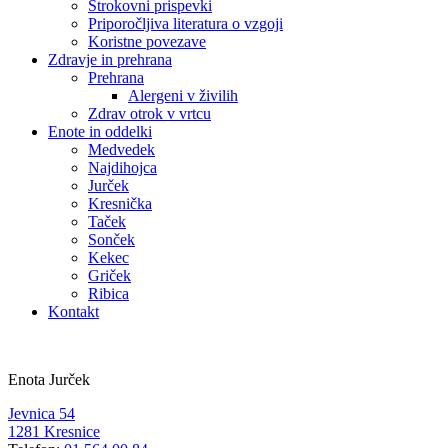
Strokovni prispevki
Priporočljiva literatura o vzgoji
Koristne povezave
Zdravje in prehrana
Prehrana
Alergeni v živilih
Zdrav otrok v vrtcu
Enote in oddelki
Medvedek
Najdihojca
Jurček
Kresnička
Taček
Sonček
Kekec
Griček
Ribica
Kontakt
Enota Jurček
Jevnica 54
1281 Kresnice