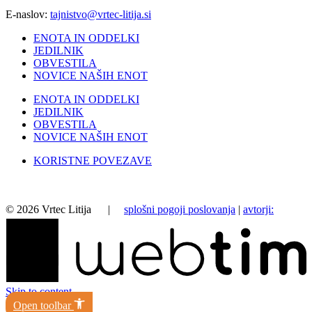
E-naslov:
tajnistvo@vrtec-litija.si
ENOTA IN ODDELKI
JEDILNIK
OBVESTILA
NOVICE NAŠIH ENOT
ENOTA IN ODDELKI
JEDILNIK
OBVESTILA
NOVICE NAŠIH ENOT
KORISTNE POVEZAVE
©
2026
Vrtec Litija |
splošni pogoji poslovanja
|
avtorji:
Skip to content
Open toolbar