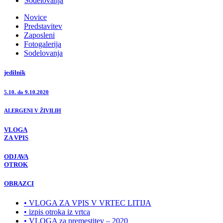
Sodelovanja
Novice
Predstavitev
Zaposleni
Fotogalerija
Sodelovanja
jedilnik
5.10. do 9.10.2020
ALERGENI V ŽIVILIH
VLOGA
ZA VPIS
ODJAVA
OTROK
OBRAZCI
• VLOGA ZA VPIS V VRTEC LITIJA
• izpis otroka iz vrtca
• VLOGA za premestitev – 2020