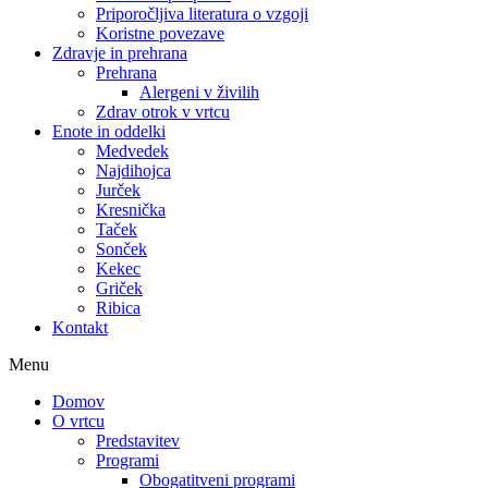
Priporočljiva literatura o vzgoji
Koristne povezave
Zdravje in prehrana
Prehrana
Alergeni v živilih
Zdrav otrok v vrtcu
Enote in oddelki
Medvedek
Najdihojca
Jurček
Kresnička
Taček
Sonček
Kekec
Griček
Ribica
Kontakt
Menu
Domov
O vrtcu
Predstavitev
Programi
Obogatitveni programi