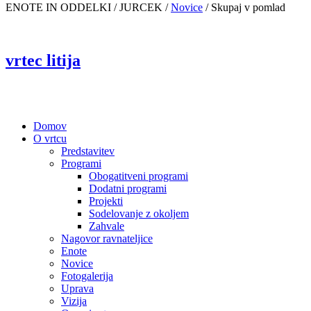
ENOTE IN ODDELKI / JURCEK /
Novice
/
Skupaj v pomlad
vrtec litija
Domov
O vrtcu
Predstavitev
Programi
Obogatitveni programi
Dodatni programi
Projekti
Sodelovanje z okoljem
Zahvale
Nagovor ravnateljice
Enote
Novice
Fotogalerija
Uprava
Vizija