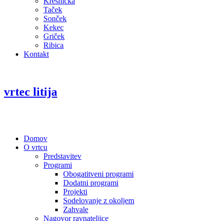
Kresnička
Taček
Sonček
Kekec
Griček
Ribica
Kontakt
vrtec litija
Domov
O vrtcu
Predstavitev
Programi
Obogatitveni programi
Dodatni programi
Projekti
Sodelovanje z okoljem
Zahvale
Nagovor ravnateljice