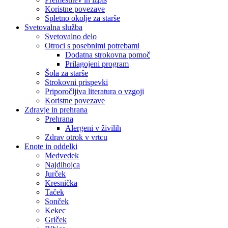
Koristne povezave
Spletno okolje za starše
Svetovalna služba
Svetovalno delo
Otroci s posebnimi potrebami
Dodatna strokovna pomoč
Prilagojeni program
Šola za starše
Strokovni prispevki
Priporočljiva literatura o vzgoji
Koristne povezave
Zdravje in prehrana
Prehrana
Alergeni v živilih
Zdrav otrok v vrtcu
Enote in oddelki
Medvedek
Najdihojca
Jurček
Kresnička
Taček
Sonček
Kekec
Griček