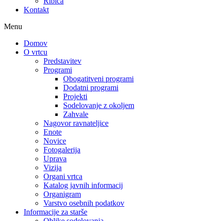
Ribica
Kontakt
Menu
Domov
O vrtcu
Predstavitev
Programi
Obogatitveni programi
Dodatni programi
Projekti
Sodelovanje z okoljem
Zahvale
Nagovor ravnateljice
Enote
Novice
Fotogalerija
Uprava
Vizija
Organi vrtca
Katalog javnih informacij
Organigram
Varstvo osebnih podatkov
Informacije za starše
Oblike sodelovanja