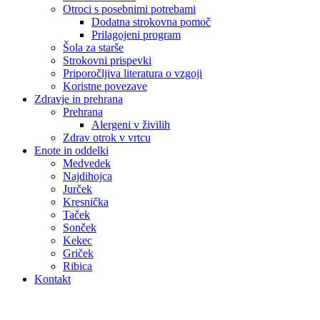
Otroci s posebnimi potrebami
Dodatna strokovna pomoč
Prilagojeni program
Šola za starše
Strokovni prispevki
Priporočljiva literatura o vzgoji
Koristne povezave
Zdravje in prehrana
Prehrana
Alergeni v živilih
Zdrav otrok v vrtcu
Enote in oddelki
Medvedek
Najdihojca
Jurček
Kresnička
Taček
Sonček
Kekec
Griček
Ribica
Kontakt