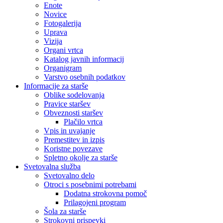
Enote
Novice
Fotogalerija
Uprava
Vizija
Organi vrtca
Katalog javnih informacij
Organigram
Varstvo osebnih podatkov
Informacije za starše
Oblike sodelovanja
Pravice staršev
Obveznosti staršev
Plačilo vrtca
Vpis in uvajanje
Premestitev in izpis
Koristne povezave
Spletno okolje za starše
Svetovalna služba
Svetovalno delo
Otroci s posebnimi potrebami
Dodatna strokovna pomoč
Prilagojeni program
Šola za starše
Strokovni prispevki