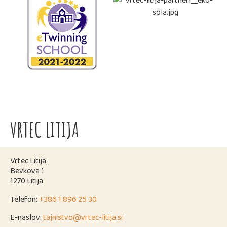
VRTEC LITIJA
Vrtec Litija
Bevkova 1
1270 Litija
Telefon:
+386 1 896 25 30
E-naslov:
tajnistvo@vrtec-litija.si