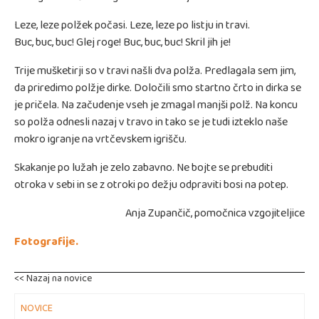
Leze, leze polžek počasi. Leze, leze po listju in travi.
Buc, buc, buc! Glej roge! Buc, buc, buc! Skril jih je!
Trije mušketirji so v travi našli dva polža. Predlagala sem jim,
da priredimo polžje dirke. Določili smo startno črto in dirka se
je pričela. Na začudenje vseh je zmagal manjši polž. Na koncu
so polža odnesli nazaj v travo in tako se je tudi izteklo naše
mokro igranje na vrtčevskem igrišču.
Skakanje po lužah je zelo zabavno. Ne bojte se prebuditi
otroka v sebi in se z otroki po dežju odpraviti bosi na potep.
Anja Zupančič, pomočnica vzgojiteljice
Fotografije.
<< Nazaj na novice
NOVICE