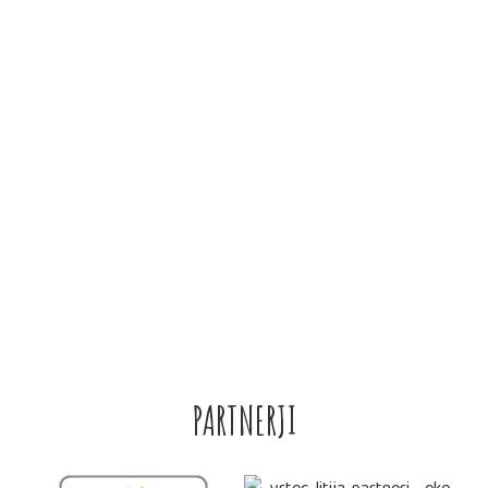
OTROK
OBRAZCI
• VLOGA ZA VPIS V VRTEC LITIJA
• IZPIS OTROKA IZ VRTCA
• VLOGA ZA PREMESTITEV – 2020
• POTRDILO O ZAPOSLITVI – 2020
PARTNERJI