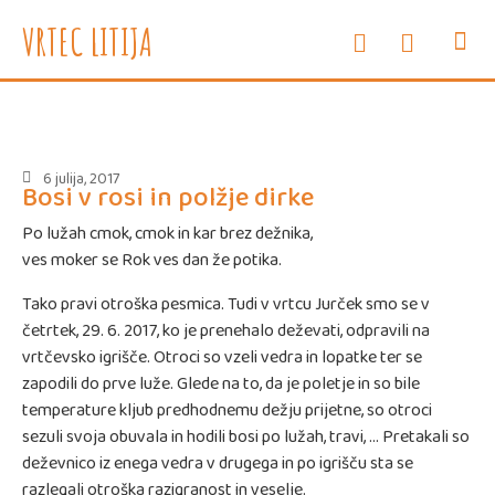
e-oglasne deske
WEB vrtec
VRTEC LITIJA
INFORMAC
SVETOVAL
ZDRAVJE
ENOTE I
6 julija, 2017
Bosi v rosi in polžje dirke
Po lužah cmok, cmok in kar brez dežnika,
ves moker se Rok ves dan že potika.
Tako pravi otroška pesmica. Tudi v vrtcu Jurček smo se v
četrtek, 29. 6. 2017, ko je prenehalo deževati, odpravili na
vrtčevsko igrišče. Otroci so vzeli vedra in lopatke ter se
zapodili do prve luže. Glede na to, da je poletje in so bile
temperature kljub predhodnemu dežju prijetne, so otroci
sezuli svoja obuvala in hodili bosi po lužah, travi, … Pretakali so
deževnico iz enega vedra v drugega in po igrišču sta se
razlegali otroška razigranost in veselje.