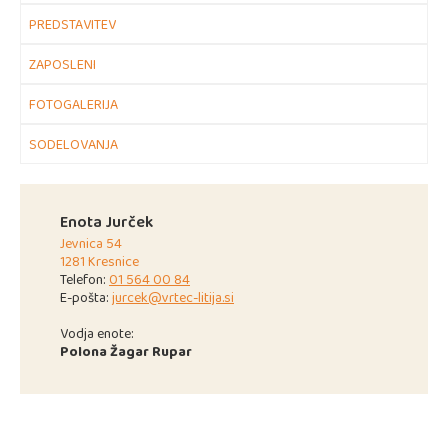
PREDSTAVITEV
ZAPOSLENI
FOTOGALERIJA
SODELOVANJA
Enota Jurček
Jevnica 54
1281 Kresnice
Telefon:
01 564 00 84
E-pošta:
jurcek@vrtec-litija.si
Vodja enote:
Polona Žagar Rupar