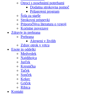
Otroci s posebnimi potrebami
Dodatna strokovna pomoč
Prilagojeni program
Šola za starše
Strokovni prispevki
Priporočljiva literatura o vzgoji
Koristne povezave
Zdravje in prehrana
Prehrana
Alergeni v živilih
Zdrav otrok v vrtcu
Enote in oddelki
Medvedek
Najdihojca
Jurček
Kresnička
Taček
Sonček
Kekec
Griček
Ribica
Kontakt