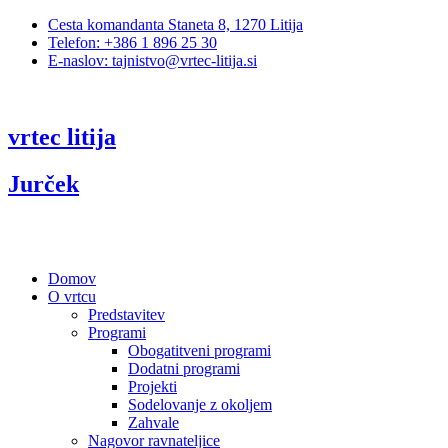
Cesta komandanta Staneta 8, 1270 Litija
Telefon: +386 1 896 25 30
E-naslov: tajnistvo@vrtec-litija.si
vrtec litija
Jurček
Domov
O vrtcu
Predstavitev
Programi
Obogatitveni programi
Dodatni programi
Projekti
Sodelovanje z okoljem
Zahvale
Nagovor ravnateljice