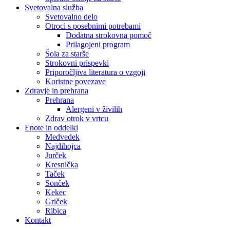
Svetovalna služba
Svetovalno delo
Otroci s posebnimi potrebami
Dodatna strokovna pomoč
Prilagojeni program
Šola za starše
Strokovni prispevki
Priporočljiva literatura o vzgoji
Koristne povezave
Zdravje in prehrana
Prehrana
Alergeni v živilih
Zdrav otrok v vrtcu
Enote in oddelki
Medvedek
Najdihojca
Jurček
Kresnička
Taček
Sonček
Kekec
Griček
Ribica
Kontakt