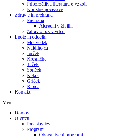
Priporočljiva literatura o vzgoji
Koristne povezave
Zdravje in prehrana
Prehrana
Alergeni v živilih
Zdrav otrok v vrtcu
Enote in oddelki
Medvedek
Najdihojca
Jurček
Kresnička
Taček
Sonček
Kekec
Griček
Ribica
Kontakt
Menu
Domov
O vrtcu
Predstavitev
Programi
Obogatitveni programi