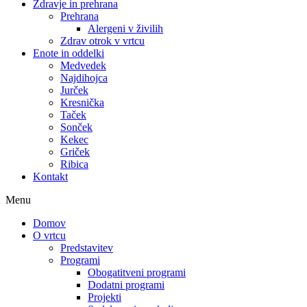
Zdravje in prehrana
Prehrana
Alergeni v živilih
Zdrav otrok v vrtcu
Enote in oddelki
Medvedek
Najdihojca
Jurček
Kresnička
Taček
Sonček
Kekec
Griček
Ribica
Kontakt
Menu
Domov
O vrtcu
Predstavitev
Programi
Obogatitveni programi
Dodatni programi
Projekti