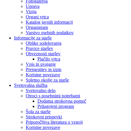
Fotogalerija
Uprava
Vizija
Organi vrtca
Katalog javnih informacij
Organigram
Varstvo osebnih podatkov
Informacije za starše
Oblike sodelovanja
Pravice staršev
Obveznosti staršev
Plačilo vrtca
Vpis in uvajanje
Premestitev in izpis
Koristne povezave
Spletno okolje za starše
Svetovalna služba
Svetovalno delo
Otroci s posebnimi potrebami
Dodatna strokovna pomoč
Prilagojeni program
Šola za starše
Strokovni prispevki
Priporočljiva literatura o vzgoji
Koristne povezave