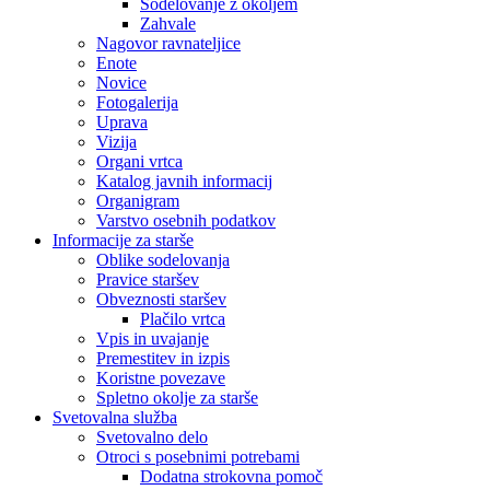
Sodelovanje z okoljem
Zahvale
Nagovor ravnateljice
Enote
Novice
Fotogalerija
Uprava
Vizija
Organi vrtca
Katalog javnih informacij
Organigram
Varstvo osebnih podatkov
Informacije za starše
Oblike sodelovanja
Pravice staršev
Obveznosti staršev
Plačilo vrtca
Vpis in uvajanje
Premestitev in izpis
Koristne povezave
Spletno okolje za starše
Svetovalna služba
Svetovalno delo
Otroci s posebnimi potrebami
Dodatna strokovna pomoč