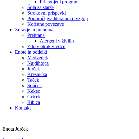
Prilagojeni program
Šola za starše
Strokovni prispevki
Priporočljiva literatura o vzgoji
Koristne povezave
Zdravje in prehrana
Prehrana
Alergeni v živilih
Zdrav otrok v vrtcu
Enote in oddelki
Medvedek
Najdihojca
Jurček
Kresnička
Taček
Sonček
Kekec
Griček
Ribica
Kontakt
Enota Jurček