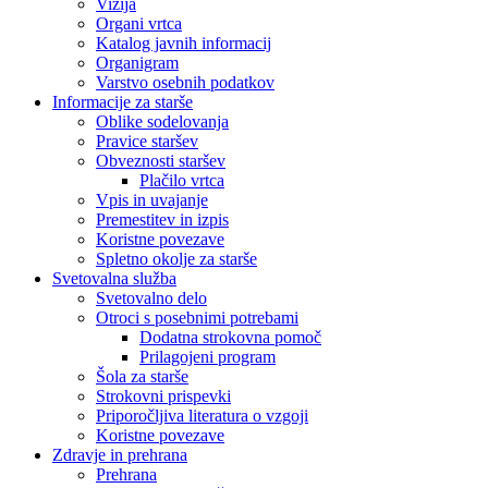
Vizija
Organi vrtca
Katalog javnih informacij
Organigram
Varstvo osebnih podatkov
Informacije za starše
Oblike sodelovanja
Pravice staršev
Obveznosti staršev
Plačilo vrtca
Vpis in uvajanje
Premestitev in izpis
Koristne povezave
Spletno okolje za starše
Svetovalna služba
Svetovalno delo
Otroci s posebnimi potrebami
Dodatna strokovna pomoč
Prilagojeni program
Šola za starše
Strokovni prispevki
Priporočljiva literatura o vzgoji
Koristne povezave
Zdravje in prehrana
Prehrana