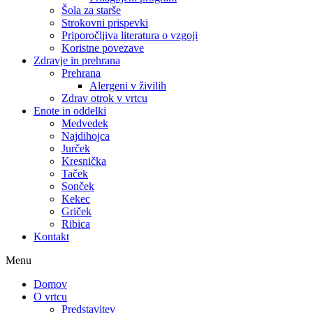
Šola za starše
Strokovni prispevki
Priporočljiva literatura o vzgoji
Koristne povezave
Zdravje in prehrana
Prehrana
Alergeni v živilih
Zdrav otrok v vrtcu
Enote in oddelki
Medvedek
Najdihojca
Jurček
Kresnička
Taček
Sonček
Kekec
Griček
Ribica
Kontakt
Menu
Domov
O vrtcu
Predstavitev