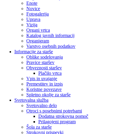
Enote
Novice
Fotogalerija
Uprava
Vizija
Organi vrtca
Katalog javnih informacij
Organigram
Varstvo osebnih podatkov
Informacije za starše
Oblike sodelovanja
Pravice staršev
Obveznosti staršev
Plačilo vrtca
Vpis in uvajanje
Premestitev in izpis
Koristne povezave
Spletno okolje za starše
Svetovalna služba
Svetovalno delo
Otroci s posebnimi potrebami
Dodatna strokovna pomoč
Prilagojeni program
Šola za starše
Strokovni prispevki