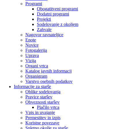
Programi
Obogatitveni programi
Dodatni programi
Projekti
Sodelovanje z okoljem
Zahvale
Nagovor ravnateljice
Enote
Novice
Fotogalerija
Uprava
Vizija
Organi vrtca
Katalog javnih informacij
Organigram
Varstvo osebnih podatkov
Informacije za starše
Oblike sodelovanja
Pravice staršev
Obveznosti staršev
Plačilo vrtca
Vpis in uvajanje
Premestitev in izpis
Koristne povezave
Spletno okolje za starše