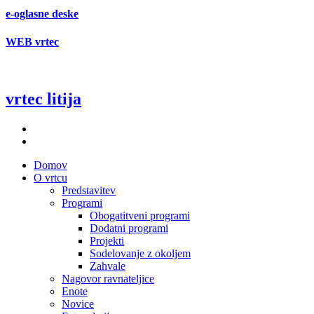
e-oglasne deske
WEB vrtec
vrtec litija
Domov
O vrtcu
Predstavitev
Programi
Obogatitveni programi
Dodatni programi
Projekti
Sodelovanje z okoljem
Zahvale
Nagovor ravnateljice
Enote
Novice