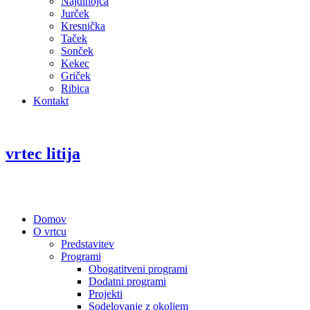
Najdihojca
Jurček
Kresnička
Taček
Sonček
Kekec
Griček
Ribica
Kontakt
vrtec litija
Domov
O vrtcu
Predstavitev
Programi
Obogatitveni programi
Dodatni programi
Projekti
Sodelovanje z okoljem