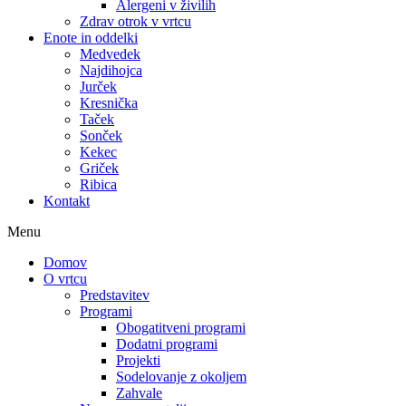
Alergeni v živilih
Zdrav otrok v vrtcu
Enote in oddelki
Medvedek
Najdihojca
Jurček
Kresnička
Taček
Sonček
Kekec
Griček
Ribica
Kontakt
Menu
Domov
O vrtcu
Predstavitev
Programi
Obogatitveni programi
Dodatni programi
Projekti
Sodelovanje z okoljem
Zahvale