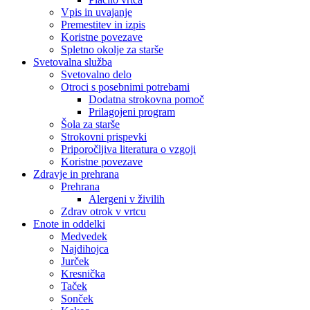
Vpis in uvajanje
Premestitev in izpis
Koristne povezave
Spletno okolje za starše
Svetovalna služba
Svetovalno delo
Otroci s posebnimi potrebami
Dodatna strokovna pomoč
Prilagojeni program
Šola za starše
Strokovni prispevki
Priporočljiva literatura o vzgoji
Koristne povezave
Zdravje in prehrana
Prehrana
Alergeni v živilih
Zdrav otrok v vrtcu
Enote in oddelki
Medvedek
Najdihojca
Jurček
Kresnička
Taček
Sonček