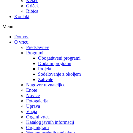
Kekec
Griček
Ribica
Kontakt
Menu
Domov
O vrtcu
Predstavitev
Programi
Obogatitveni programi
Dodatni programi
Projekti
Sodelovanje z okoljem
Zahvale
Nagovor ravnateljice
Enote
Novice
Fotogalerija
Uprava
Vizija
Organi vrtca
Katalog javnih informacij
Organigram
Varstvo osebnih podatkov