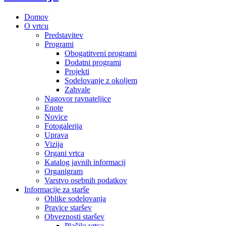
Domov
O vrtcu
Predstavitev
Programi
Obogatitveni programi
Dodatni programi
Projekti
Sodelovanje z okoljem
Zahvale
Nagovor ravnateljice
Enote
Novice
Fotogalerija
Uprava
Vizija
Organi vrtca
Katalog javnih informacij
Organigram
Varstvo osebnih podatkov
Informacije za starše
Oblike sodelovanja
Pravice staršev
Obveznosti staršev
Plačilo vrtca