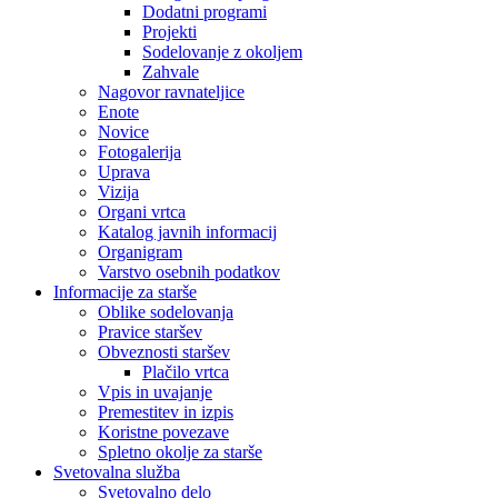
Dodatni programi
Projekti
Sodelovanje z okoljem
Zahvale
Nagovor ravnateljice
Enote
Novice
Fotogalerija
Uprava
Vizija
Organi vrtca
Katalog javnih informacij
Organigram
Varstvo osebnih podatkov
Informacije za starše
Oblike sodelovanja
Pravice staršev
Obveznosti staršev
Plačilo vrtca
Vpis in uvajanje
Premestitev in izpis
Koristne povezave
Spletno okolje za starše
Svetovalna služba
Svetovalno delo