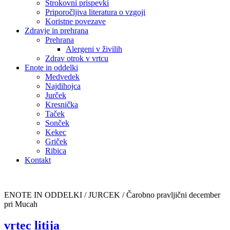
Strokovni prispevki
Priporočljiva literatura o vzgoji
Koristne povezave
Zdravje in prehrana
Prehrana
Alergeni v živilih
Zdrav otrok v vrtcu
Enote in oddelki
Medvedek
Najdihojca
Jurček
Kresnička
Taček
Sonček
Kekec
Griček
Ribica
Kontakt
ENOTE IN ODDELKI / JURCEK /
Čarobno pravljični december
pri Mucah
vrtec litija