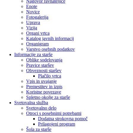
Nagovor ravnateljice
Enote
Novice
Fotogalerija
Uprava
Vizija
Organi vrtca
Katalog javnih informacij
Organigram
Varstvo osebnih podatkov
Informacije za starše
Oblike sodelovanja
Pravice staršev
Obveznosti staršev
Plačilo vrtca
Vpis in uvajanje
Premestitev in izpis
Koristne povezave
Spletno okolje za starše
Svetovalna služba
Svetovalno delo
Otroci s posebnimi potrebami
Dodatna strokovna pomoč
Prilagojeni program
Šola za starše