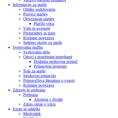
Informacije za starše
Oblike sodelovanja
Pravice staršev
Obveznosti staršev
Plačilo vrtca
Vpis in uvajanje
Premestitev in izpis
Koristne povezave
Spletno okolje za starše
Svetovalna služba
Svetovalno delo
Otroci s posebnimi potrebami
Dodatna strokovna pomoč
Prilagojeni program
Šola za starše
Strokovni prispevki
Priporočljiva literatura o vzgoji
Koristne povezave
Zdravje in prehrana
Prehrana
Alergeni v živilih
Zdrav otrok v vrtcu
Enote in oddelki
Medvedek