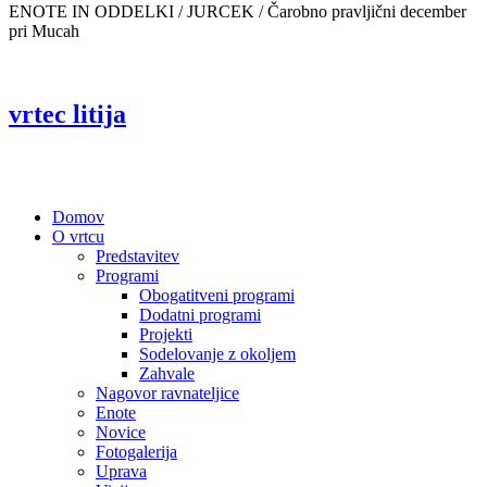
ENOTE IN ODDELKI / JURCEK /
Čarobno pravljični december
pri Mucah
vrtec litija
Domov
O vrtcu
Predstavitev
Programi
Obogatitveni programi
Dodatni programi
Projekti
Sodelovanje z okoljem
Zahvale
Nagovor ravnateljice
Enote
Novice
Fotogalerija
Uprava