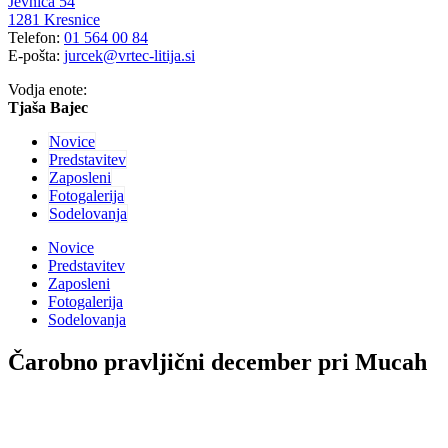
Jevnica 54
1281 Kresnice
Telefon:
01 564 00 84
E-pošta:
jurcek@vrtec-litija.si
Vodja enote:
Tjaša Bajec
Novice
Predstavitev
Zaposleni
Fotogalerija
Sodelovanja
Novice
Predstavitev
Zaposleni
Fotogalerija
Sodelovanja
Čarobno pravljični december pri Mucah