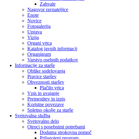
Zahvale
Nagovor ravnateljice
Enote
Novice
Fotogalerija
Uprava
Vizija
Organi vrtca
Katalog javnih informacij
Organigram
Varstvo osebnih podatkov
Informacije za starše
Oblike sodelovanja
Pravice staršev
Obveznosti staršev
Plačilo vrtca
Vpis in uvajanje
Premestitev in izpis
Koristne povezave
Spletno okolje za starše
Svetovalna služba
Svetovalno delo
Otroci s posebnimi potrebami
Dodatna strokovna pomoč
Prilagojeni program