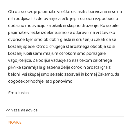
Otroci so svoje papirnate vrečke okrasili z barvicami in se na
njih podpisali. Izdelovanje vrečk je pri otrocih vzpodbudilo
dodatno motivacijo za piknik in skupno druženje. Ko so bile
papirnate vrečke izdelane, smo se odpravili na vrtčevsko
dvorišče, kjer smo ob dobri glasbi in druženju čakali, da se
kostanj speče. Otroci drugega starostnega obdobja so si
kostanj lupili sami, mlajšim otrokom smo pomagale
vzgojiteljice. Za boljše vzdušje so nas tekom celotnega
piknika spremljale glasbene želje otrok in prosta igra z
baloni. Vsi skupaj smo se zelo zabavali in komaj čakamo, da
dogodek prihodnje leto ponovimo.
Ema Justin
<< Nazaj na novice
NOVICE