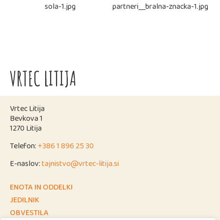
VRTEC LITIJA
Vrtec Litija
Bevkova 1
1270 Litija
Telefon:
+386 1 896 25 30
E-naslov:
tajnistvo@vrtec-litija.si
ENOTA IN ODDELKI
JEDILNIK
OBVESTILA