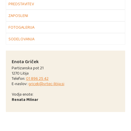
PREDSTAVITEV
ZAPOSLENI
FOTOGALERIJA
SODELOVANJA
Enota Griček
Partizanska pot 21
1270 Litija
Telefon:
01 896 25 42
E-naslov:
gricek@vrtec-litija.si
Vodja enote:
Renata Mlinar