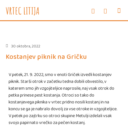
e-oglasne deske
WEB vrtec
VRTEC LITIJA
INFORMAC
SVETOVAL
ZDRAVJE
ENOTE I
30 oktobra, 2022
Kostanjev piknik na Gričku
V petek, 21. 9. 2022, smo v enoti Griček izvedli kostanjev
piknik. Starši otrok v začetku tedna dobili obvestilo, v
katerem smo jih vzgojiteljice naprosile, naj vsak otrok do
petka prinese pest kostanja. Otroci so tako do
kostanjevega piknika v vrtec pridno nosili kostanj in na
koncu se ga je nabralo dovolj za vse otroke in vzgojiteljice.
V petek po zajtrku so otroci skupine Metulji izdelali vsak
svojo papirnato vrečko za pečen kostanj.