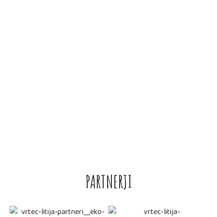
OTROK
OBRAZCI
• VLOGA ZA VPIS V VRTEC LITIJA
• IZPIS OTROKA IZ VRTCA
• VLOGA ZA PREMESTITEV – 2020
• POTRDILO O ZAPOSLITVI – 2020
PARTNERJI