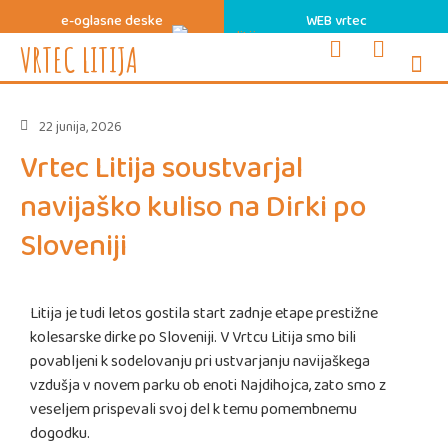
e-oglasne deske
WEB vrtec
VRTEC LITIJA
INFORMAC
SVETOVAL
ZDRAVJE
ENOTE I
22 junija, 2026
Vrtec Litija soustvarjal
navijaško kuliso na Dirki po
Sloveniji
Litija je tudi letos gostila start zadnje etape prestižne
kolesarske dirke po Sloveniji. V Vrtcu Litija smo bili
povabljeni k sodelovanju pri ustvarjanju navijaškega
vzdušja v novem parku ob enoti Najdihojca, zato smo z
veseljem prispevali svoj del k temu pomembnemu
dogodku.