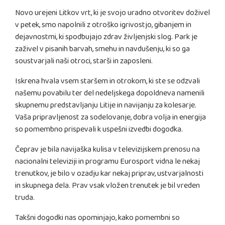
Novo urejeni Litkov vrt, ki je svojo uradno otvoritev doživel
v petek, smo napolnili z otroško igrivostjo, gibanjem in
dejavnostmi, ki spodbujajo zdrav življenjski slog. Park je
zaživel v pisanih barvah, smehu in navdušenju, ki so ga
soustvarjali naši otroci, starši in zaposleni.
Iskrena hvala vsem staršem in otrokom, ki ste se odzvali
našemu povabilu ter del nedeljskega dopoldneva namenili
skupnemu predstavljanju Litije in navijanju za kolesarje.
Vaša pripravljenost za sodelovanje, dobra volja in energija
so pomembno prispevali k uspešni izvedbi dogodka.
Čeprav je bila navijaška kulisa v televizijskem prenosu na
nacionalni televiziji in programu Eurosport vidna le nekaj
trenutkov, je bilo v ozadju kar nekaj priprav, ustvarjalnosti
in skupnega dela. Prav vsak vložen trenutek je bil vreden
truda.
Takšni dogodki nas opominjajo, kako pomembni so