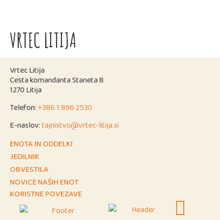
VRTEC LITIJA
Vrtec Litija
Cesta komandanta Staneta 8
1270 Litija
Telefon:
+386 1 896 2530
E-naslov:
tajnistvo@vrtec-litija.si
ENOTA IN ODDELKI
JEDILNIK
OBVESTILA
NOVICE NAŠIH ENOT
KORISTNE POVEZAVE