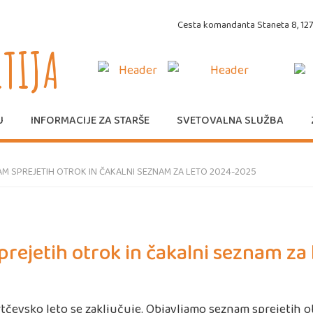
Cesta komandanta Staneta 8, 1270
ITIJA
U
INFORMACIJE ZA STARŠE
SVETOVALNA SLUŽBA
M SPREJETIH OTROK IN ČAKALNI SEZNAM ZA LETO 2024-2025
rejetih otrok in čakalni seznam za
rtčevsko leto se zaključuje. Objavljamo seznam sprejetih o