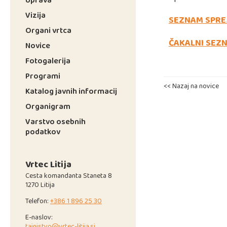
Vizija
SEZNAM SPRE
Organi vrtca
ČAKALNI SEZ
Novice
Fotogalerija
Programi
<< Nazaj na novice
Katalog javnih informacij
Organigram
Varstvo osebnih
podatkov
Vrtec Litija
Cesta komandanta Staneta 8
1270 Litija
Telefon:
+386 1 896 25 30
E-naslov:
tajnistvo@vrtec-litija.si