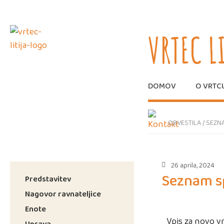
VRTEC L
DOMOV
O VRTC
OBVESTILA
/
SEZNA
26 aprila, 2024
Seznam sp
Predstavitev
Nagovor ravnateljice
Enote
Vpis za novo v
Uprava