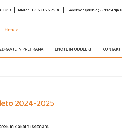
 Litija
Telefon: +386 1 896 25 30
E-naslov: tajnistvo@vrtec-litija.si
ZDRAVJE IN PREHRANA
ENOTE IN ODDELKI
KONTAKT
 leto 2024-2025
trok in čakalni seznam.