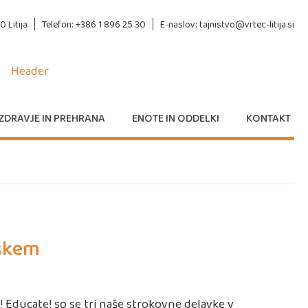
 Litija
Telefon: +386 1 896 25 30
E-naslov: tajnistvo@vrtec-litija.si
ZDRAVJE IN PREHRANA
ENOTE IN ODDELKI
KONTAKT
eškem
! Educate! so se tri naše strokovne delavke v