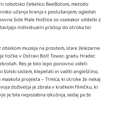
ini robotsko čebelico BeeBotom, metodo
hniko učenja branja s poslušanjem, ogledali
snovne šole Male Hoštice so vsekakor oddelki z
avljajo individualni pristop do otroka ter
z obiskom muzeja na prostem, stare železarne
je točke v Ostravi Bolt Tower, gradu Hradec
obrotah. Res je bilo lepo ponovno videti
i šolski sistem, klepetati in vaditi angleščino,
a maskota projekta – Trmica, ki otroke že nekaj
voja doživetja je zbrala v kratkem filmčku, ki
je je bila nepozabna izkušnja, sedaj pa že