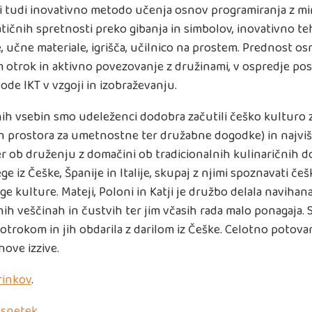
i tudi inovativno metodo učenja osnov programiranja z m
ičnih spretnosti preko gibanja in simbolov, inovativno te
e, učne materiale, igrišča, učilnico na prostem. Prednost o
 otrok in aktivno povezovanje z družinami, v ospredje post
ode IKT v vzgoji in izobraževanju.
ih vsebin smo udeleženci dodobra začutili češko kulturo 
in prostora za umetnostne ter družabne dogodke) in najviš
er ob druženju z domačini ob tradicionalnih kulinaričnih d
e iz Češke, Španije in Italije, skupaj z njimi spoznavati češk
e kulture. Mateji, Poloni in Katji je družbo delala navihan
lnih veščinah in čustvih ter jim včasih rada malo ponagaja. S
otrokom in jih obdarila z darilom iz Češke. Celotno potovan
ove izzive.
rinkov
.
snetek.