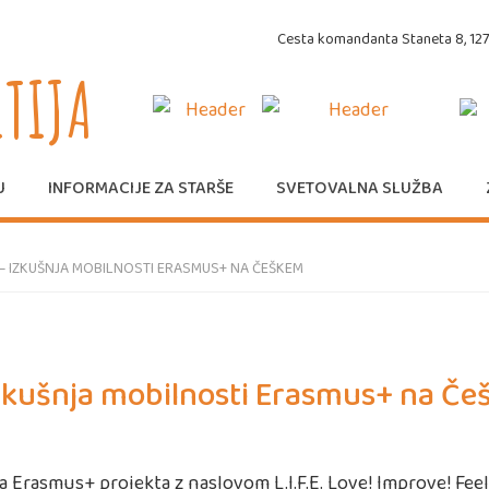
Cesta komandanta Staneta 8, 1270
ITIJA
U
INFORMACIJE ZA STARŠE
SVETOVALNA SLUŽBA
.E. – IZKUŠNJA MOBILNOSTI ERASMUS+ NA ČEŠKEM
– izkušnja mobilnosti Erasmus+ na Č
 Erasmus+ projekta z naslovom L.I.F.E. Love! Improve! Feel