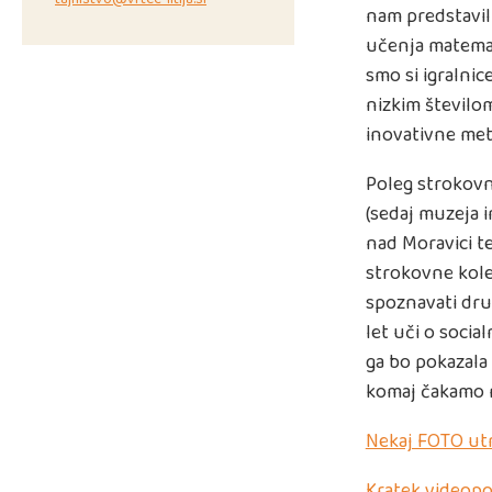
nam predstavil
učenja matemat
smo si igralnic
nizkim številom
inovativne met
Poleg strokovn
(sedaj muzeja 
nad Moravici t
strokovne koleg
spoznavati drug
let uči o socia
ga bo pokazala 
komaj čakamo n
Nekaj FOTO ut
Kratek videopo