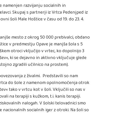
e namenjen razvijanju socialnih in
avci. Skupaj s partnerji iz Vrtca Pedenjped iz
novni šoli Male Hoštice v času od 19. do 23. 4.
manjše mesto z okrog 50 000 prebivalci, obdano
tice v predmestju Opave je manjša šola s 5
škem otroci vključijo v vrtec, ko dopolnijo 3
ršev«, ki se dejavno in aktivno vključuje glede
tojno zgradili učilnico na prostem).
ovezovanja z živalmi. Predstavili so nam
d vrtca do šole z namenom opolnomočenja otrok
 tako v vrtcu kot v šoli. Vključili so nas v
i na terapiji s kužkom, t.i. kanis terapiji.
ziskovalnih nalogah. V šolski telovadnici smo
ke nacionalnih socialnih iger z otroki. Na šoli so