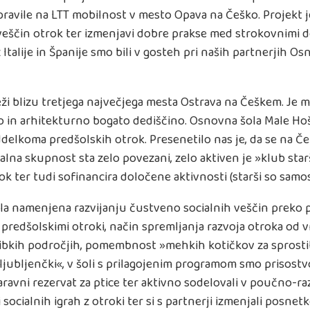
pravile na LTT mobilnost v mesto Opava na Češko. Projekt j
eščin otrok ter izmenjavi dobre prakse med strokovnimi del
z Italije in Španije smo bili v gosteh pri naših partnerjih Os
ži blizu tretjega največjega mesta Ostrava na Češkem. Je 
o in arhitekturno bogato dediščino. Osnovna šola Male Hoš
ddelkoma predšolskih otrok. Presenetilo nas je, da se na Če
okalna skupnost sta zelo povezani, zelo aktiven je »klub sta
k ter tudi sofinancira določene aktivnosti (starši so samos
ila namenjena razvijanju čustveno socialnih veščin preko p
 predšolskimi otroki, način spremljanja razvoja otroka o
ibkih področjih, pomembnost »mehkih kotičkov za sprostitev«
ljubljenčki«, v šoli s prilagojenim programom smo prisostvoval
ravni rezervat za ptice ter aktivno sodelovali v poučno-ra
i socialnih igrah z otroki ter si s partnerji izmenjali posnet