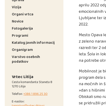
aprilu 2022 od
Vizija
emocionalnih v
Organi vrtca
Ljubljane ter i
Novice
2022.
Fotogalerija
Mesto Opava le
Programi
z zeleno narav
Katalog javnih informacij
razredi ter 2 o
Organigram
leta. Šola in l
Varstvo osebnih
na potrebe otro
podatkov
Mobilnost je b
Vrtec Litija
program dela s
Cesta komandanta Staneta 8
na močnih in š
1270 Litija
»dan s hišnimi 
Telefon:
+386 1 896 25 30
Obiskali smo na
E-naslov:
se pridružili pr
tajnistvo@vrtec-litija.si