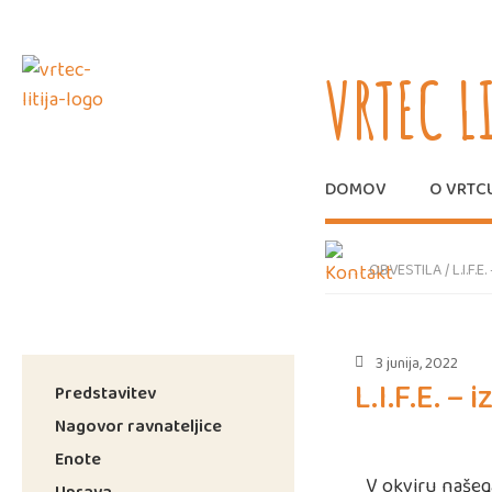
VRTEC L
DOMOV
O VRTC
OBVESTILA
/
L.I.F
3 junija, 2022
L.I.F.E. 
Predstavitev
Nagovor ravnateljice
Enote
V okviru našega
Uprava