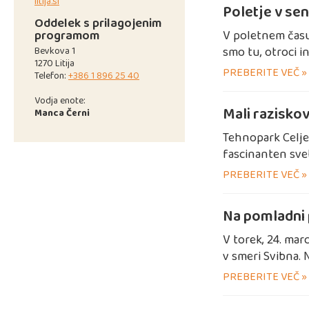
litija.si
Poletje v sen
Oddelek s prilagojenim
programom
V poletnem času 
smo tu, otroci in
Bevkova 1
1270 Litija
PREBERITE VEČ »
Telefon:
+386 1 896 25 40
Vodja enote:
Mali razisko
Manca Černi
Tehnopark Celje 
fascinanten svet
PREBERITE VEČ »
Na pomladni
V torek, 24. mar
v smeri Svibna. 
PREBERITE VEČ »