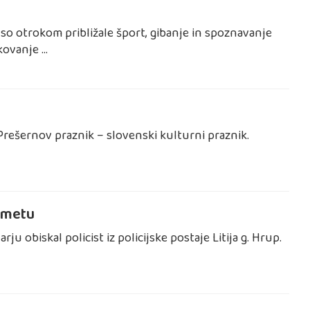
i so otrokom približale šport, gibanje in spoznavanje
kovanje …
 Prešernov praznik – slovenski kulturni praznik.
rometu
u obiskal policist iz policijske postaje Litija g. Hrup.