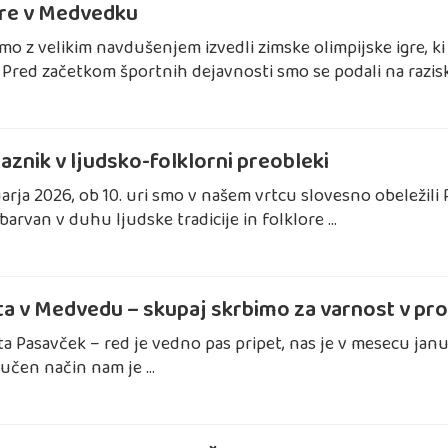
gre v Medvedku
smo z velikim navdušenjem izvedli zimske olimpijske igre, k
. Pred začetkom športnih dejavnosti smo se podali na razis
aznik v ljudsko-folklorni preobleki
uarja 2026, ob 10. uri smo v našem vrtcu slovesno obeležili
barvan v duhu ljudske tradicije in folklore …
sta v Medvedu – skupaj skrbimo za varnost v p
a Pasavček – red je vedno pas pripet, nas je v mesecu januarj
oučen način nam je …