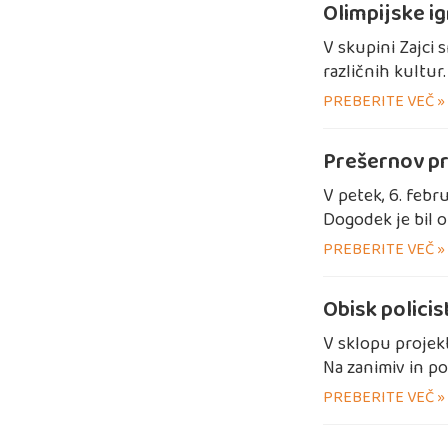
Olimpijske i
V skupini Zajci 
različnih kultur
PREBERITE VEČ »
Prešernov pr
V petek, 6. febr
Dogodek je bil o
PREBERITE VEČ »
Obisk polici
V sklopu projekt
Na zanimiv in p
PREBERITE VEČ »