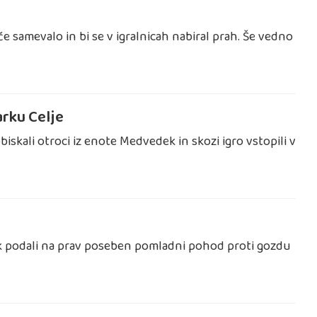
e samevalo in bi se v igralnicah nabiral prah. Še vedno
arku Celje
biskali otroci iz enote Medvedek in skozi igro vstopili v
edek podali na prav poseben pomladni pohod proti gozdu