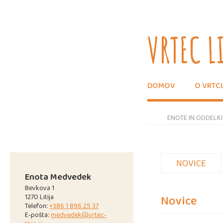
VRTEC L
DOMOV
O VRTC
ENOTE IN ODDELKI
NOVICE
Enota Medvedek
Bevkova 1
1270 Litija
Novice
Telefon:
+386 1 896 25 37
E-pošta:
medvedek@vrtec-