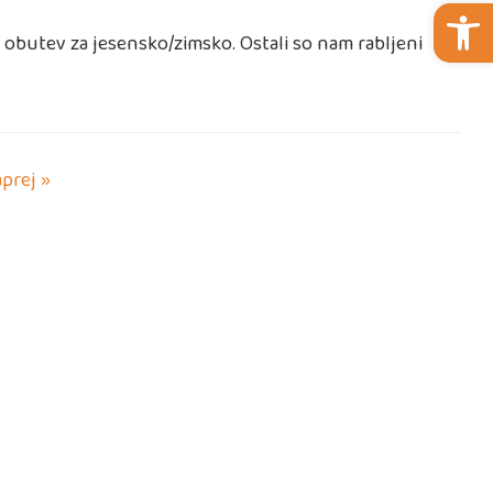
Open 
o obutev za jesensko/zimsko. Ostali so nam rabljeni
prej »
OBRAZCI
• VLOGA ZA VPIS V VRTEC LITIJA