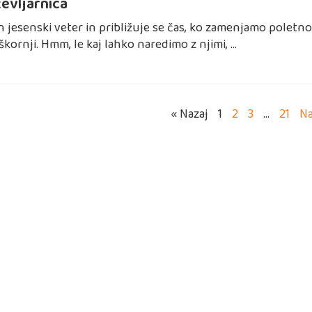
čevljarnica
n jesenski veter in približuje se čas, ko zamenjamo poletn
 škornji. Hmm, le kaj lahko naredimo z njimi, …
« Nazaj
1
2
3
…
21
Na
GA
ODJAVA
PIS
OTROK