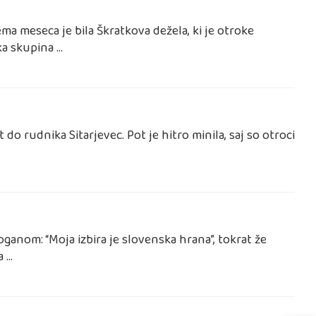
a meseca je bila Škratkova dežela, ki je otroke
ka skupina …
 do rudnika Sitarjevec. Pot je hitro minila, saj so otroci
ganom: “Moja izbira je slovenska hrana”, tokrat že
a …