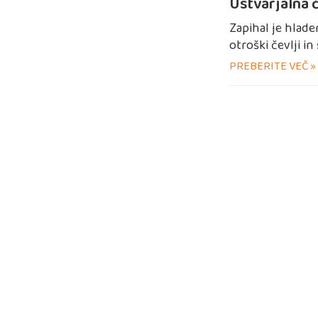
Ustvarjalna 
Zapihal je hlade
otroški čevlji in
PREBERITE VEČ »
JEDILNIK
VLO
ZA V
ALERGENI V ŽIVILIH