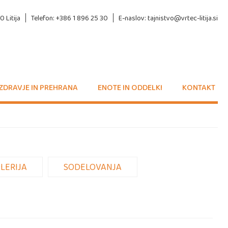
 Litija
Telefon: +386 1 896 25 30
E-naslov: tajnistvo@vrtec-litija.si
ZDRAVJE IN PREHRANA
ENOTE IN ODDELKI
KONTAKT
LERIJA
SODELOVANJA