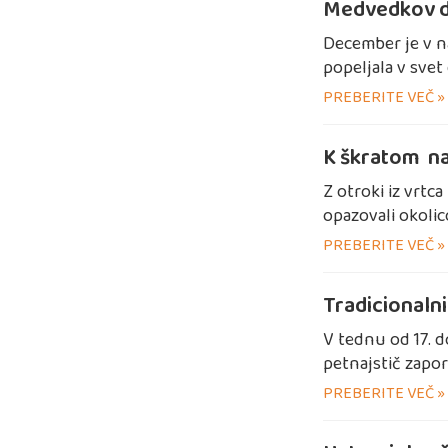
Medvedkov d
December je v na
popeljala v svet
PREBERITE VEČ »
K škratom na
Z otroki iz vrtca
opazovali okolico
PREBERITE VEČ »
Tradicionalni
V tednu od 17. d
petnajstič zapor
PREBERITE VEČ »