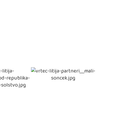
• IZPIS OTROKA IZ VRTCA
• VLOGA ZA PREMESTITEV
• POTRDILO O ZAPOSLITVI