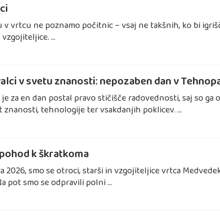
ci
v vrtcu ne poznamo počitnic – vsaj ne takšnih, ko bi igrišč
 vzgojiteljice. …
valci v svetu znanosti: nepozaben dan v Tehnop
je za en dan postal pravo stičišče radovednosti, saj so ga o
 znanosti, tehnologije ter vsakdanjih poklicev. …
 pohod k škratkoma
ca 2026, smo se otroci, starši in vzgojiteljice vrtca Medv
Na pot smo se odpravili polni …