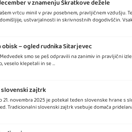
ecember v znamenju Škratkove dežele
šem vrtcu minil v prav posebnem, pravljičnem vzdušju. Tem
 domišljije, ustvarjalnosti in skrivnostnih dogodivščin. Vsa
 obisk – ogled rudnika Sitarjevec
 Medvedek smo se peš odpravili na zanimiv in pravljični izlet
, veselo klepetali in se …
 slovenski zajtrk
o 21. novembra 2025 je potekal teden slovenske hrane s slo
ed. Tradicionalni slovenski zajtrk vsebuje domača pridelan